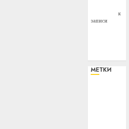
Антонина
Федоровна
к
записи
Поможем
вместе Насте
Питерской
победить
болезнь
МЕТКИ
#blizko
#tochka
#авто
#алкоголь