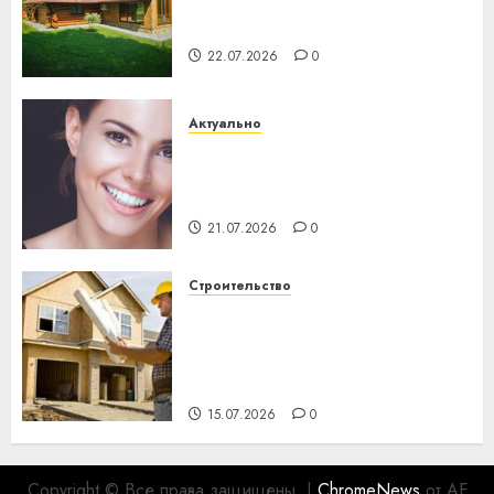
потеряла 13 деревень и
хуторов
22.07.2026
0
Актуально
Здоровье зубов каждый
день: почему профилактика
важнее сложного лечения
21.07.2026
0
Строительство
Идеи подарков к
профессиональному
празднику День строителя
для коллег
15.07.2026
0
Copyright © Все права защищены.
|
ChromeNews
от AF