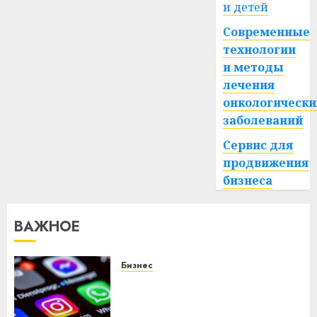
и детей
Современные
технологии
и методы
лечения
онкологически
заболеваний
Сервис для
продвижения
бизнеса
ВАЖНОЕ
Бизнес
Meta и BlackRock вложат $14
млрд в строительство
центра искусственного