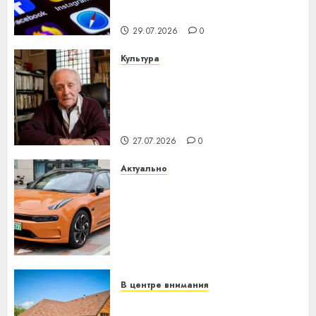
интеллекта
29.07.2026
0
Культура
У Мінску 120 гадоў таму
нарадзіўся Ежы Гедройц —
паслядоўны абаронца
незалежнасці Беларусі
27.07.2026
0
Актуально
Автомобиль как цифровое
устройство: почему
программное обеспечение
становится важнее
механики
23.07.2026
0
В центре внимания
Витебская область за месяц