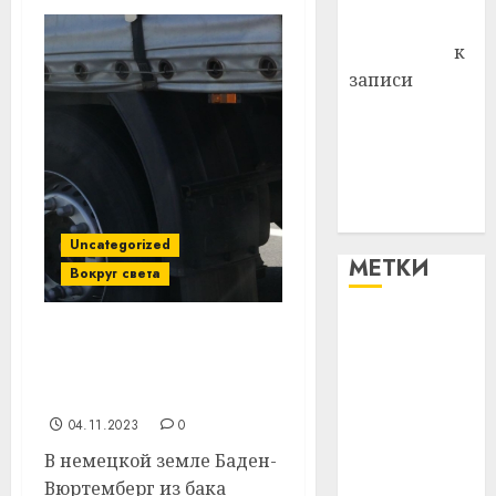
Антонина
Федоровна
к
записи
Поможем
вместе Насте
Питерской
победить
болезнь
Uncategorized
МЕТКИ
Вокруг света
#blizko
В Германии из бака
тягача белоруса украли
#tochka
700 литров топлива
04.11.2023
0
#авто
В немецкой земле Баден-
#алкоголь
Вюртемберг из бака