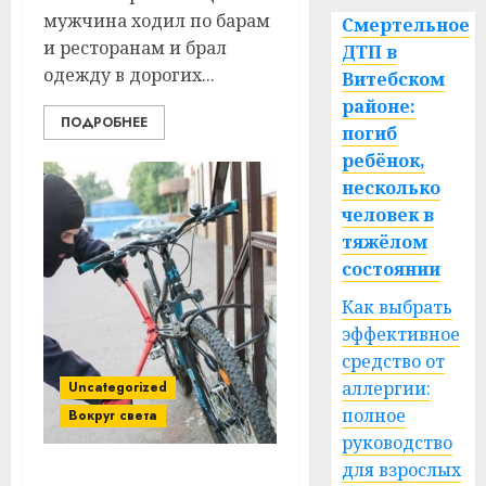
мужчина ходил по барам
Смертельное
и ресторанам и брал
ДТП в
одежду в дорогих...
Витебском
районе:
ПОДРОБНЕЕ
погиб
ребёнок,
несколько
человек в
тяжёлом
состоянии
Как выбрать
эффективное
средство от
аллергии:
Uncategorized
полное
Вокруг света
руководство
для взрослых