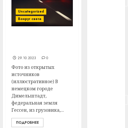
#подорожание
Uncategorized
#польша
Вокруг света
#путешествие
В Германии из фуры
#работа
белоруса украли 30
#россия
пылесосов
29.10.2023
0
#сигарета
Фото из открытых
источников
#собака
(иллюстративное) В
#сон
немецком городе
Димельштадт,
#строительство
федеральная земля
Гессен, из грузовика,...
#сша
ПОДРОБНЕЕ
#телефон