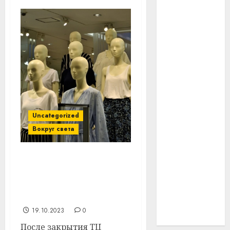
#технологии
#умер
#учёный
#цена
Брест
Uncategorized
Китай
Вокруг света
гибель
Поляк притворялся
интерьер
манекеном, чтобы
воровать в торговых
медицина
центрах Варшавы
19.10.2023
0
спорт
После закрытия ТЦ