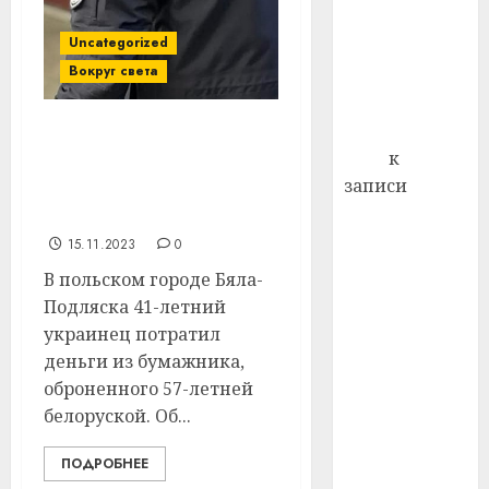
профи
декабря
важне
Uncategorized
отмечается
сложн
Вокруг света
Всемирный
лечен
день борьбы
21.07.202
со СПИДом
В Польше белоруска
0
Егор
к
обронила кошелек –
записи
деньги присвоил
Сладкое дело
украинец
по душе —
15.11.2023
0
пчеловодство
В польском городе Бяла-
— много лет
Подляска 41-летний
назад выбрал
украинец потратил
себе житель
деньги из бумажника,
д. Бибиревка
оброненного 57-летней
Витебского
белоруской. Об...
района
Владимир
ПОДРОБНЕЕ
Комаров