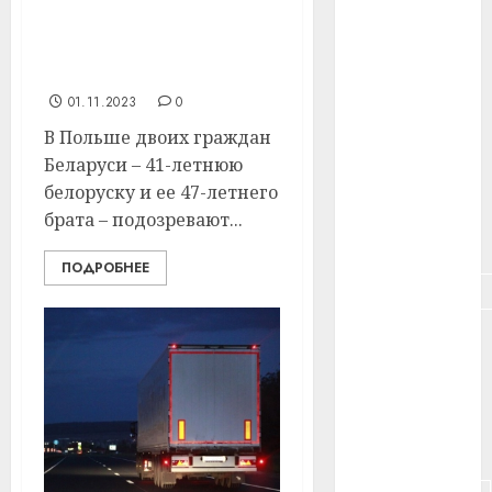
В Польше белорусы
#здоровье
нашли кошелек с
деньгами. Что было
#ип
дальше?
#кража
01.11.2023
0
В Польше двоих граждан
#кредит
Беларуси – 41-летнюю
белоруску и ее 47-летнего
#курс_валют
брата – подозревают...
#налог
ПОДРОБНЕЕ
#недвижимость
#новости
компаний
#пенсия
#питание