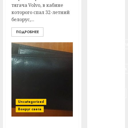
тягача Volvo, в кабине
#банк
которого спал 32-летний
#беларусь
белорус,...
#бизнес
ПОДРОБНЕЕ
#брестская_обла
#германия
#дальнобойщик
#деньга
#долгожитель
Uncategorized
#животное
Вокруг света
#зарплата