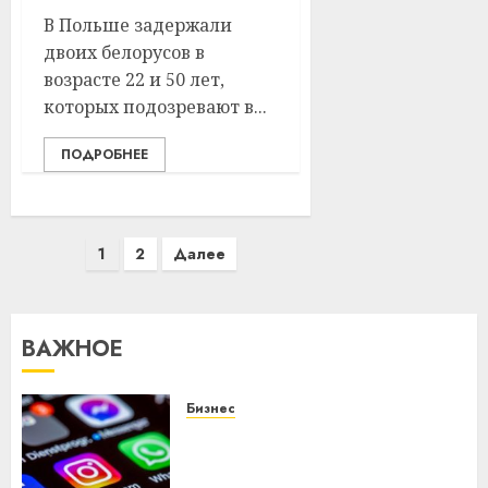
В Польше задержали
двоих белорусов в
возрасте 22 и 50 лет,
которых подозревают в...
ПОДРОБНЕЕ
Пагинация
1
2
Далее
записей
ВАЖНОЕ
Бизнес
Meta и BlackRock вложат $14
млрд в строительство
центра искусственного