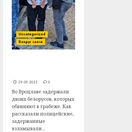
Uncategorized
Вокруг света
Белорусы в Польше
грабили мойки
самообслуживания
29.09.2023
0
Во Вроцлаве задержали
двоих белорусов, которых
обвиняют в грабеже. Как
рассказали полицейские,
задержанные
взламывали...