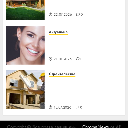
потеряла 13 деревень и
хуторов
22.07.2026
0
Актуально
Здоровье зубов каждый
день: почему профилактика
важнее сложного лечения
21.07.2026
0
Строительство
Идеи подарков к
профессиональному
празднику День строителя
для коллег
15.07.2026
0
Copyright © Все права защищены.
|
ChromeNews
от AF