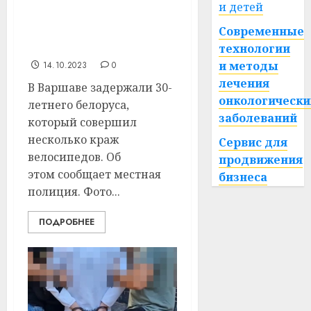
В Варшаве задержали
и детей
белоруса, укравшего 6
Современные
велосипедов. Что ему
грозит?
технологии
и методы
14.10.2023
0
лечения
В Варшаве задержали 30-
онкологически
летнего белоруса,
заболеваний
который совершил
несколько краж
Сервис для
велосипедов. Об
продвижения
этом сообщает местная
бизнеса
полиция. Фото...
ПОДРОБНЕЕ