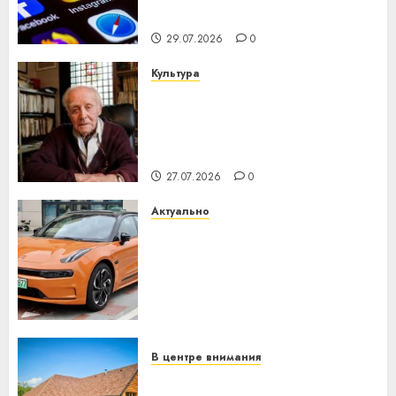
интеллекта
29.07.2026
0
Культура
У Мінску 120 гадоў таму
нарадзіўся Ежы Гедройц —
паслядоўны абаронца
незалежнасці Беларусі
27.07.2026
0
Актуально
Автомобиль как цифровое
устройство: почему
программное обеспечение
становится важнее
механики
23.07.2026
0
В центре внимания
Витебская область за месяц