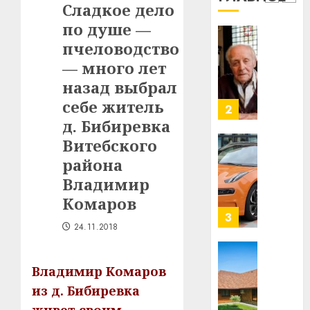
2
Сладкое дело
29.07.202
нарадз
по душе —
Ежы
0
Гедро
пчеловодство
Автом
—
как
— много лет
пасля
цифро
назад выбрал
абаро
устрой
себе житель
незал
почем
3
Белару
прогр
д. Бибиревка
обеспе
Витебского
27.07.202
станов
Витебс
района
важне
0
област
Владимир
механ
за
месяц
Комаров
23.07.202
потер
4
24.11.2018
13
0
дерев
и
Здоро
Владимир Комаров
хуторо
зубов
из д. Бибиревка
кажды
22.07.202
день: