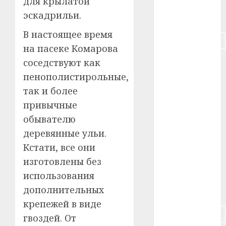
для крылатой
эскадрильи.
#питание
В настоящее время
#подорожание
на пасеке Комарова
#польша
соседствуют как
пенополистирольные,
#путешествие
так и более
привычные
#работа
обывателю
#россия
деревянные ульи.
Кстати, все они
#сигарета
изготовлены без
#собака
использования
дополнительных
#сон
крепежей в виде
#строительство
гвоздей. От