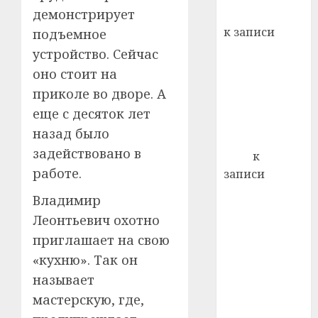
демонстрирует
Вывоз мусора
21.07.202
к записи
подъемное
0
Ежегодно 1
устройство. Сейчас
декабря
оно стоит на
отмечается
приколе во дворе. А
Всемирный
еще с десяток лет
день борьбы
назад было
со СПИДом
задействовано в
Егор
к
работе.
записи
Сладкое дело
Владимир
по душе —
Леонтьевич охотно
пчеловодство
приглашает на свою
— много лет
«кухню». Так он
назад выбрал
называет
себе житель
д. Бибиревка
мастерскую, где,
Витебского