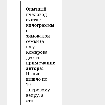
—
Опытный
пчеловод
считает
килограммы
с
зимовалой
семьи (а
их у
Комарова
десять —
примечание
автора
).
Нынче
вышло по
10-
литровому
ведру, а
это