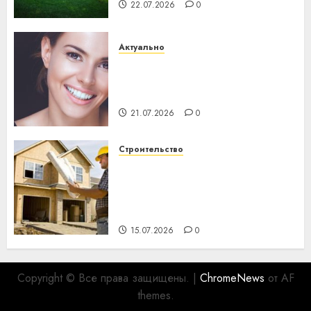
22.07.2026
0
Актуально
Здоровье зубов каждый
день: почему профилактика
важнее сложного лечения
21.07.2026
0
Строительство
Идеи подарков к
профессиональному
празднику День строителя
для коллег
15.07.2026
0
Copyright © Все права защищены.
|
ChromeNews
от AF
themes.