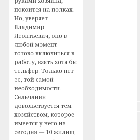
руками хозяина,
покоится на полках.
#зарплата
Но, уверяет
#здоровье
Владимир
Леонтьевич, оно в
#ип
любой момент
#кража
готово включиться в
работу, взять хотя бы
#кредит
тельфер. Только нет
ее, той самой
#курс_валют
необходимости.
#налог
Сельчанин
довольствуется тем
#недвижимость
хозяйством, которое
#новости
имеется у него на
компаний
сегодня — 10 жилищ
#пенсия