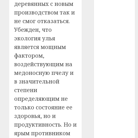
деревянных с новым
#сша
производством так и
#телефон
не смог отказаться.
Убежден, что
#технологии
экология улья
#умер
является мощным
фактором,
#учёный
воздействующим на
#цена
медоносную пчелу и
в значительной
Брест
степени
определяющим не
Китай
только состояние ее
гибель
здоровья, но и
продуктивность. Но и
интерьер
ярым противником