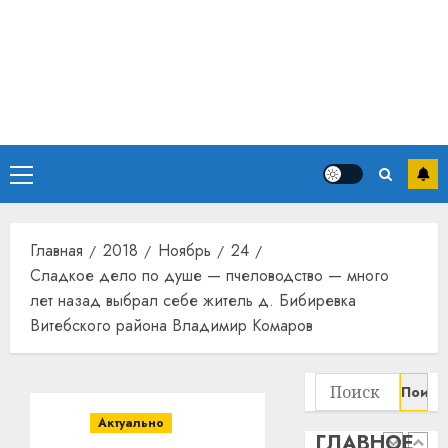
13
дерев
и
Здоро
хуторо
зубов
кажды
22.07.202
день:
почем
0
5
профи
Основное
важне
сложн
меню
Meta
лечен
и
BlackR
Главная
2018
Ноябрь
24
21.07.202
вложа
Сладкое дело по душе — пчеловодство — много
$14
0
1
лет назад выбрал себе житель д. Бибиревка
млрд
Витебского района Владимир Комаров
в
строит
У
центр
Мінску
Найти:
искусс
120
интел
гадоў
Актуально
ГЛАВНОЕ
таму