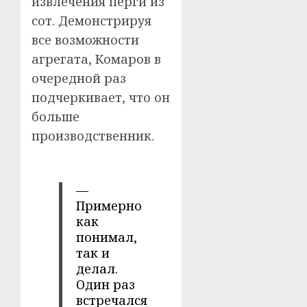
извлечения перги из
сот. Демонстрируя
все возможности
агрегата, Комаров в
очередной раз
подчеркивает, что он
больше
производственник.
—
Примерно
как
понимал,
так и
делал.
Один раз
встречался