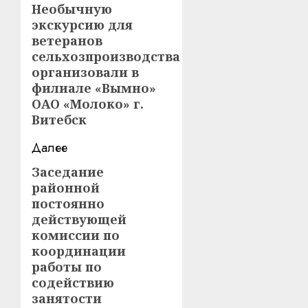
записи
Необычную
Предыдущая
экскурсию для
запись:
ветеранов
сельхозпроизводства
организовали в
филиале «Вымно»
ОАО «Молоко» г.
Витебск
Далее
Заседание
Следующая
районной
запись:
постоянно
действующей
комиссии по
координации
работы по
содействию
занятости