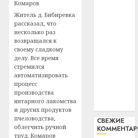
Комаров
абаро
устрой
паслядоўны
незал
почем
3
Житель д. Бибиревка
абаронца
Белару
прогр
незалежнасці
рассказал, что
обеспе
27.07.202
Беларусі
несколько раз
станов
Витебс
Автомобиль
важне
0
област
возвращался к
как
механ
за
своему сладкому
цифровое
месяц
23.07.202
делу. Все время
потер
устройство:
4
стремился
13
0
почему
дерев
автоматизировать
программное
и
Здоро
процесс
обеспечение
хуторо
зубов
становится
производства
кажды
22.07.202
важнее
янтарного лакомства
день:
механики
почем
0
5
и других продуктов
профи
пчеловодства,
СВЕЖИЕ
важне
облегчить ручной
КОММЕНТА
сложн
лечен
труд. Комаров