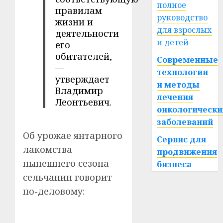
полное
правилам
руководство
жизни и
для взрослых
деятельности
и детей
его
обитателей,
Современные
—
технологии
утверждает
и методы
Владимир
лечения
Леонтьевич.
онкологически
заболеваний
Об урожае янтарного
Сервис для
лакомства
продвижения
нынешнего сезона
бизнеса
сельчанин говорит
по-деловому: