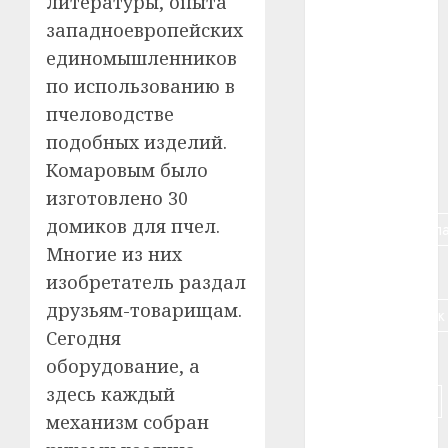
литературы, опыта
#авто
западноевропейских
#алкоголь
единомышленников
по использованию в
#банк
пчеловодстве
подобных изделий.
#беларусь
Комаровым было
#бизнес
изготовлено 30
домиков для пчел.
#брестская_обла
Многие из них
#германия
изобретатель раздал
друзьям-товарищам.
#дальнобойщик
Сегодня
#деньга
оборудование, а
здесь каждый
#долгожитель
механизм собран
#животное