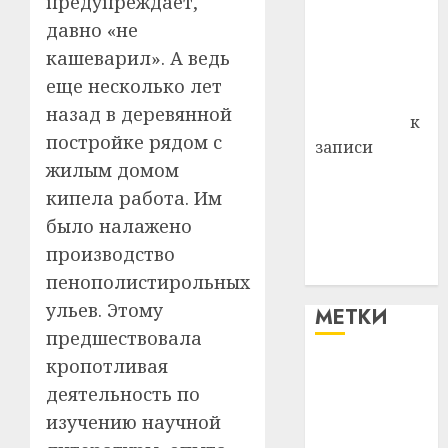
предупреждает,
района
давно «не
Владимир
кашеварил». А ведь
Комаров
еще несколько лет
Антонина
назад в деревянной
Федоровна
к
постройке рядом с
записи
жилым домом
Поможем
кипела работа. Им
вместе Насте
Питерской
было налажено
победить
производство
болезнь
пенополистирольных
ульев. Этому
МЕТКИ
предшествовала
кропотливая
#blizko
деятельность по
#tochka
изучению научной