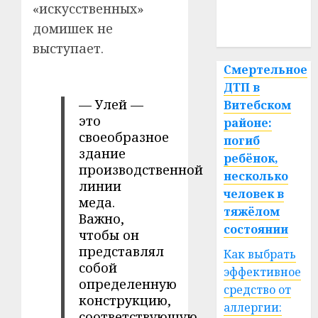
медицина
«искусственных»
домишек не
спорт
выступает.
Смертельное
ДТП в
— Улей —
Витебском
это
районе:
своеобразное
погиб
здание
ребёнок,
производственной
несколько
линии
человек в
меда.
тяжёлом
Важно,
состоянии
чтобы он
представлял
Как выбрать
собой
эффективное
определенную
средство от
конструкцию,
аллергии:
соответствующую