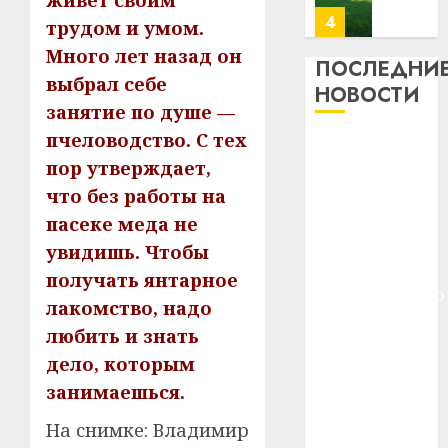
живет своим
почем
0
5
трудом и умом.
профи
Много лет назад он
важне
ПОСЛЕДНИ
выбрал себе
сложн
Meta
НОВОСТИ
лечен
и
занятие по душе —
BlackR
пчеловодство. С тех
21.07.202
Meta и
вложа
пор утверждает,
BlackRock
$14
0
1
что без работы на
вложат $14
млрд
в
млрд в
пасеке меда не
строит
У
строительство
увидишь. Чтобы
центр
Мінску
центра
получать янтарное
искусс
120
искусственного
интел
лакомство, надо
гадоў
интеллекта
таму
2
любить и знать
29.07.202
У Мінску 120
нарадз
дело, которым
гадоў таму
Ежы
0
занимаешься.
нарадзіўся
Гедро
Автом
—
Ежы Гедройц
как
На снимке: Владимир
пасля
цифро
—