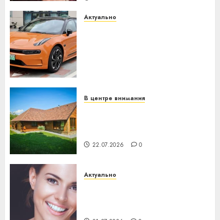
Актуально
Автомобиль как цифровое
устройство: почему
программное обеспечение
становится важнее
механики
23.07.2026
0
В центре внимания
Витебская область за месяц
потеряла 13 деревень и
хуторов
22.07.2026
0
Актуально
Здоровье зубов каждый
день: почему профилактика
важнее сложного лечения