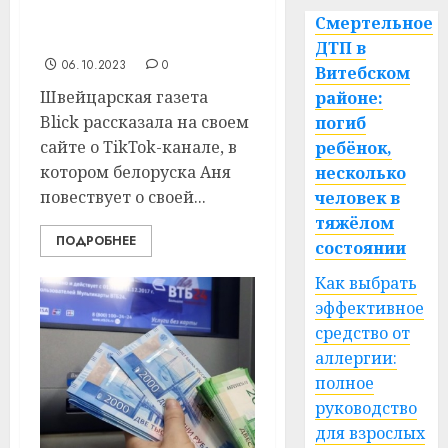
TikTok попала в
Смертельное
швейцарскую газету
ДТП в
06.10.2023
0
Витебском
Швейцарская газета
районе:
Blick рассказала на своем
погиб
сайте о TikTok-канале, в
ребёнок,
котором белоруска Аня
несколько
повествует о своей...
человек в
тяжёлом
ПОДРОБНЕЕ
состоянии
Как выбрать
эффективное
средство от
аллергии:
полное
руководство
для взрослых