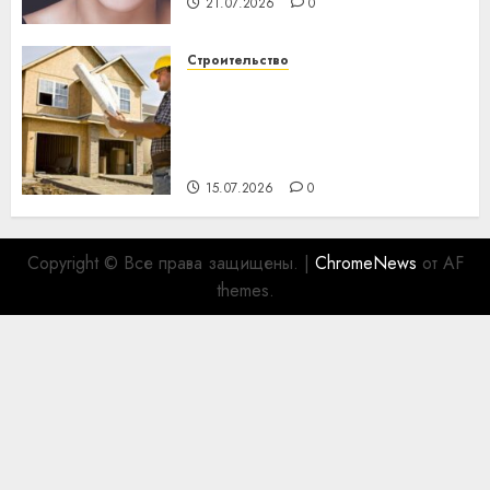
21.07.2026
0
Строительство
Идеи подарков к
профессиональному
празднику День строителя
для коллег
15.07.2026
0
Copyright © Все права защищены.
|
ChromeNews
от AF
themes.