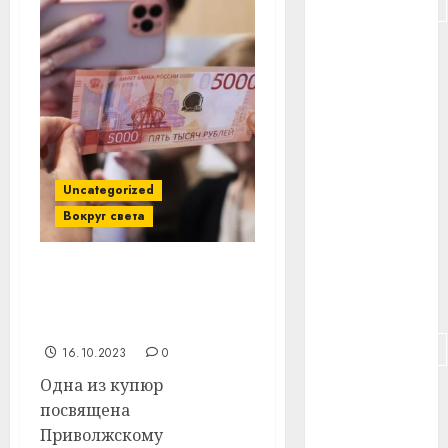
#подорожание
#польша
#путешествие
#работа
#россия
Uncategorized
Вокруг света
#сигарета
#собака
Новые банкноты 1 тыс.
и 5 тыс. рублей
#сон
выпустили в России
#строительство
16.10.2023
0
Одна из купюр
#сша
посвящена
#телефон
Приволжскому