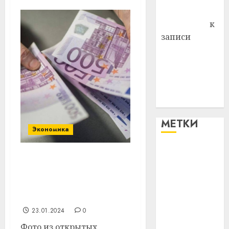
Антонина
Федоровна
к
записи
Поможем
вместе Насте
Питерской
победить
болезнь
МЕТКИ
Экономика
#blizko
С 1 февраля банки будут
принимать частично
#tochka
поврежденные
иностранные купюры
#авто
23.01.2024
0
#алкоголь
Фото из открытых