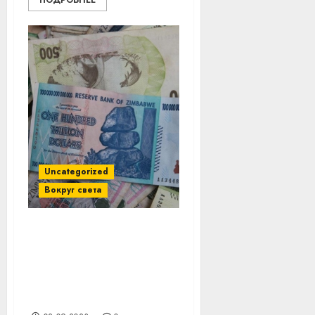
ПОДРОБНЕЕ
Uncategorized
Вокруг света
Купюра с 14 нулями и
монета в 7,5 евро:
рассказываем о
деньгах с необычным
номиналом