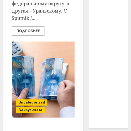
федеральному округу, а
#технологии
другая – Уральскому. ©
Sputnik /...
#умер
ПОДРОБНЕЕ
#учёный
#цена
Брест
Китай
гибель
интерьер
Uncategorized
медицина
Вокруг света
спорт
Белоруска после поста в