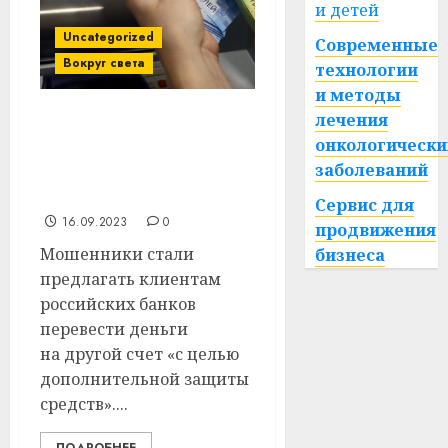
и детей
Uncategorized
Современные
Вокруг света
технологии
и методы
лечения
В России придумали
онкологически
новую мошенническую
заболеваний
схему. Скоро в
Беларуси?
Сервис для
16.09.2023
0
продвижения
Мошенники стали
бизнеса
предлагать клиентам
российских банков
перевести деньги
на другой счет «с целью
дополнительной защиты
средств»....