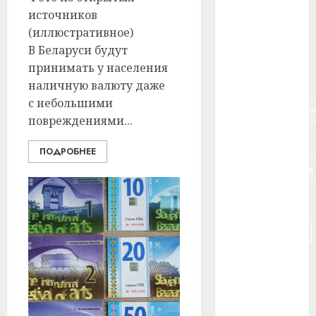
источников
#банк
(иллюстративное)
#беларусь
В Беларуси будут
принимать у населения
#бизнес
наличную валюту даже
с небольшими
#брестская_обла
повреждениями...
#германия
ПОДРОБНЕЕ
#дальнобойщик
#деньга
#долгожитель
#животное
#зарплата