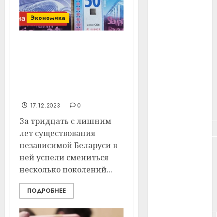
#здоровье
Экономика
#ип
#кража
Жетоны и ненастоящие
деньги. Вспоминаем
#кредит
самые необычные
платежные средства в
#курс_валют
Беларуси
17.12.2023
0
#налог
За тридцать с лишним
#недвижимость
лет существования
независимой Беларуси в
#новости
компаний
ней успели смениться
несколько поколений...
#пенсия
ПОДРОБНЕЕ
#питание