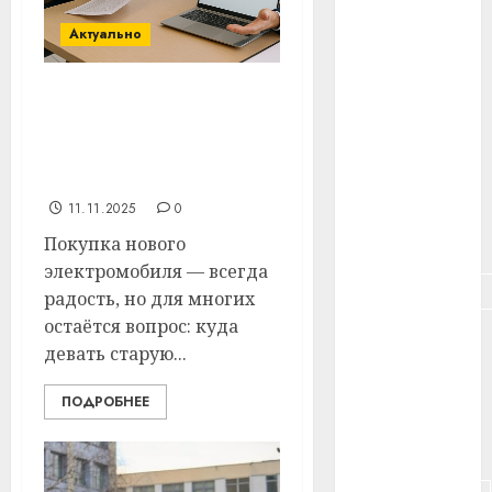
#здоровье
Актуально
#ип
#кража
Trade-in электромобиля
в Беларуси: как
#кредит
обменять старый авто
на новый без стресса
#курс_валют
11.11.2025
0
#налог
Покупка нового
электромобиля — всегда
#недвижимость
радость, но для многих
остаётся вопрос: куда
#новости
девать старую...
компаний
#пенсия
ПОДРОБНЕЕ
#питание