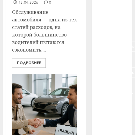
13.04.2026
0
#банк
Обслуживание
автомобиля — одна из тех
#беларусь
статей расходов, на
#бизнес
которой большинство
водителей пытаются
#брестская_обла
сэкономить....
#германия
ПОДРОБНЕЕ
#дальнобойщик
#деньга
#долгожитель
#животное
#зарплата