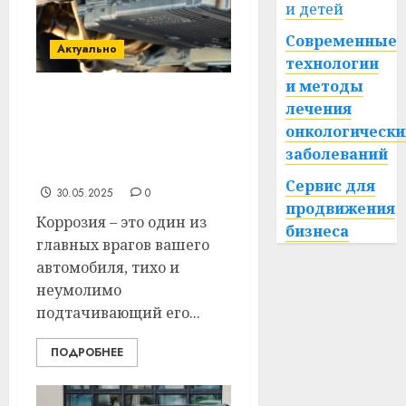
и детей
Современные
Актуально
технологии
и методы
лечения
Обработка антикором в
Витебске: Процедура,
онкологически
которая защитит ваш
заболеваний
автомобиль на годы
Сервис для
30.05.2025
0
продвижения
Коррозия – это один из
бизнеса
главных врагов вашего
автомобиля, тихо и
неумолимо
подтачивающий его...
ПОДРОБНЕЕ