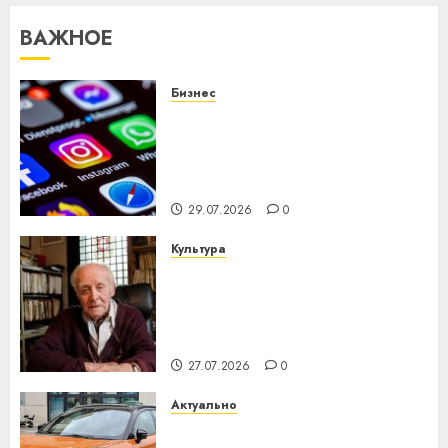
ВАЖНОЕ
Бизнес
Meta и BlackRock вложат $14
млрд в строительство
центра искусственного
интеллекта
29.07.2026
0
Культура
У Мінску 120 гадоў таму
нарадзіўся Ежы Гедройц —
паслядоўны абаронца
незалежнасці Беларусі
27.07.2026
0
Актуально
Автомобиль как цифровое