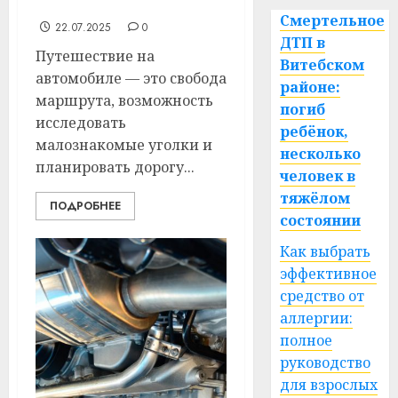
предусмотреть
Смертельное
22.07.2025
0
ДТП в
Путешествие на
Витебском
автомобиле — это свобода
районе:
маршрута, возможность
погиб
исследовать
ребёнок,
малознакомые уголки и
несколько
планировать дорогу...
человек в
тяжёлом
ПОДРОБНЕЕ
состоянии
Как выбрать
эффективное
средство от
аллергии:
полное
руководство
для взрослых