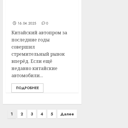
Авто из Китая: как не
допустить промаха при
выборе
16.04.2025
0
Китайский автопром за
последние годы
совершил
стремительный рывок
вперёд. Если ещё
недавно китайские
автомобили...
ПОДРОБНЕЕ
Пагинация
1
2
3
4
5
Далее
записей