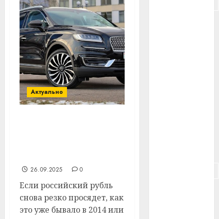
#подорожание
#польша
#путешествие
#работа
#россия
Актуально
#сигарета
Что будет с ценами на
#собака
подержанные машины,
если рубль снова резко
#сон
упадёт
#строительство
26.09.2025
0
Если российский рубль
#сша
снова резко просядет, как
это уже бывало в 2014 или
#телефон