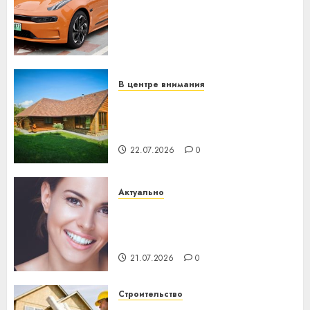
устройство: почему
программное обеспечение
становится важнее
механики
23.07.2026
0
В центре внимания
Витебская область за месяц
потеряла 13 деревень и
хуторов
22.07.2026
0
Актуально
Здоровье зубов каждый
день: почему профилактика
важнее сложного лечения
21.07.2026
0
Строительство