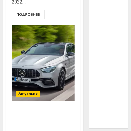
2022...
#технологии
ПОДРОБНЕЕ
#умер
#учёный
#цена
Брест
Китай
гибель
Актуально
интерьер
медицина
Путешествие на
машине: как
спорт
подготовиться и что