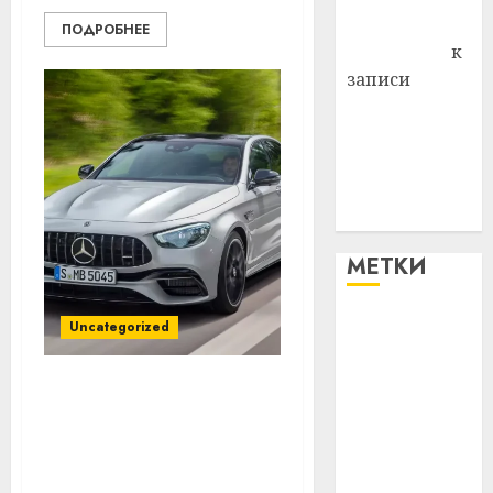
Антонина
ПОДРОБНЕЕ
Федоровна
к
записи
Поможем
вместе Насте
Питерской
победить
болезнь
МЕТКИ
Uncategorized
#blizko
#tochka
Экономия на
обслуживании авто: где
#авто
проходит граница
#алкоголь
разумного