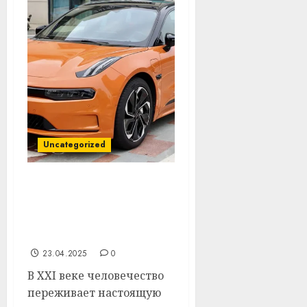
Uncategorized
Почему за
электромобилем
будущее: реальность, а
не фантазия
23.04.2025
0
В XXI веке человечество
переживает настоящую