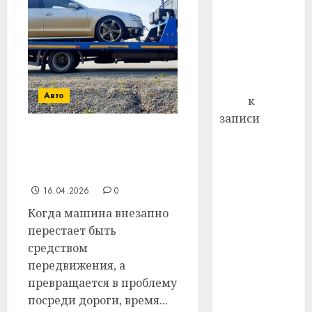
профи
декабря
важне
отмечается
сложн
Всемирный
лечен
день борьбы
21.07.202
со СПИДом
Авто
0
Егор
к
записи
Сладкое дело
Почему важна быстрая
по душе —
и прозрачная эвакуация
пчеловодство
автомобилей
— много лет
16.04.2026
0
назад выбрал
Когда машина внезапно
себе житель
перестает быть
д. Бибиревка
средством
Витебского
передвижения, а
района
превращается в проблему
Владимир
посреди дороги, время...
Комаров