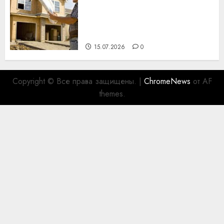
Идеи подарков к
профессиональному
празднику День строителя
для коллег
15.07.2026
0
Copyright © Все права защищены.
|
ChromeNews
от AF
themes.