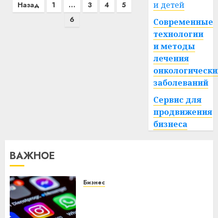
Пагинация
и детей
Назад
1
…
3
4
5
записей
6
Современные
технологии
и методы
лечения
онкологически
заболеваний
Сервис для
продвижения
бизнеса
ВАЖНОЕ
Бизнес
Meta и BlackRock вложат $14
млрд в строительство
центра искусственного