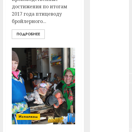
#здоровье
достижения по итогам
2017 года птицеводу
#ип
бройлерного...
#кража
ПОДРОБНЕЕ
#кредит
#курс_валют
#налог
#недвижимость
#новости
компаний
#пенсия
Исполком
#питание