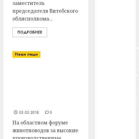
заместитель
#банк
председателя Витебского
облисполкома...
#беларусь
ПОДРОБНЕЕ
#бизнес
#брестская_обла
Наши люди
#германия
Жанна Ковалевская из
#дальнобойщик
Витебского района
отмечена
#деньга
Благодарностью
председателя
#долгожитель
облисполкома
03.03.2018
0
#животное
На областном форуме
#зарплата
животноводов за высокие
производственные