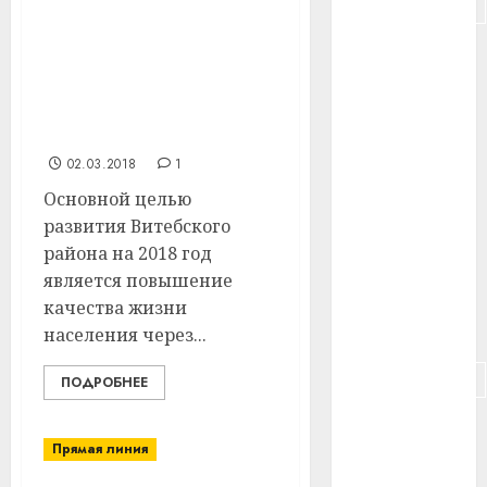
#подорожание
В Витебском
райисполкоме
#польша
подведены итоги
прошлого года и
#путешествие
поставлены задачи на
текущий
#работа
02.03.2018
1
#россия
Основной целью
развития Витебского
#сигарета
района на 2018 год
является повышение
#собака
качества жизни
#сон
населения через...
#строительство
ПОДРОБНЕЕ
#сша
Прямая линия
#телефон