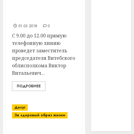
24 марта пройдут
#технологии
прямые линии для
населения
#умер
01.03.2018
0
#учёный
С 9.00 до 12.00 прямую
телефонную линию
#цена
проведет заместитель
председателя Витебского
Брест
облисполкома Виктор
Витальевич...
Китай
гибель
ПОДРОБНЕЕ
интерьер
Досуг
медицина
За здоровый образ жизни
спорт
Профсоюзный комитет