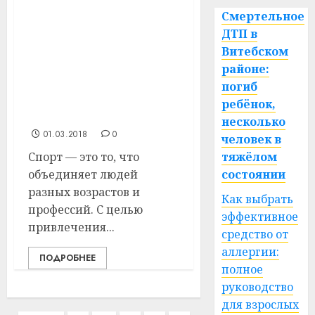
ОАО «Витебская
Смертельное
бройлерная
ДТП в
птицефабрика»
Витебском
Витебского района
районе:
организовал для
работников
погиб
предприятия отдых на
ребёнок,
льду
несколько
01.03.2018
0
человек в
Спорт — это то, что
тяжёлом
объединяет людей
состоянии
разных возрастов и
Как выбрать
профессий. С целью
эффективное
привлечения...
средство от
аллергии:
ПОДРОБНЕЕ
полное
руководство
для взрослых