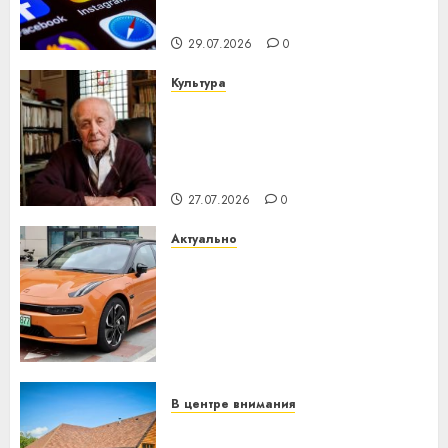
интеллекта
29.07.2026
0
Культура
У Мінску 120 гадоў таму
нарадзіўся Ежы Гедройц —
паслядоўны абаронца
незалежнасці Беларусі
27.07.2026
0
Актуально
Автомобиль как цифровое
устройство: почему
программное обеспечение
становится важнее
механики
23.07.2026
0
В центре внимания
Витебская область за месяц