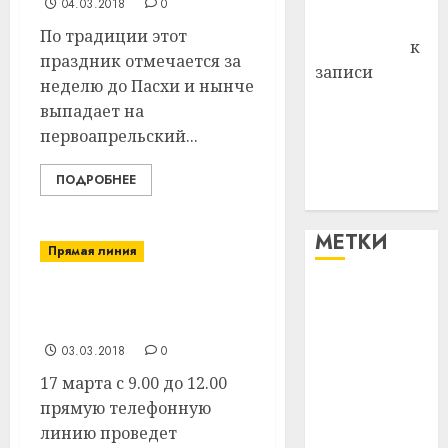
04.03.2018
0
Антонина
По традиции этот
Федоровна
к
праздник отмечается за
записи
неделю до Пасхи и нынче
Поможем
выпадает на
вместе Насте
первоапрельский...
Питерской
победить
ПОДРОБНЕЕ
болезнь
МЕТКИ
Прямая линия
#blizko
17 марта для населения
пройдут прямые линии
#tochka
03.03.2018
0
17 марта с 9.00 до 12.00
#авто
прямую телефонную
#алкоголь
линию проведет