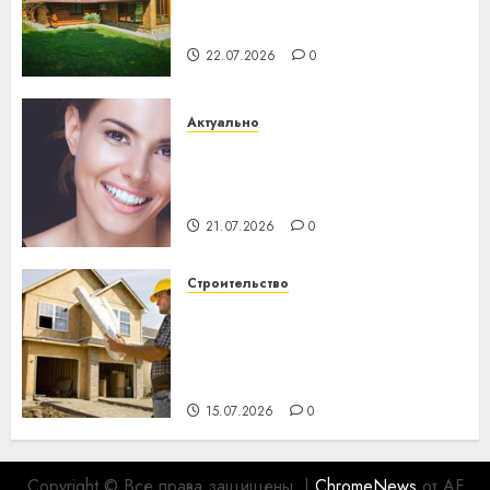
потеряла 13 деревень и
хуторов
22.07.2026
0
Актуально
Здоровье зубов каждый
день: почему профилактика
важнее сложного лечения
21.07.2026
0
Строительство
Идеи подарков к
профессиональному
празднику День строителя
для коллег
15.07.2026
0
Copyright © Все права защищены.
|
ChromeNews
от AF