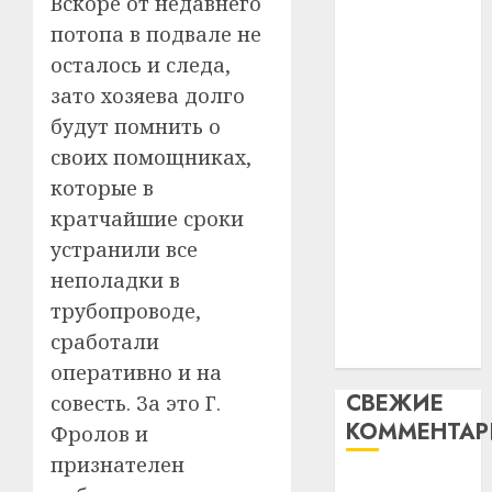
Вскоре от недавнего
таму
2
абаронца
29.07.202
потопа в подвале не
нарадз
незалежнасці
Ежы
осталось и следа,
0
Беларусі
Гедро
Автом
зато хозяева долго
Автомобиль
—
как
будут помнить о
как
пасля
цифро
своих помощниках,
абаро
цифровое
устрой
незал
почем
которые в
устройство:
3
Белару
прогр
почему
кратчайшие сроки
обеспе
программное
устранили все
27.07.202
станов
Витебс
обеспечение
неполадки в
важне
0
област
становится
механ
за
трубопроводе,
важнее
месяц
сработали
23.07.202
механики
потер
4
оперативно и на
13
0
СВЕЖИЕ
совесть. За это Г.
дерев
КОММЕНТА
и
Здоро
Фролов и
хуторо
зубов
признателен
кажды
Вывоз мусора