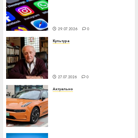
Meta и BlackRock вложат $14
млрд в строительство
центра искусственного
интеллекта
29.07.2026
0
Культура
У Мінску 120 гадоў таму
нарадзіўся Ежы Гедройц —
паслядоўны абаронца
незалежнасці Беларусі
27.07.2026
0
Актуально
Автомобиль как цифровое
устройство: почему
программное обеспечение
становится важнее
механики
23.07.2026
0