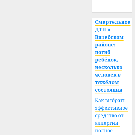
спорт
Смертельное
ДТП в
Витебском
районе:
погиб
ребёнок,
несколько
человек в
тяжёлом
состоянии
Как выбрать
эффективное
средство от
аллергии:
полное