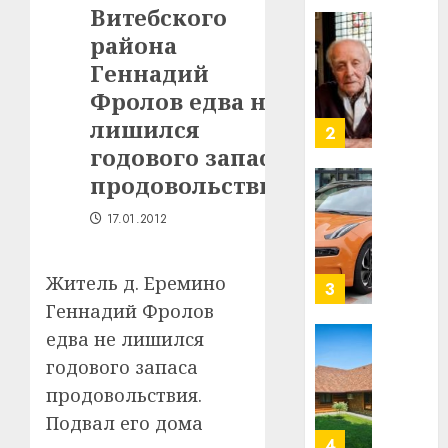
Витебского
в
строит
района
У
центр
Мінску
Геннадий
искусс
120
Фролов едва не
интел
гадоў
лишился
таму
2
29.07.202
нарадз
годового запаса
Ежы
0
продовольствия
Гедро
Автом
—
как
17.01.2012
пасля
цифро
абаро
устрой
Житель д. Еремино
незал
почем
3
Белару
прогр
Геннадий Фролов
обеспе
едва не лишился
27.07.202
станов
Витебс
годового запаса
важне
0
област
продовольствия.
механ
за
месяц
Подвал его дома
23.07.202
потер
4