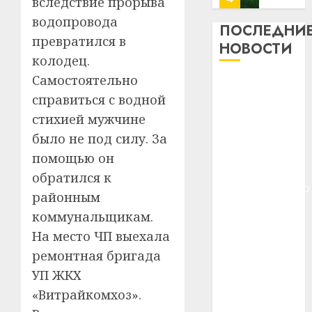
вследствие прорыва
13
0
водопровода
дерев
ПОСЛЕДНИ
превратился в
и
Здоро
НОВОСТИ
хуторо
зубов
колодец.
кажды
Самостоятельно
22.07.202
Meta и
день:
справиться с водной
BlackRock
почем
0
5
стихией мужчине
вложат $14
профи
важне
млрд в
было не под силу. За
сложн
Meta
строительство
помощью он
лечен
и
центра
обратился к
BlackR
искусственного
21.07.202
районным
вложа
интеллекта
$14
0
1
коммунальщикам.
У Мінску 120
млрд
На место ЧП выехала
гадоў таму
в
ремонтная бригада
нарадзіўся
строит
У
центр
УП ЖКХ
Ежы Гедройц
Мінску
искусс
120
—
«Витрайкомхоз».
интел
гадоў
паслядоўны