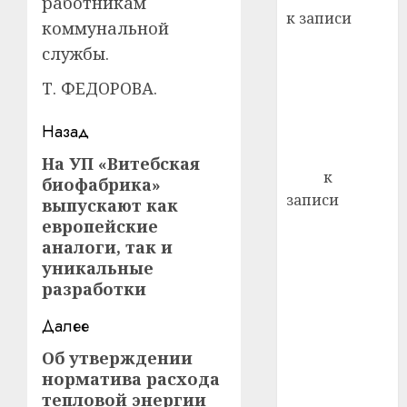
работникам
22.07.202
день:
к записи
коммунальной
почем
0
5
Ежегодно 1
профи
службы.
декабря
важне
отмечается
Т. ФЕДОРОВА.
сложн
Всемирный
лечен
Навигация
Назад
день борьбы
21.07.202
со СПИДом
записи
На УП «Витебская
Предыдущая
0
Егор
к
биофабрика»
запись:
записи
выпускают как
Сладкое дело
европейские
по душе —
аналоги, так и
уникальные
пчеловодство
разработки
— много лет
назад выбрал
Далее
себе житель
Об утверждении
Следующая
д. Бибиревка
норматива расхода
Витебского
запись:
тепловой энергии
района