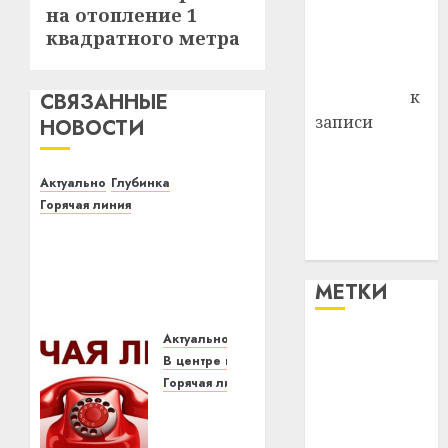
на отопление 1
Владимир
квадратного метра
Комаров
Антонина
Федоровна
к
СВЯЗАННЫЕ
записи
НОВОСТИ
Поможем
вместе Насте
Актуально
Глубинка
Питерской
Горячая линия
победить
КГК Витебской области
болезнь
17-18 сентября проведет
«горячую линию» по
МЕТКИ
вопросам содержания
местными органами
власти территорий
Актуально
#blizko
агрогородков и других
В центре внимания
сельских населенных
Горячая линия
#tochka
пунктов
Комитет
государственного
10.09.2020
0
#авто