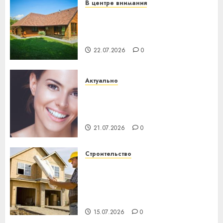
В центре внимания
Витебская область за месяц
потеряла 13 деревень и
хуторов
22.07.2026
0
Актуально
Здоровье зубов каждый
день: почему профилактика
важнее сложного лечения
21.07.2026
0
Строительство
Идеи подарков к
профессиональному
празднику День строителя
для коллег
15.07.2026
0