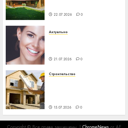
потеряла 13 деревень и
хуторов
22.07.2026
0
Актуально
Здоровье зубов каждый
день: почему профилактика
важнее сложного лечения
21.07.2026
0
Строительство
Идеи подарков к
профессиональному
празднику День строителя
для коллег
15.07.2026
0
Copyright © Все права защищены.
|
ChromeNews
от AF