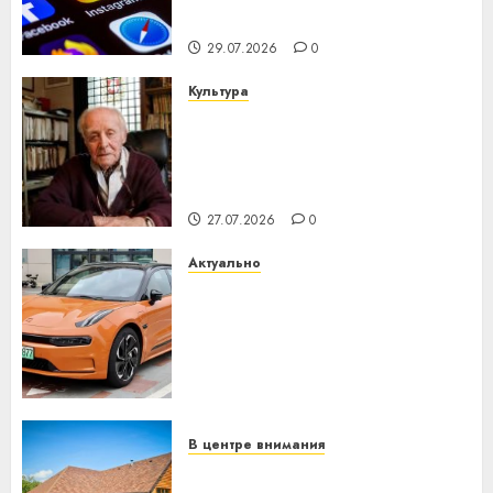
интеллекта
29.07.2026
0
Культура
У Мінску 120 гадоў таму
нарадзіўся Ежы Гедройц —
паслядоўны абаронца
незалежнасці Беларусі
27.07.2026
0
Актуально
Автомобиль как цифровое
устройство: почему
программное обеспечение
становится важнее
механики
23.07.2026
0
В центре внимания
Витебская область за месяц