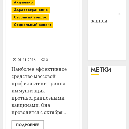
Актуально
Антонина
Здравоохранение
Федоровна
к
Сезонный вопрос
записи
Социальный аспект
Поможем
вместе Насте
В Витебском районе от
Питерской
гриппа привито 30
победить
процентов населения
болезнь
01.11.2016
0
МЕТКИ
Наиболее эффективное
средство массовой
профилактики гриппа —
#blizko
иммунизация
противогриппозными
#tochka
вакцинами. Она
#авто
проводится с октября...
#алкоголь
ПОДРОБНЕЕ