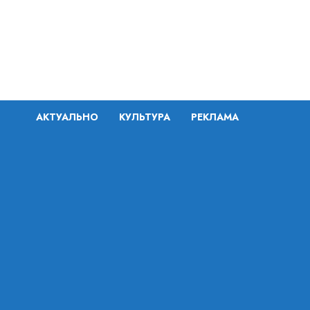
Перейти
к
содержимому
АКТУАЛЬНО
КУЛЬТУРА
РЕКЛАМА