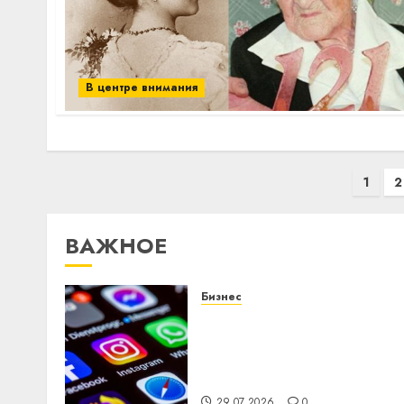
В центре внимания
Пагинация
1
2
записей
ВАЖНОЕ
Бизнес
Meta и BlackRock вложат
$14 млрд в строительств
центра искусственного
интеллекта
29.07.2026
0