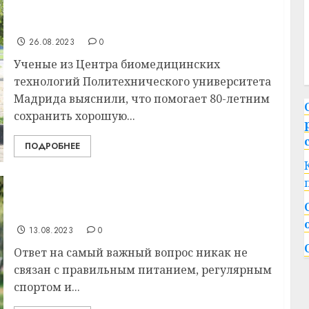
Ученые узнали, что помогает сохранить
хорошую память в старости
26.08.2023
0
Ученые из Центра биомедицинских
технологий Политехнического университета
Мадрида выяснили, что помогает 80-летним
сохранить хорошую...
ПОДРОБНЕЕ
Ученые раскрыли секрет долгой и
счастливой жизни – вы не поверите
13.08.2023
0
Ответ на самый важный вопрос никак не
связан с правильным питанием, регулярным
спортом и...