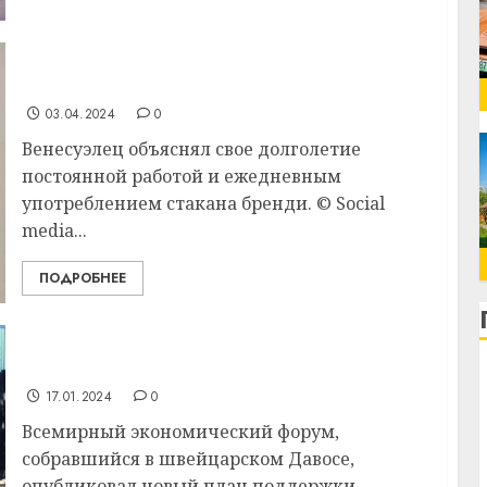
Старейший мужчина мира скончался в
возрасте 114 лет
03.04.2024
0
Венесуэлец объяснял свое долголетие
постоянной работой и ежедневным
употреблением стакана бренди. © Social
media...
ПОДРОБНЕЕ
Шесть принципов долголетия, чтобы
поддержать стареющее население мира
17.01.2024
0
Всемирный экономический форум,
собравшийся в швейцарском Давосе,
опубликовал новый план поддержки