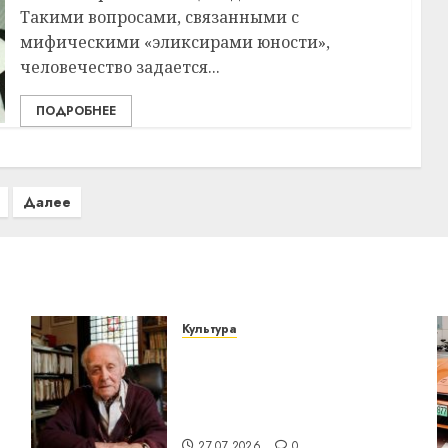
Такими вопросами, связанными с
мифическими «эликсирами юности»,
человечество задается...
ПОДРОБНЕЕ
Далее
Культура
У Мінску 120 гадоў таму
о
нарадзіўся Ежы Гедройц
— паслядоўны абаронца
незалежнасці Беларусі
27.07.2026
0