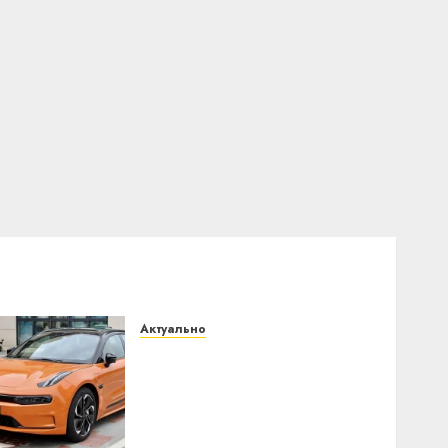
Актуально
Автомобиль как цифровое
устройство: почему
программное
обеспечение становится
важнее механики