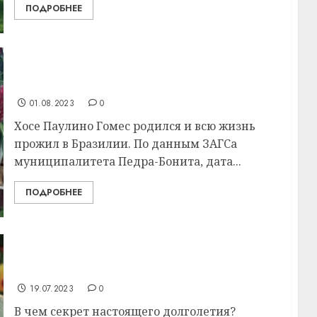
ПОДРОБНЕЕ
Умер старейший человек на Земле. Ему
было 127 лет
01.08.2023
0
Хосе Паулино Гомес родился и всю жизнь
прожил в Бразилии. По данным ЗАГСа
муниципалитета Педра-Бонита, дата...
ПОДРОБНЕЕ
Жить по 150 лет — наше будущее? Что о
долголетии говорит наука и возможна ли
вечная молодость
19.07.2023
0
В чем секрет настоящего долголетия?