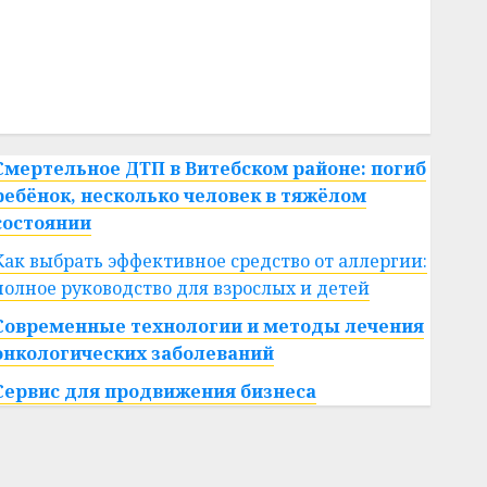
#сша
#телефон
#технологии
#умер
#учёный
#цена
Брест
Китай
гибель
интерьер
медицина
спорт
Смертельное ДТП в Витебском районе: погиб
ребёнок, несколько человек в тяжёлом
состоянии
Как выбрать эффективное средство от аллергии:
полное руководство для взрослых и детей
Современные технологии и методы лечения
онкологических заболеваний
Сервис для продвижения бизнеса