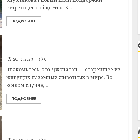
стареющего общества. К...
ПОДРОБНЕЕ
Самому старому животному на планете
исполнился 191 год
20.12.2023
0
Знакомьтесь, это Джонатан — старейшее из
живущих наземных животных в мире. Во
всяком случае,...
ПОДРОБНЕЕ
Умерла самая старая собака в мире.
Сколько ей было лет?