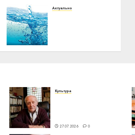
Актуально
В Витебске с 11 мая
начнётся масштабное
отключение горячей
воды: часть города
останется без неё до
конца лета
07.05.2026
0
Культура
У Мінску 120 гадоў таму
о
нарадзіўся Ежы Гедройц
— паслядоўны абаронца
незалежнасці Беларусі
27.07.2026
0