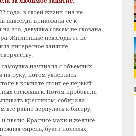
села за любимое занятие.
2 года, в своей жизни она не
ь навсегда приковала ее к
 на это, девушка совсем не скована
ра. Жизненные невзгоды ее не
шла интересное занятие,
творчеству.
-самоучка начинала с объемных
 на руку, потом увлеклась
столе в комнате стоит ее первый
тных стекляшек. Потом пробовала
ышивать крестиком, собирала
м все равно вернулась к бисеру.
и цветы. Красные маки и желтые
неж­ная сирень, букет полевых