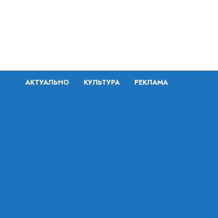
Перейти
к
содержимому
АКТУАЛЬНО
КУЛЬТУРА
РЕКЛАМА