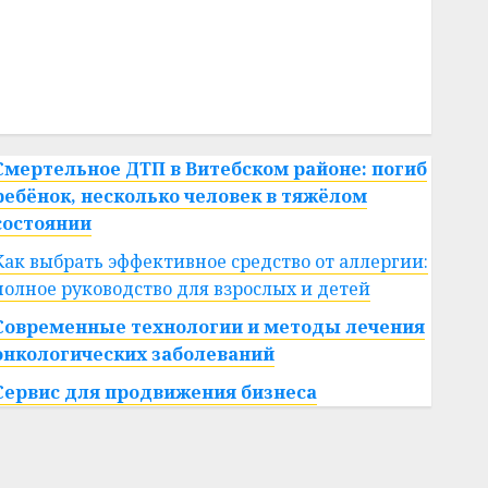
#сша
#телефон
#технологии
#умер
#учёный
#цена
Брест
Китай
гибель
интерьер
медицина
спорт
Смертельное ДТП в Витебском районе: погиб
ребёнок, несколько человек в тяжёлом
состоянии
Как выбрать эффективное средство от аллергии:
полное руководство для взрослых и детей
Современные технологии и методы лечения
онкологических заболеваний
Сервис для продвижения бизнеса