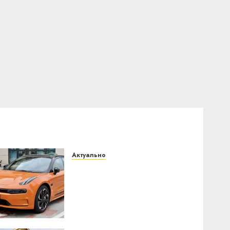
Актуально
Автомобиль как цифровое
устройство: почему
программное
обеспечение становится
важнее механики
23.07.2026
0