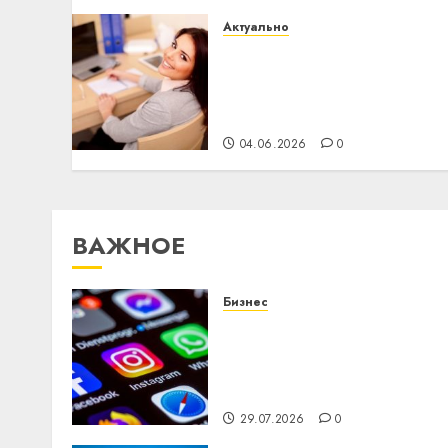
Актуально
Что делать, если
пробные тесты
показывают низкий
результат
04.06.2026
0
ВАЖНОЕ
Бизнес
Meta и BlackRock вложат
$14 млрд в строительств
центра искусственного
интеллекта
29.07.2026
0