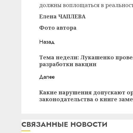
должны воплощаться в реальност
Елена ЧАПЛЕВА
Фото автора
Навигация
Назад
записи
Предыдущая
Тема недели: Лукашенко прове
запись:
разработки вакцин
Далее
Следующая
Какие нарушения допускают ор
запись:
законодательства о книге зам
СВЯЗАННЫЕ НОВОСТИ