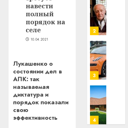
Гедро
навести
Автом
—
как
полный
пасля
цифро
порядок на
абаро
устрой
селе
незал
почем
3
Белару
прогр
10.04.2021
обеспе
27.07.202
станов
Витебс
важне
0
област
механ
за
Лукашенко о
месяц
состоянии дел в
23.07.202
потер
4
АПК: так
13
0
называемая
дерев
и
диктатура и
Здоро
хуторо
зубов
порядок показали
кажды
свою
22.07.202
день:
эффективность
почем
0
5
профи