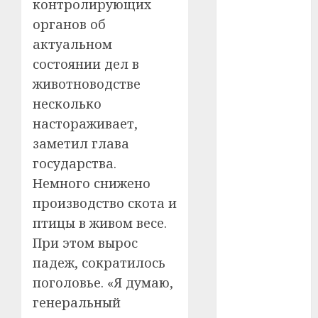
контролирующих
#телефон
органов об
#технологии
актуальном
состоянии дел в
#умер
животноводстве
#учёный
несколько
настораживает,
#цена
заметил глава
Брест
государства.
Немного снижено
Китай
производство скота и
гибель
птицы в живом весе.
При этом вырос
интерьер
падеж, сократилось
поголовье. «Я думаю,
медицина
генеральный
спорт