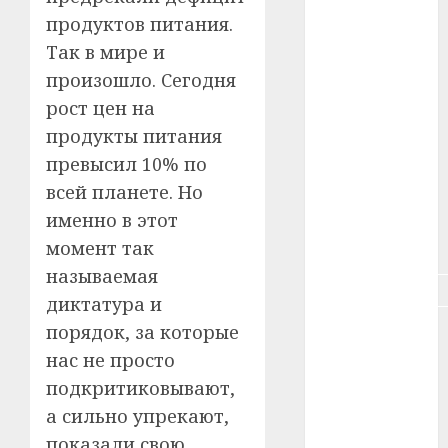
продуктов питания.
#здоровье
Так в мире и
#ип
произошло. Сегодня
рост цен на
#кража
продукты питания
#кредит
превысил 10% по
всей планете. Но
#курс_валют
именно в этот
#налог
момент так
называемая
#недвижимость
диктатура и
порядок, за которые
#новости
компаний
нас не просто
подкритиковывают,
#пенсия
а сильно упрекают,
#питание
показали свою