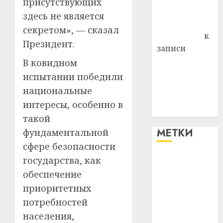
присутствующих
Комаров
здесь не является
Антонина
секретом», — сказал
Федоровна
к
Президент.
записи
Поможем
В ковидном
вместе Насте
испытании победили
Питерской
национальные
победить
интересы, особенно в
болезнь
такой
МЕТКИ
фундаментальной
сфере безопасности
государства, как
#blizko
обеспечение
#tochka
приоритетных
потребностей
#авто
населения,