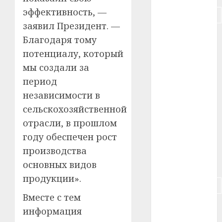
эффективность, —
#подорожание
заявил Президент. —
#польша
Благодаря тому
потенциалу, который
#путешествие
мы создали за
#работа
период
независимости в
#россия
сельскохозяйственной
#сигарета
отрасли, в прошлом
году обеспечен рост
#собака
производства
#сон
основных видов
продукции».
#строительство
Вместе с тем
#сша
информация