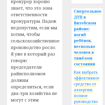
прокурор хорошо
знает, что это зона
Смертельное
ответственности
ДТП в
прокуратуры. Падеж
Витебском
недопустим, если мы
районе:
хотим, чтобы
погиб
ребёнок,
сельскохозяйственное
несколько
производство росло.
человек в
Я уже в который раз
тяжёлом
говорю:
состоянии
председатели
Как выбрать
райисполкомов
эффективное
должны
средство от
определиться, если
аллергии:
два-три хозяйства не
полное
могут с этим
руководство