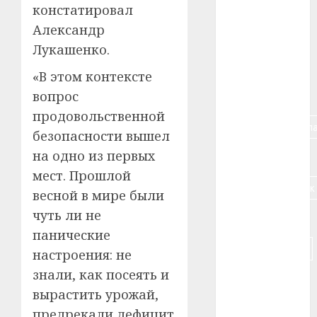
#алкоголь
констатировал
Александр
#банк
Лукашенко.
#беларусь
«В этом контексте
вопрос
#бизнес
продовольственной
#брестская_обла
безопасности вышел
на одно из первых
#германия
мест. Прошлой
#дальнобойщик
весной в мире были
чуть ли не
#деньга
панические
#долгожитель
настроения: не
знали, как посеять и
#животное
вырастить урожай,
#зарплата
предрекали дефицит