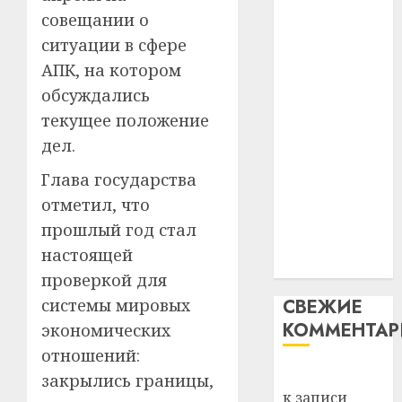
Белару
прогр
совещании о
незалежнасці
обеспе
27.07.202
Беларусі
ситуации в сфере
станов
Витебс
Автомобиль
важне
0
АПК, на котором
област
как
механ
за
обсуждались
цифровое
месяц
текущее положение
23.07.202
потер
устройство:
4
дел.
13
0
почему
дерев
программное
Глава государства
и
Здоро
обеспечение
отметил, что
хуторо
зубов
становится
прошлый год стал
кажды
22.07.202
важнее
день:
настоящей
механики
почем
0
5
проверкой для
профи
СВЕЖИЕ
системы мировых
важне
КОММЕНТА
сложн
экономических
лечен
отношений:
Вывоз мусора
закрылись границы,
21.07.202
к записи