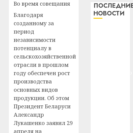
Во время совещания
важне
ПОСЛЕДНИ
сложн
Meta
НОВОСТИ
Благодаря
лечен
и
созданному за
BlackR
21.07.202
Meta и
вложа
период
BlackRock
$14
0
1
независимости
вложат $14
млрд
потенциалу в
в
млрд в
сельскохозяйственной
строит
У
строительство
центр
Мінску
отрасли в прошлом
центра
искусс
120
искусственного
году обеспечен рост
интел
гадоў
интеллекта
производства
таму
2
29.07.202
У Мінску 120
основных видов
нарадз
гадоў таму
Ежы
0
продукции. Об этом
нарадзіўся
Гедро
Автом
Президент Беларуси
—
Ежы Гедройц
как
Александр
пасля
цифро
—
абаро
Лукашенко заявил 29
устрой
паслядоўны
незал
почем
3
апреля на
абаронца