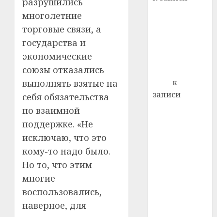
разрушились
0
Ежегодно 1
многолетние
декабря
торговые связи, а
отмечается
государства и
Всемирный
экономические
день борьбы
союзы отказались
со СПИДом
Егор
к
выполнять взятые на
записи
себя обязательства
Сладкое дело
по взаимной
по душе —
поддержке. «Не
пчеловодство
исключаю, что это
— много лет
кому-то надо было.
назад выбрал
Но то, что этим
себе житель
многие
д. Бибиревка
Витебского
воспользовались,
района
наверное, для
Владимир