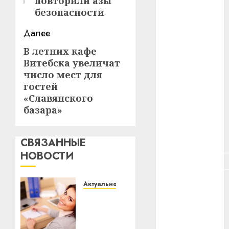
повторили азы
#зарплата
безопасности
#здоровье
Далее
В летних кафе
#ип
Следующая
Витебска увеличат
запись:
#кража
число мест для
гостей
#кредит
«Славянского
базара»
#курс_валют
#налог
СВЯЗАННЫЕ
НОВОСТИ
#недвижимость
#новости
Актуально
компаний
Что
делать,
#пенсия
если