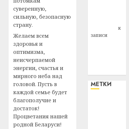
потомкам
Владимир
суверенную,
Комаров
сильную, безопасную
Антонина
страну.
Федоровна
к
записи
Желаем всем
Поможем
здоровья и
вместе Насте
оптимизма,
Питерской
неисчерпаемой
победить
энергии, счастья и
болезнь
мирного неба над
МЕТКИ
головой. Пусть в
каждой семье будет
благополучие и
#blizko
достаток!
#tochka
Процветания нашей
родной Беларуси!
#авто