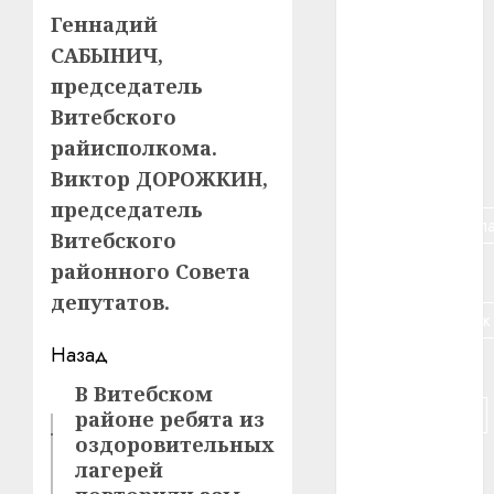
Геннадий
#алкоголь
САБЫНИЧ,
#банк
председатель
Витебского
#беларусь
райисполкома.
#бизнес
Виктор ДОРОЖКИН,
председатель
#брестская_обла
Витебского
районного Совета
#германия
депутатов.
#дальнобойщик
Навигация
Назад
#деньга
записи
В Витебском
Предыдущая
#долгожитель
районе ребята из
запись:
оздоровительных
#животное
лагерей