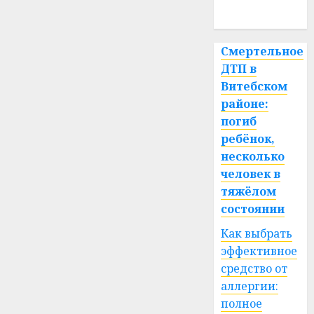
спорт
Смертельное
ДТП в
Витебском
районе:
погиб
ребёнок,
несколько
человек в
тяжёлом
состоянии
Как выбрать
эффективное
средство от
аллергии:
полное