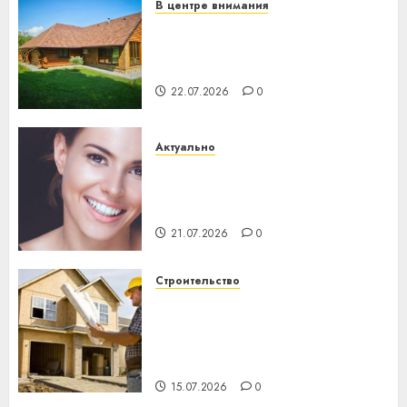
В центре внимания
Витебская область за месяц
потеряла 13 деревень и
хуторов
22.07.2026
0
Актуально
Здоровье зубов каждый
день: почему профилактика
важнее сложного лечения
21.07.2026
0
Строительство
Идеи подарков к
профессиональному
празднику День строителя
для коллег
15.07.2026
0