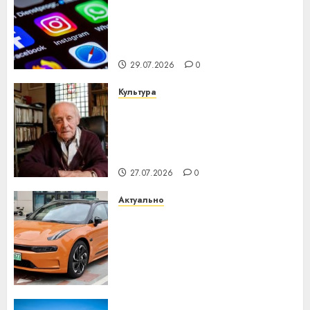
Meta и BlackRock вложат $14
млрд в строительство
центра искусственного
интеллекта
29.07.2026
0
Культура
У Мінску 120 гадоў таму
нарадзіўся Ежы Гедройц —
паслядоўны абаронца
незалежнасці Беларусі
27.07.2026
0
Актуально
Автомобиль как цифровое
устройство: почему
программное обеспечение
становится важнее
механики
23.07.2026
0