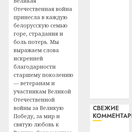
Великая
таму
2
абаронца
29.07.202
Отечественная война
нарадз
незалежнасці
Ежы
принесла в каждую
0
Беларусі
Гедро
Автом
белорусскую семью
Автомобиль
—
как
горе, страдания и
как
пасля
цифро
боль потерь. Мы
абаро
цифровое
устрой
незал
почем
выражаем слова
устройство:
3
Белару
прогр
почему
искренней
обеспе
программное
благодарности
27.07.202
станов
Витебс
обеспечение
старшему поколению
важне
0
област
становится
механ
за
— ветеранам и
важнее
месяц
участникам Великой
23.07.202
механики
потер
4
Отечественной
13
0
СВЕЖИЕ
войны за Великую
дерев
КОММЕНТА
и
Здоро
Победу, за мир и
хуторо
зубов
святую любовь к
кажды
Вывоз мусора