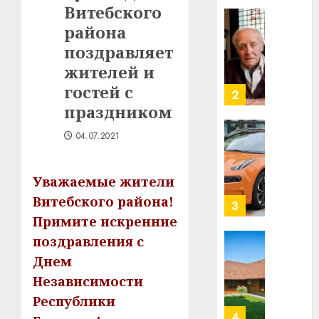
Витебского
в
строит
района
У
центр
Мінску
поздравляет
искусс
120
жителей и
интел
гадоў
гостей с
таму
2
29.07.202
нарадз
праздником
Ежы
0
04.07.2021
Гедро
Автом
—
как
пасля
цифро
Уважаемые жители
абаро
устрой
Витебского района!
незал
почем
3
Белару
прогр
Примите искренние
обеспе
поздравления с
27.07.202
станов
Витебс
Днем
важне
0
област
Независимости
механ
за
месяц
Республики
23.07.202
потер
4