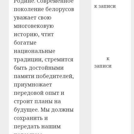
Родине. Современное
22.07.202
день:
к записи
поколение белорусов
почем
0
5
Ежегодно 1
профи
уважает свою
декабря
важне
многовековую
отмечается
сложн
историю, чтит
Всемирный
лечен
богатые
день борьбы
21.07.202
национальные
со СПИДом
0
Егор
к
традиции, стремится
записи
быть достойными
Сладкое дело
памяти победителей,
по душе —
приумножает
пчеловодство
передовой опыт и
— много лет
строит планы на
назад выбрал
будущее. Мы должны
себе житель
сохранить и
д. Бибиревка
Витебского
передать нашим
района