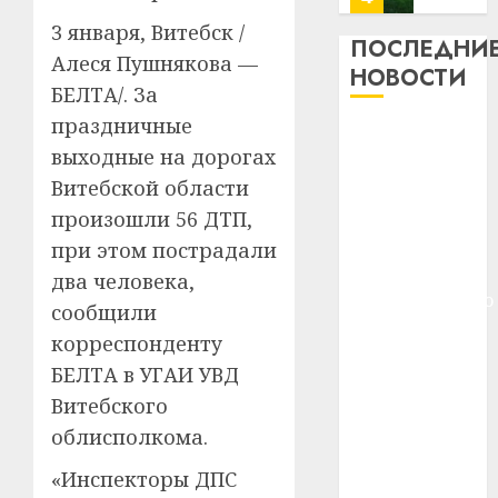
13
0
3 января, Витебск /
дерев
ПОСЛЕДНИ
Алеся Пушнякова —
и
Здоро
НОВОСТИ
хуторо
зубов
БЕЛТА/. За
кажды
праздничные
22.07.202
Meta и
день:
выходные на дорогах
BlackRock
почем
0
5
Витебской области
вложат $14
профи
важне
млрд в
произошли 56 ДТП,
сложн
Meta
строительство
при этом пострадали
лечен
и
центра
два человека,
BlackR
искусственного
21.07.202
сообщили
вложа
интеллекта
$14
0
корреспонденту
1
У Мінску 120
млрд
БЕЛТА в УГАИ УВД
гадоў таму
в
Витебского
нарадзіўся
строит
У
облисполкома.
центр
Ежы Гедройц
Мінску
искусс
120
—
«Инспекторы ДПС
интел
гадоў
паслядоўны