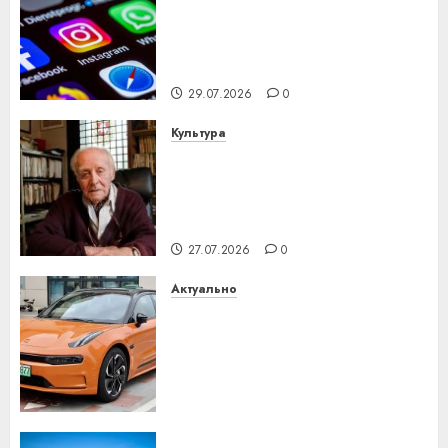
Meta и BlackRock вложат $14
млрд в строительство
центра искусственного
интеллекта
29.07.2026
0
Культура
У Мінску 120 гадоў таму
нарадзіўся Ежы Гедройц —
паслядоўны абаронца
незалежнасці Беларусі
27.07.2026
0
Актуально
Автомобиль как цифровое
устройство: почему
программное обеспечение
становится важнее
механики
23.07.2026
0