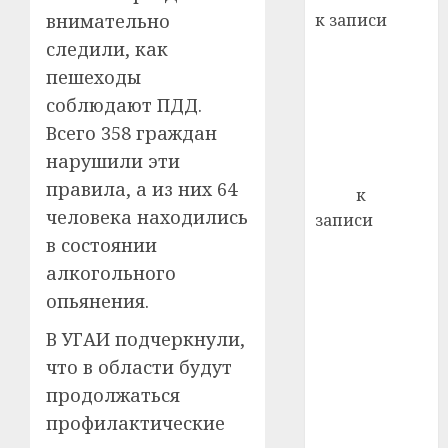
22.07.202
день:
внимательно
к записи
почем
0
5
Ежегодно 1
следили, как
профи
декабря
пешеходы
важне
отмечается
сложн
соблюдают ПДД.
Всемирный
лечен
Всего 358 граждан
день борьбы
21.07.202
нарушили эти
со СПИДом
правила, а из них 64
0
Егор
к
человека находились
записи
в состоянии
Сладкое дело
по душе —
алкогольного
пчеловодство
опьянения.
— много лет
В УГАИ подчеркнули,
назад выбрал
что в области будут
себе житель
продолжаться
д. Бибиревка
Витебского
профилактические
района