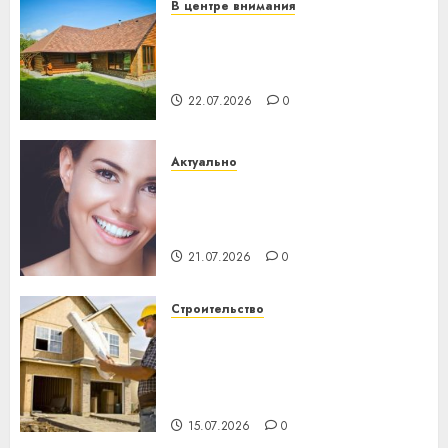
В центре внимания
Витебская область за месяц
потеряла 13 деревень и
хуторов
22.07.2026
0
Актуально
Здоровье зубов каждый
день: почему профилактика
важнее сложного лечения
21.07.2026
0
Строительство
Идеи подарков к
профессиональному
празднику День строителя
для коллег
15.07.2026
0