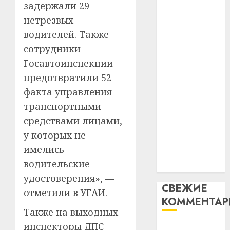
задержали 29
таму
2
абаронца
29.07.202
нарадз
нетрезвых
незалежнасці
Ежы
0
водителей. Также
Беларусі
Гедро
Автом
сотрудники
Автомобиль
—
как
Госавтоинспекции
как
пасля
цифро
абаро
цифровое
устрой
предотвратили 52
незал
почем
устройство:
3
факта управления
Белару
прогр
почему
транспортными
обеспе
программное
27.07.202
средствами лицами,
станов
Витебс
обеспечение
важне
0
област
у которых не
становится
механ
за
имелись
важнее
месяц
23.07.202
водительские
механики
потер
4
удостоверения», —
13
0
СВЕЖИЕ
дерев
отметили в УГАИ.
КОММЕНТА
и
Здоро
Также на выходных
хуторо
зубов
кажды
инспекторы ДПС
Вывоз мусора