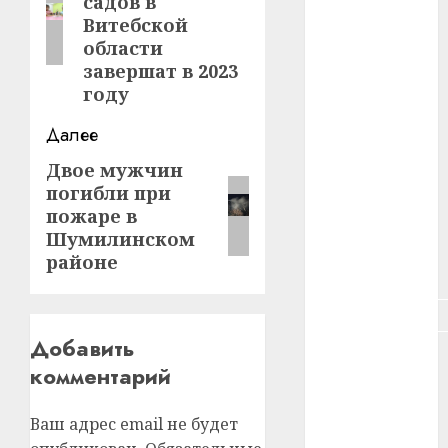
садов в
#зарплата
Витебской
области
#здоровье
завершат в 2023
году
#ип
Далее
#кража
Двое мужчин
Следующая
#кредит
погибли при
запись:
пожаре в
#курс_валют
Шумилинском
районе
#налог
#недвижимость
Добавить
#новости
комментарий
компаний
#пенсия
Ваш адрес email не будет