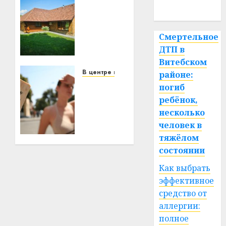
Витебская
спорт
область
за
Смертельное
месяц
ДТП в
потеряла
13
Витебском
деревень
В центре внимания
районе:
и
В
погиб
хуторов
Беларуси
ребёнок,
объявили
несколько
красный
22.07.2026
человек в
0
уровень
тяжёлом
опасности:
состоянии
температура
поднимется
Как выбрать
до
эффективное
+39°C
средство от
аллергии:
27.06.2026
0
полное