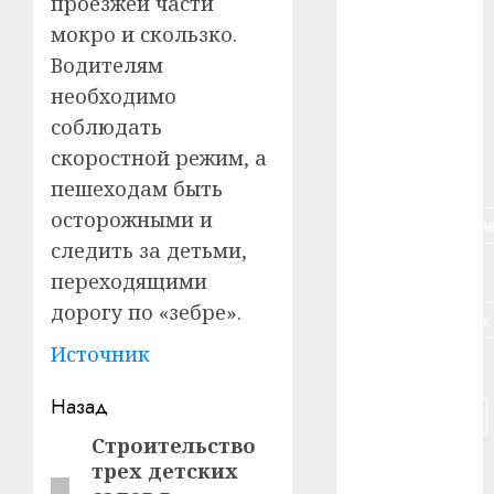
проезжей части
мокро и скользко.
#алкоголь
Водителям
#банк
необходимо
соблюдать
#беларусь
скоростной режим, а
#бизнес
пешеходам быть
осторожными и
#брестская_обла
следить за детьми,
#германия
переходящими
дорогу по «зебре».
#дальнобойщик
Источник
#деньга
Навигация
Назад
#долгожитель
записи
Строительство
Предыдущая
#животное
трех детских
запись: