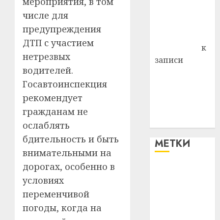
мероприятия, в том
Владимир
числе для
Комаров
предупреждения
Антонина
ДТП с участием
Федоровна
к
нетрезвых
записи
водителей.
Поможем
Госавтоинспекция
вместе Насте
Питерской
рекомендует
победить
гражданам не
болезнь
ослаблять
бдительность и быть
МЕТКИ
внимательными на
дорогах, особенно в
#blizko
условиях
переменчивой
#tochka
погоды, когда на
#авто