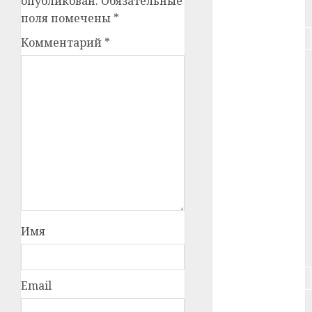
опубликован.
Обязательные
#питание
поля помечены
*
#подорожание
Комментарий
*
#польша
#путешествие
#работа
#россия
#сигарета
#собака
Имя
#сон
#строительство
Email
#сша