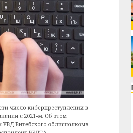
асти число киберпреступлений в
внении с 2021-м. Об этом
 УВД Витебского облисполкома
еспондент БЕЛТА.