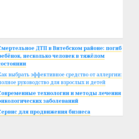
#сша
#телефон
#технологии
#умер
#учёный
#цена
Брест
Китай
гибель
интерьер
медицина
спорт
Смертельное ДТП в Витебском районе: погиб
ребёнок, несколько человек в тяжёлом
состоянии
Как выбрать эффективное средство от аллергии:
полное руководство для взрослых и детей
Современные технологии и методы лечения
онкологических заболеваний
Сервис для продвижения бизнеса