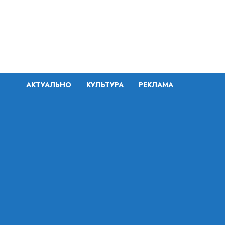
Перейти
к
содержимому
АКТУАЛЬНО
КУЛЬТУРА
РЕКЛАМА