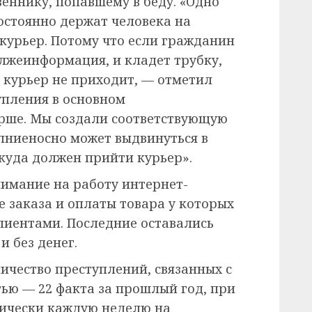
еннику, попавшему в беду. «Одно
остоянно держат человека на
 курьер. Потому что если гражданин
 лжеинформация, и кладет трубку,
 курьер не приходит, — отметил
упления в основном
Орше. Мы создали соответствующую
лниеносно может выдвинуться в
 куда должен прийти курьер».
имание на работу интернет-
 заказа и оплаты товара у которых
лиентами. Последние оставались
и без денег.
ичество преступлений, связанных с
ью — 22 факта за прошлый год, при
ктически каждую неделю на