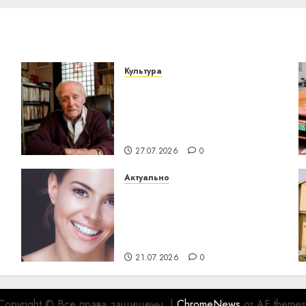
Культура
У Мінску 120 гадоў таму
о
нарадзіўся Ежы Гедройц
— паслядоўны абаронца
незалежнасці Беларусі
27.07.2026
0
Актуально
Здоровье зубов каждый
день: почему
профилактика важнее
сложного лечения
21.07.2026
0
Copyright © Все права защищены.
|
ChromeNews
от AF themes