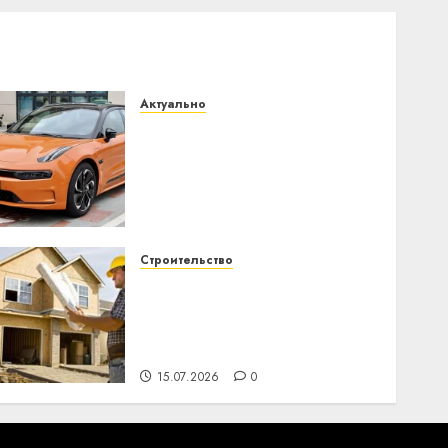
Актуально
Автомобиль как цифровое
устройство: почему
программное
обеспечение становится
важнее механики
23.07.2026
0
Строительство
Идеи подарков к
профессиональному
празднику День
строителя для коллег
15.07.2026
0
.