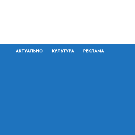
Перейти
к
содержимому
АКТУАЛЬНО
КУЛЬТУРА
РЕКЛАМА