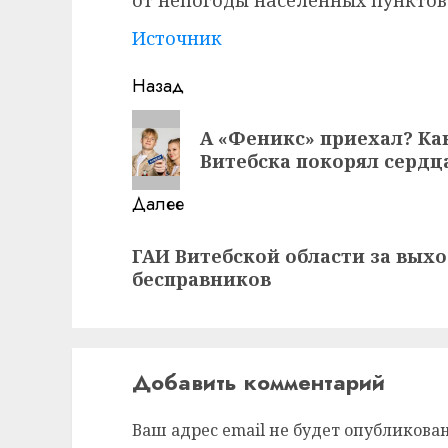
от непогоды населенных пунктов
Источник
Навигация
Назад
записи
Предыдущая
А «Феникс» приехал? Ка
запись:
Витебска покорял сердца
Далее
Следующая
ГАИ Витебской области за вых
запись:
бесправников
Добавить комментарий
Ваш адрес email не будет опубликован