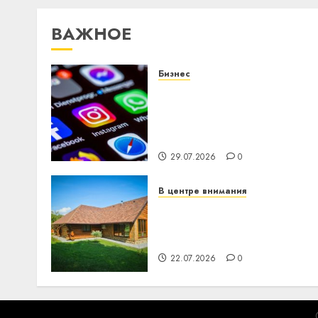
ВАЖНОЕ
Бизнес
Meta и BlackRock вложат
$14 млрд в строительств
центра искусственного
интеллекта
29.07.2026
0
В центре внимания
Витебская область за
месяц потеряла 13
деревень и хуторов
22.07.2026
0