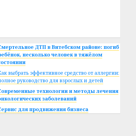
#сша
#телефон
#технологии
#умер
#учёный
#цена
Брест
Китай
гибель
интерьер
медицина
спорт
Смертельное ДТП в Витебском районе: погиб
ребёнок, несколько человек в тяжёлом
состоянии
Как выбрать эффективное средство от аллергии:
полное руководство для взрослых и детей
Современные технологии и методы лечения
онкологических заболеваний
Сервис для продвижения бизнеса