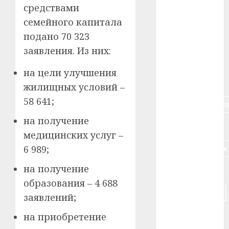
средствами
#алкоголь
семейного капитала
подано 70 323
#банк
заявления. Из них:
#беларусь
на цели улучшения
#бизнес
жилищных условий –
58 641;
#брестская_обла
на получение
#германия
медицинских услуг –
#дальнобойщик
6 989;
на получение
#деньга
образования – 4 688
#долгожитель
заявлений;
#животное
на приобретение