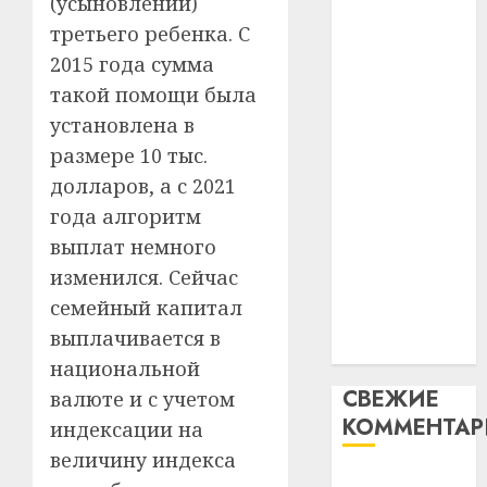
(усыновлении)
незал
почем
3
абаронца
третьего ребенка. С
Белару
прогр
незалежнасці
обеспе
2015 года сумма
27.07.202
Беларусі
станов
Витебс
такой помощи была
Автомобиль
важне
0
област
установлена в
как
механ
за
размере 10 тыс.
цифровое
месяц
23.07.202
потер
долларов, а с 2021
устройство:
4
13
0
почему
года алгоритм
дерев
программное
выплат немного
и
Здоро
обеспечение
изменился. Сейчас
хуторо
зубов
становится
кажды
семейный капитал
22.07.202
важнее
день:
выплачивается в
механики
почем
0
5
национальной
профи
СВЕЖИЕ
валюте и с учетом
важне
КОММЕНТА
сложн
индексации на
лечен
величину индекса
Вывоз мусора