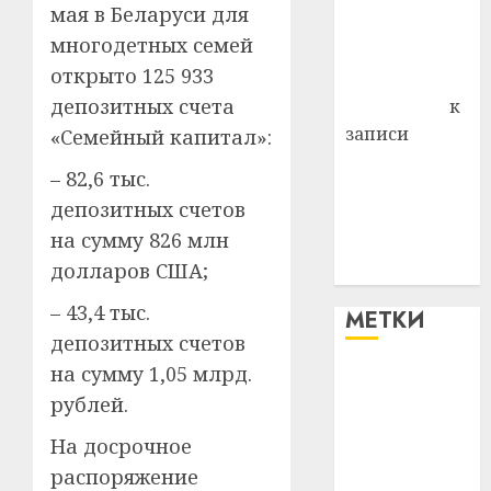
мая в Беларуси для
Владимир
многодетных семей
Комаров
открыто 125 933
Антонина
депозитных счета
Федоровна
к
записи
«Семейный капитал»:
Поможем
– 82,6 тыс.
вместе Насте
депозитных счетов
Питерской
на сумму 826 млн
победить
долларов США;
болезнь
– 43,4 тыс.
МЕТКИ
депозитных счетов
на сумму 1,05 млрд.
#blizko
рублей.
#tochka
На досрочное
распоряжение
#авто