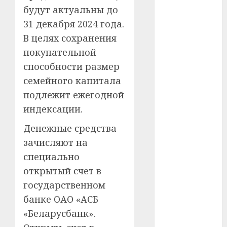
будут актуальны до
#телефон
31 декабря 2024 года.
В целях сохранения
#технологии
покупательной
#умер
способности размер
семейного капитала
#учёный
подлежит ежегодной
#цена
индексации.
Брест
Денежные средства
зачисляют на
Китай
специально
открытый счет в
гибель
государственном
интерьер
банке ОАО «АСБ
«Беларусбанк».
медицина