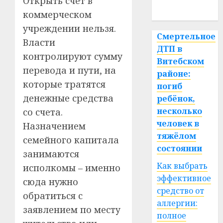
Открыть счет в
спорт
коммерческом
учреждении нельзя.
Смертельное
Власти
ДТП в
контролируют сумму
Витебском
перевода и пути, на
районе:
которые тратятся
погиб
денежные средства
ребёнок,
несколько
со счета.
человек в
Назначением
тяжёлом
семейного капитала
состоянии
занимаются
Как выбрать
исполкомы – именно
эффективное
сюда нужно
средство от
обратиться с
аллергии:
заявлением по месту
полное