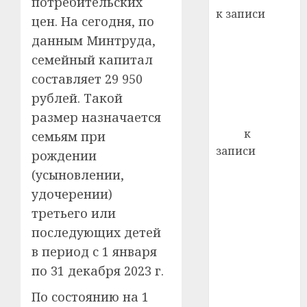
потребительских
21.07.202
к записи
цен. На сегодня, по
0
Ежегодно 1
данным Минтруда,
декабря
семейный капитал
отмечается
составляет 29 950
Всемирный
рублей. Такой
день борьбы
размер назначается
со СПИДом
Егор
к
семьям при
записи
рождении
Сладкое дело
(усыновлении,
по душе —
удочерении)
пчеловодство
третьего или
— много лет
последующих детей
назад выбрал
в период с 1 января
себе житель
по 31 декабря 2023 г.
д. Бибиревка
Витебского
По состоянию на 1
района