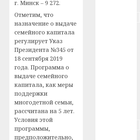
г. Минск – 9 272.
#питание
Отметим, что
#подорожание
назначение о выдаче
#польша
семейного капитала
регулирует Указ
#путешествие
Президента №345 от
#работа
18 сентября 2019
года. Программа о
#россия
выдаче семейного
#сигарета
капитала, как меры
поддержки
#собака
многодетной семьи,
рассчитана на 5 лет.
#сон
Условия этой
#строительство
программы,
предположительно,
#сша