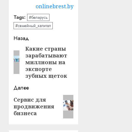
onlinebrest.by
Tags:
#беларусь
#семейный_капитал
Навигация
Назад
записи
Какие страны
Предыдущая
зарабатывают
запись:
миллионы на
экспорте
зубных щеток
Далее
Следующая
Сервис для
продвижения
запись:
бизнеса