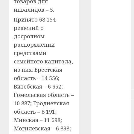
товаров для
#зарплата
инвалидов – 5.
#здоровье
Принято 68 154
решений о
#ип
досрочном
#кража
распоряжении
средствами
#кредит
семейного капитала,
#курс_валют
из них: Брестская
область – 14 556;
#налог
Витебская – 6 652;
#недвижимость
Гомельская область –
10 887; Гродненская
#новости
область – 8 191;
компаний
Минская – 11 698;
#пенсия
Могилевская – 6 898;