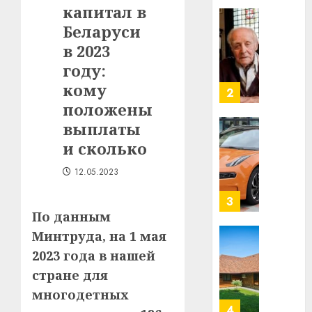
капитал в
Ежы
0
Гедро
Беларуси
Автом
—
как
в 2023
пасля
цифро
году:
абаро
устрой
кому
незал
почем
3
Белару
прогр
положены
обеспе
выплаты
27.07.202
станов
Витебс
и сколько
важне
0
област
механ
за
12.05.2023
месяц
23.07.202
потер
4
13
0
По данным
дерев
Минтруда, на 1 мая
и
Здоро
2023 года в нашей
хуторо
зубов
стране для
кажды
22.07.202
день:
многодетных
почем
0
5