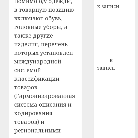
Помимо б/у одежды,
21.07.202
к записи
в товарную позицию
0
Ежегодно 1
включают обувь,
декабря
головные уборы, а
отмечается
также другие
Всемирный
изделия, перечень
день борьбы
со СПИДом
которых установлен
Егор
к
международной
записи
системой
Сладкое дело
классификации
по душе —
товаров
пчеловодство
(Гармонизированная
— много лет
система описания и
назад выбрал
кодирования
себе житель
товаров) и
д. Бибиревка
Витебского
региональными
района