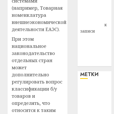
системами
Владимир
(например, Товарная
Комаров
номенклатура
Антонина
внешнеэкономической
Федоровна
к
деятельности ЕАЭС).
записи
Поможем
При этом
вместе Насте
национальное
Питерской
законодательство
победить
отдельных стран
болезнь
может
МЕТКИ
дополнительно
регулировать вопрос
классификации б/у
#blizko
товаров и
#tochka
определять, что
относится к таким
#авто