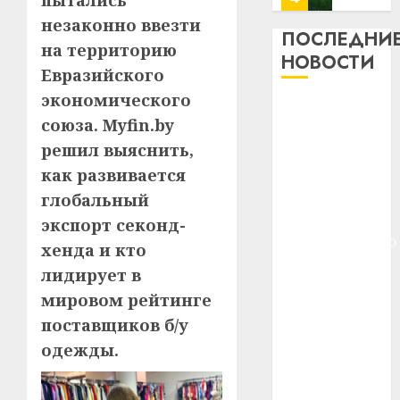
пытались
профи
незаконно ввезти
важне
ПОСЛЕДНИ
на территорию
сложн
Meta
НОВОСТИ
лечен
Евразийского
и
BlackR
экономического
21.07.202
Meta и
вложа
союза. Myfin.by
BlackRock
$14
0
1
решил выяснить,
вложат $14
млрд
в
как развивается
млрд в
строит
У
строительство
глобальный
центр
Мінску
центра
экспорт секонд-
искусс
120
искусственного
хенда и кто
интел
гадоў
интеллекта
таму
лидирует в
2
29.07.202
У Мінску 120
нарадз
мировом рейтинге
гадоў таму
Ежы
0
поставщиков б/у
нарадзіўся
Гедро
Автом
одежды.
—
Ежы Гедройц
как
пасля
цифро
—
абаро
устрой
паслядоўны