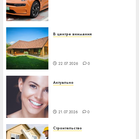
программное обеспечение
становится важнее
механики
23.07.2026
0
В центре внимания
Витебская область за месяц
потеряла 13 деревень и
хуторов
22.07.2026
0
Актуально
Здоровье зубов каждый
день: почему профилактика
важнее сложного лечения
21.07.2026
0
Строительство
Идеи подарков к