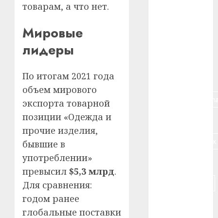
товарам, а что нет.
#алкоголь
Мировые
#банк
лидеры
#беларусь
По итогам 2021 года
#бизнес
объем мирового
#брестская_обла
экспорта товарной
позиции «Одежда и
#германия
прочие изделия,
#дальнобойщик
бывшие в
употреблении»
#деньга
превысил
$5,3 млрд
.
#долгожитель
Для сравнения:
годом ранее
#животное
глобальные поставки