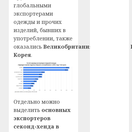
глобальными
#телефон
экспортерами
одежды и прочих
#технологии
изделий, бывших в
#умер
употреблении, также
оказались
Великобритания
,
Германия
и
#учёный
Корея
.
#цена
Брест
Китай
гибель
Отдельно можно
выделить
основных
интерьер
экспортеров
медицина
секонд-хенда в