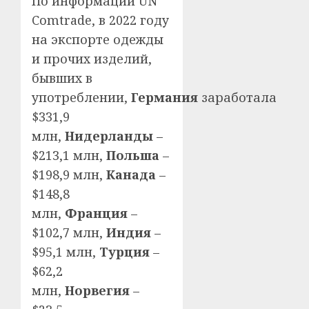
По информации UN
Comtrade, в 2022 году
на экспорте одежды
и прочих изделий,
бывших в
употреблении,
Германия
заработала
$331,9
млн,
Нидерланды
–
$213,1 млн,
Польша
–
$198,9 млн,
Канада
–
$148,8
млн,
Франция
–
$102,7 млн,
Индия
–
$95,1 млн,
Турция
–
$62,2
млн,
Норвегия
–