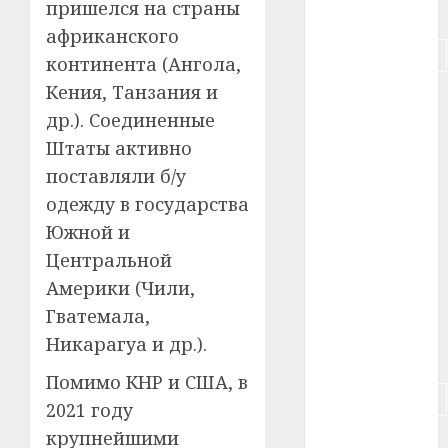
пришелся на страны
#питание
африканского
#подорожание
континента (Ангола,
Кения, Танзания и
#польша
др.). Соединенные
#путешествие
Штаты активно
поставляли б/у
#работа
одежду в государства
#россия
Южной и
Центральной
#сигарета
Америки (Чили,
#собака
Гватемала,
Никарагуа и др.).
#сон
Помимо КНР и США, в
#строительство
2021 году
крупнейшими
#сша