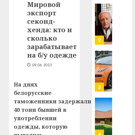
Мировой
Ежы
0
экспорт
Гедро
Автом
—
как
секонд-
пасля
цифро
хенда: кто и
абаро
устрой
сколько
незал
почем
3
Белару
зарабатывает
прогр
обеспе
на б/у одежде
27.07.202
станов
Витебс
важне
09.06.2023
0
област
механ
за
месяц
23.07.202
На днях
потер
4
белорусские
13
0
дерев
таможенники задержали более
и
Здоро
40 тонн бывшей в
хуторо
зубов
употреблении
кажды
22.07.202
одежды, которую
день:
почем
0
5