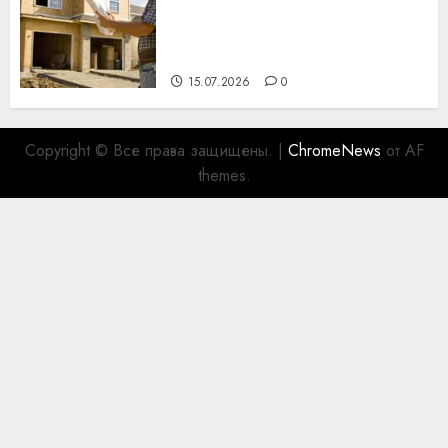
профессиональному
празднику День строителя
для коллег
15.07.2026
0
Copyright © Все права защищены.
|
ChromeNews
от AF
themes.