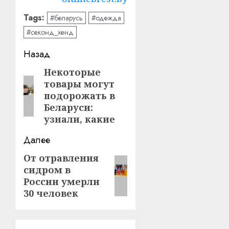
Tags:
#беларусь
#одежда
#секонд_хенд
Навигация
Назад
записи
Некоторые
Предыдущая
товары могут
запись:
подорожать в
Беларуси:
узнали, какие
Далее
От отравления
Следующая
сидром в
запись:
России умерли
30 человек