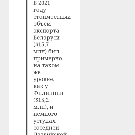
В 2021
году
стоимостный
объем
экспорта
Беларуси
($15,7
млн) был
примерно
на таком
же
уровне,
как у
Филиппин
($15,2
млн), и
немного
уступал
соседней
Латвийской