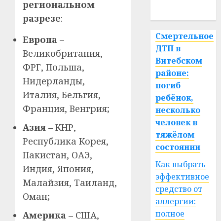
региональном
спорт
разрезе
:
Смертельное
Европа
–
ДТП в
Великобритания,
Витебском
ФРГ, Польша,
районе:
Нидерланды,
погиб
Италия, Бельгия,
ребёнок,
Франция, Венгрия;
несколько
человек в
Азия
– КНР,
тяжёлом
Республика Корея,
состоянии
Пакистан, ОАЭ,
Как выбрать
Индия, Япония,
эффективное
Малайзия, Таиланд,
средство от
Оман;
аллергии:
полное
Америка
– США,