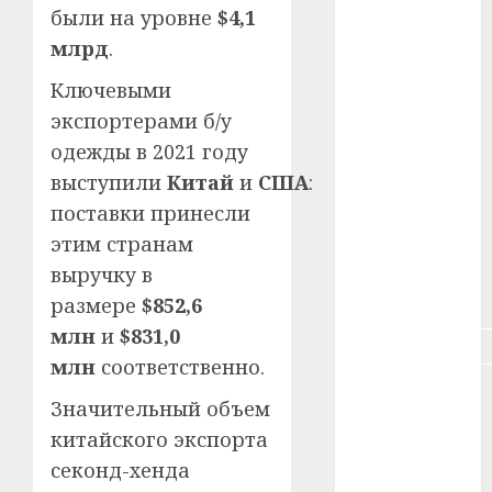
#зарплата
были на уровне
$4,1
млрд
.
#здоровье
Ключевыми
#ип
экспортерами б/у
одежды в 2021 году
#кража
выступили
Китай
и
США
:
#кредит
поставки принесли
этим странам
#курс_валют
выручку в
#налог
размере
$852,6
млн
и
$831,0
#недвижимость
млн
соответственно.
#новости
Значительный объем
компаний
китайского экспорта
#пенсия
секонд-хенда