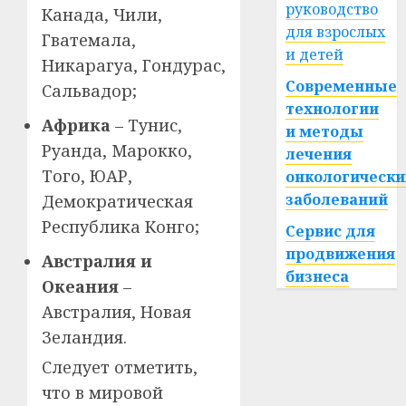
руководство
Канада, Чили,
для взрослых
Гватемала,
и детей
Никарагуа, Гондурас,
Современные
Сальвадор;
технологии
Африка
– Тунис,
и методы
Руанда, Марокко,
лечения
Того, ЮАР,
онкологически
заболеваний
Демократическая
Республика Конго;
Сервис для
продвижения
Австралия и
бизнеса
Океания
–
Австралия, Новая
Зеландия.
Следует отметить,
что в мировой