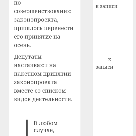
22.07.202
по
день:
к записи
почем
0
совершенствованию
5
Ежегодно 1
профи
законопроекта,
декабря
важне
пришлось перенести
отмечается
сложн
его принятие на
Всемирный
лечен
день борьбы
осень.
21.07.202
со СПИДом
Депутаты
0
Егор
к
настаивают на
записи
пакетном принятии
Сладкое дело
законопроекта
по душе —
пчеловодство
вместе со списком
— много лет
видов деятельности.
назад выбрал
себе житель
д. Бибиревка
В любом
Витебского
случае,
района