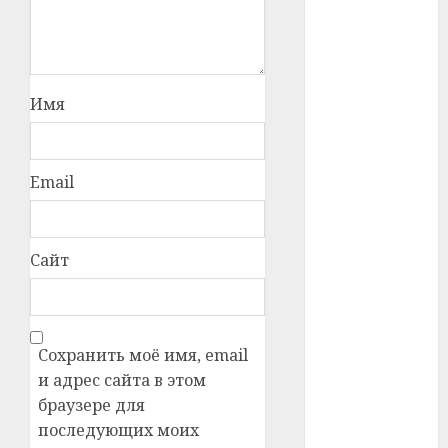
#телефон
#технологии
Имя
#умер
#учёный
Email
#цена
Брест
Сайт
Китай
гибель
Сохранить моё имя, email
и адрес сайта в этом
интерьер
браузере для
медицина
последующих моих