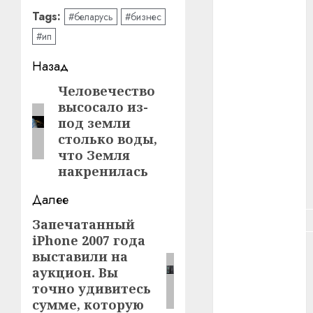
#зарплата
Tags:
#беларусь
#бизнес
#ип
#здоровье
Навигация
Назад
#ип
записи
Человечество
Предыдущая
#кража
высосало из-
запись:
под земли
#кредит
столько воды,
что Земля
#курс_валют
накренилась
#налог
Далее
#недвижимость
Запечатанный
Следующая
iPhone 2007 года
запись:
#новости
выставили на
компаний
аукцион. Вы
точно удивитесь
#пенсия
сумме, которую