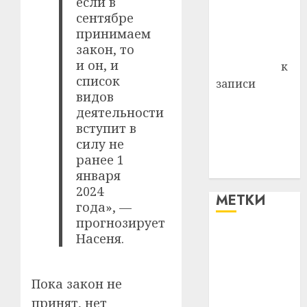
если в
Владимир
сентябре
Комаров
принимаем
закон, то
Антонина
и он, и
Федоровна
к
список
записи
видов
Поможем
деятельности
вместе Насте
вступит в
Питерской
силу не
победить
ранее 1
болезнь
января
2024
МЕТКИ
года», —
прогнозирует
Насеня.
#blizko
#tochka
Пока закон не
#авто
принят, нет