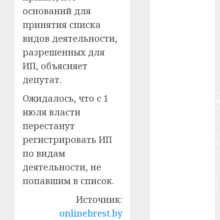
оснований для
#алкоголь
принятия списка
#банк
видов деятельности,
разрешенных для
#беларусь
ИП, объясняет
#бизнес
депутат.
Ожидалось, что с 1
#брестская_обла
июля власти
#германия
перестанут
регистрировать ИП
#дальнобойщик
по видам
#деньга
деятельности, не
попавшим в список.
#долгожитель
Источник:
#животное
onlinebrest.by