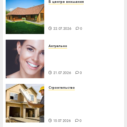
В центре внимания
Витебская область за месяц
потеряла 13 деревень и
хуторов
22.07.2026
0
Актуально
Здоровье зубов каждый
день: почему профилактика
важнее сложного лечения
21.07.2026
0
Строительство
Идеи подарков к
профессиональному
празднику День строителя
для коллег
15.07.2026
0