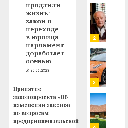
продлили
в
строит
жизнь:
У
центр
Мінску
закон о
искусс
120
переходе
интел
гадоў
в юрлица
таму
2
29.07.202
нарадз
парламент
Ежы
0
доработает
Гедро
Автом
осенью
—
как
пасля
цифро
30.06.2023
абаро
устрой
незал
почем
3
Белару
прогр
Принятие
обеспе
законопроекта «Об
27.07.202
станов
Витебс
изменении законов
важне
0
област
по вопросам
механ
за
месяц
предпринимательской
23.07.202
потер
4