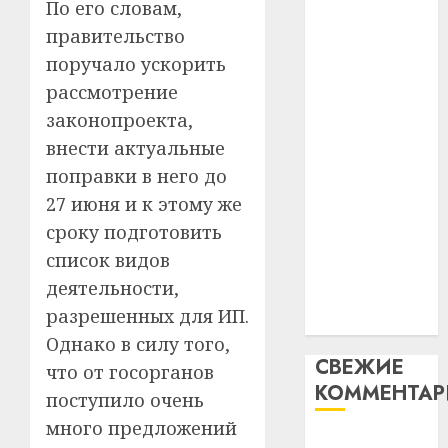
По его словам,
таму
2
абаронца
29.07.202
правительство
нарадз
незалежнасці
Ежы
0
поручало ускорить
Беларусі
Гедро
Автом
рассмотрение
Автомобиль
—
как
законопроекта,
как
пасля
цифро
абаро
внести актуальные
цифровое
устрой
незал
почем
устройство:
3
поправки в него до
Белару
прогр
почему
27 июня и к этому же
обеспе
программное
27.07.202
сроку подготовить
станов
Витебс
обеспечение
важне
0
список видов
област
становится
механ
за
деятельности,
важнее
месяц
разрешенных для ИП.
23.07.202
механики
потер
4
Однако в силу того,
13
0
СВЕЖИЕ
дерев
что от госорганов
КОММЕНТА
и
Здоро
поступило очень
хуторо
зубов
много предложений
кажды
Вывоз мусора