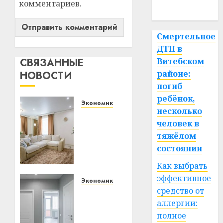
комментариев.
спорт
Смертельное
ДТП в
Витебском
СВЯЗАННЫЕ
районе:
НОВОСТИ
погиб
ребёнок,
Экономика
несколько
Ремонт
человек в
в
тяжёлом
квартире:
состоянии
как
выбрать
Как выбрать
потолок
эффективное
и не
Экономика
средство от
пожалеть
Как
аллергии:
через
выбрать
год
межкомнатные
полное