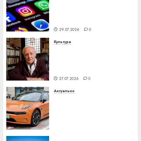
Meta и BlackRock вложат $14
млрд в строительство
центра искусственного
интеллекта
29.07.2026
0
Культура
У Мінску 120 гадоў таму
нарадзіўся Ежы Гедройц —
паслядоўны абаронца
незалежнасці Беларусі
27.07.2026
0
Актуально
Автомобиль как цифровое
устройство: почему
программное обеспечение
становится важнее
механики
23.07.2026
0