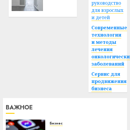
двери:
руководство
стиль
21.06.2026
для взрослых
0
и
и детей
функциональность
в
Современные
одном
технологии
и методы
13.03.2026
лечения
0
онкологически
заболеваний
Сервис для
продвижения
бизнеса
ВАЖНОЕ
Бизнес