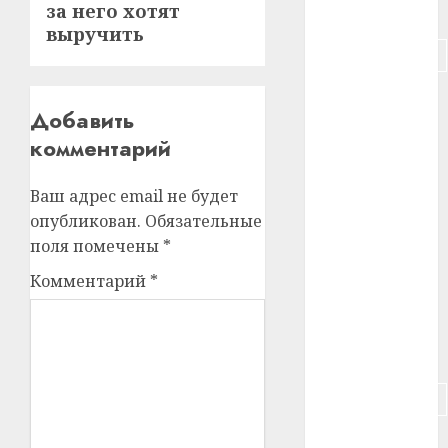
за него хотят
#питание
выручить
#подорожание
#польша
Добавить
#путешествие
комментарий
#работа
Ваш адрес email не будет
опубликован.
Обязательные
#россия
поля помечены
*
#сигарета
Комментарий
*
#собака
#сон
#строительство
#сша