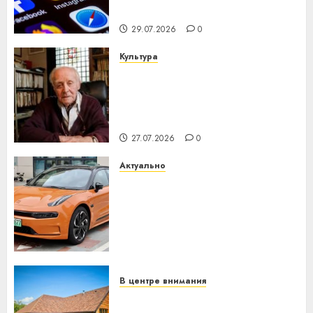
интеллекта
29.07.2026
0
Культура
У Мінску 120 гадоў таму
нарадзіўся Ежы Гедройц —
паслядоўны абаронца
незалежнасці Беларусі
27.07.2026
0
Актуально
Автомобиль как цифровое
устройство: почему
программное обеспечение
становится важнее
механики
23.07.2026
0
В центре внимания
Витебская область за месяц