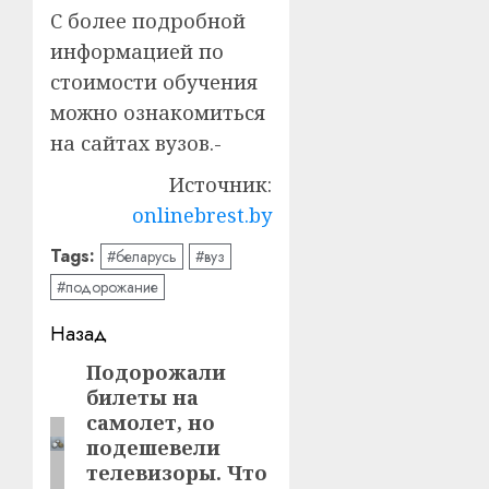
С более подробной
информацией по
стоимости обучения
можно ознакомиться
на сайтах вузов.-
Источник:
onlinebrest.by
Tags:
#беларусь
#вуз
#подорожание
Навигация
Назад
записи
Подорожали
Предыдущая
билеты на
запись:
самолет, но
подешевели
телевизоры. Что