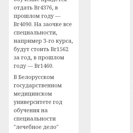
отдать Br4376, в
#здоровье
прошлом году —
#ип
Br4090. На заочке все
специальности,
#кража
например 3-го курса,
#кредит
будут стоить Br1562
за год, в прошлом
#курс_валют
году — Br1460.
#налог
В Белорусском
государственном
#недвижимость
медицинском
#новости
университете год
компаний
обучения на
#пенсия
специальности
"лечебное дело"
#питание