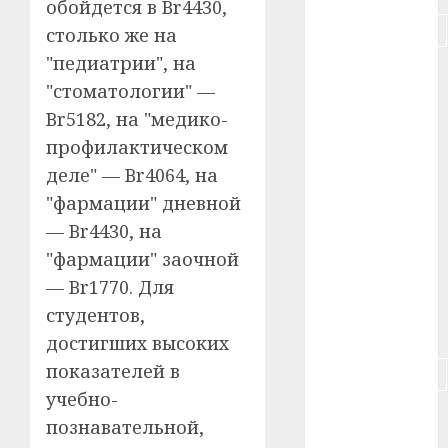
обойдется в Br4430,
#подорожание
столько же на
"педиатрии", на
#польша
"стоматологии" —
#путешествие
Br5182, на "медико-
профилактическом
#работа
деле" — Br4064, на
#россия
"фармации" дневной
— Br4430, на
#сигарета
"фармации" заочной
— Br1770. Для
#собака
студентов,
#сон
достигших высоких
показателей в
#строительство
учебно-
#сша
познавательной,