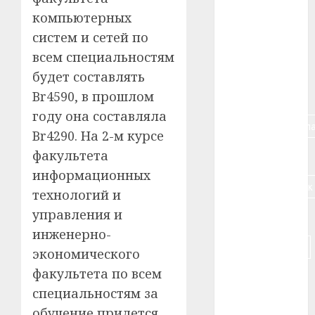
#алкоголь
компьютерных
#банк
систем и сетей по
всем специальностям
#беларусь
будет составлять
#бизнес
Br4590, в прошлом
году она составляла
#брестская_обла
Br4290. На 2-м курсе
факультета
#германия
информационных
#дальнобойщик
технологий и
управления и
#деньга
инженерно-
#долгожитель
экономического
факультета по всем
#животное
специальностям за
#зарплата
обучение придется