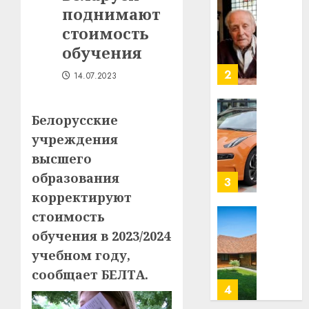
Гедро
поднимают
Автом
—
как
стоимость
пасля
цифро
обучения
абаро
устрой
незал
почем
3
14.07.2023
Белару
прогр
обеспе
27.07.202
станов
Витебс
Белорусские
важне
0
област
учреждения
механ
за
высшего
месяц
23.07.202
образования
потер
4
13
0
корректируют
дерев
стоимость
и
Здоро
обучения в 2023/2024
хуторо
зубов
учебном году,
кажды
22.07.202
день:
сообщает БЕЛТА.
почем
0
5
профи