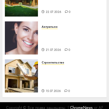
потеряла 13 деревень и
хуторов
22.07.2026
0
Актуально
Здоровье зубов каждый
день: почему профилактика
важнее сложного лечения
21.07.2026
0
Строительство
Идеи подарков к
профессиональному
празднику День строителя
для коллег
15.07.2026
0
Copyright © Все права защищены.
|
ChromeNews
от AF