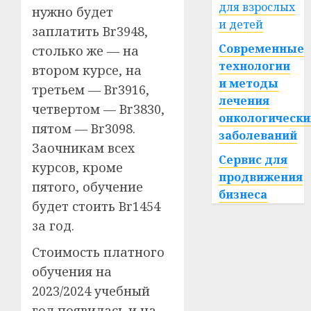
для взрослых
нужно будет
и детей
заплатить Br3948,
Современные
столько же — на
технологии
втором курсе, на
и методы
третьем — Br3916,
лечения
четвертом — Br3830,
онкологически
пятом — Br3098.
заболеваний
Заочникам всех
Сервис для
курсов, кроме
продвижения
пятого, обучение
бизнеса
будет стоить Br1454
за год.
Стоимость платного
обучения на
2023/2024 учебный
год появилась и на