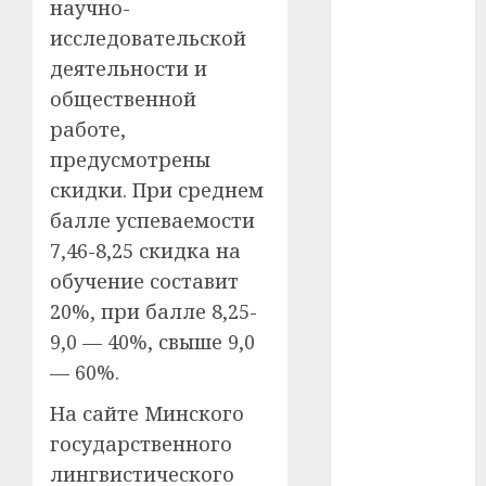
научно-
#телефон
исследовательской
#технологии
деятельности и
общественной
#умер
работе,
#учёный
предусмотрены
скидки. При среднем
#цена
балле успеваемости
Брест
7,46-8,25 скидка на
обучение составит
Китай
20%, при балле 8,25-
гибель
9,0 — 40%, свыше 9,0
— 60%.
интерьер
На сайте Минского
медицина
государственного
лингвистического
спорт