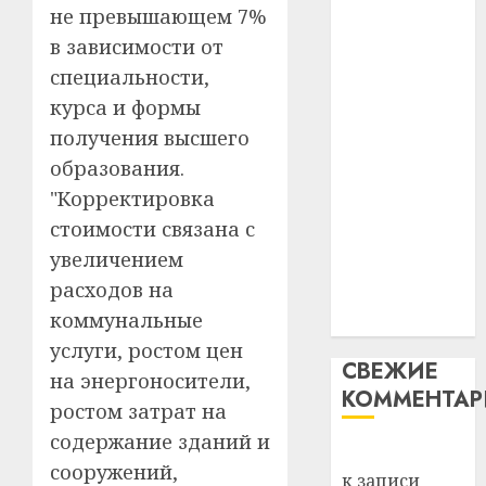
Белару
прогр
не превышающем 7%
незалежнасці
обеспе
в зависимости от
27.07.202
Беларусі
станов
Витебс
специальности,
Автомобиль
важне
0
област
как
курса и формы
механ
за
цифровое
месяц
получения высшего
23.07.202
потер
устройство:
4
образования.
13
0
почему
"Корректировка
дерев
программное
стоимости связана с
и
Здоро
обеспечение
хуторо
зубов
увеличением
становится
кажды
расходов на
22.07.202
важнее
день:
коммунальные
механики
почем
0
5
услуги, ростом цен
профи
СВЕЖИЕ
важне
на энергоносители,
КОММЕНТА
сложн
ростом затрат на
лечен
содержание зданий и
Вывоз мусора
21.07.202
сооружений,
к записи