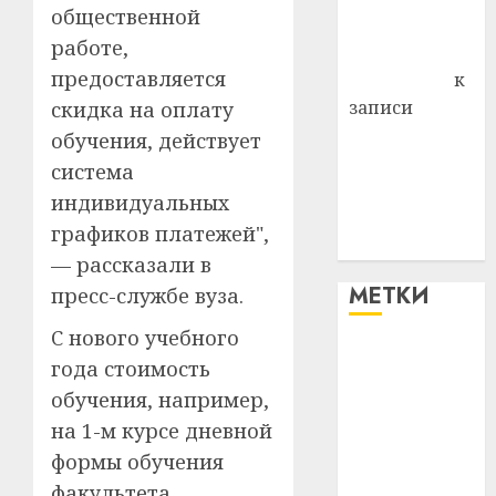
общественной
Комаров
работе,
Антонина
предоставляется
Федоровна
к
записи
скидка на оплату
Поможем
обучения, действует
вместе Насте
система
Питерской
индивидуальных
победить
графиков платежей",
болезнь
— рассказали в
МЕТКИ
пресс-службе вуза.
С нового учебного
#blizko
года стоимость
обучения, например,
#tochka
на 1-м курсе дневной
#авто
формы обучения
факультета