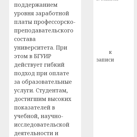
0
поддержанием
Ежегодно 1
уровня заработной
декабря
платы профессорско-
отмечается
Всемирный
преподавательского
день борьбы
состава
со СПИДом
университета. При
Егор
к
этом в БГУИР
записи
действует гибкий
Сладкое дело
подход при оплате
по душе —
за образовательные
пчеловодство
услуги. Студентам,
— много лет
назад выбрал
достигшим высоких
себе житель
показателей в
д. Бибиревка
учебной, научно-
Витебского
исследовательской
района
деятельности и
Владимир