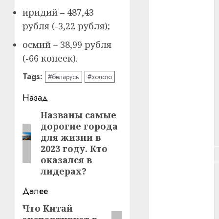
#зарплата
иридий – 487,43
рубля (-3,22 рубля);
#здоровье
осмий – 38,99 рубля
#ип
(-66 копеек).
#кража
Tags:
#беларусь
#золото
#кредит
Навигация
Назад
#курс_валют
записи
Названы самые
Предыдущая
дорогие города
запись:
#налог
для жизни в
2023 году. Кто
#недвижимость
оказался в
лидерах?
#новости
компаний
Далее
#пенсия
Что Китай
Следующая