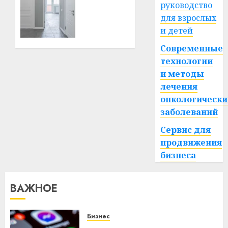
руководство
год
межкомнатные
для взрослых
двери:
и детей
стиль
21.06.2026
0
и
Современные
функциональность
технологии
в
и методы
одном
лечения
онкологически
13.03.2026
0
заболеваний
Сервис для
продвижения
бизнеса
ВАЖНОЕ
Бизнес