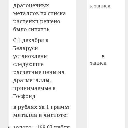
22.07.202
день:
драгоценных
к записи
почем
0
5
металлов из списка
Ежегодно 1
профи
декабря
расценки решено
важне
отмечается
сложн
было снизить.
Всемирный
лечен
С 1 декабря в
день борьбы
21.07.202
Беларуси
со СПИДом
0
установлены
Егор
к
записи
следующие
Сладкое дело
расчетные цены на
по душе —
драгметаллы,
пчеловодство
принимаемые в
— много лет
Госфонд:
назад выбрал
себе житель
в рублях за 1 грамм
д. Бибиревка
металла в чистоте:
Витебского
золото – 198,67 рубля
района