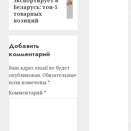
экспортирует в
запись:
#питание
Беларусь: топ-5
товарных
#подорожание
позиций
#польша
#путешествие
Добавить
комментарий
#работа
#россия
Ваш адрес email не будет
опубликован.
Обязательные
#сигарета
поля помечены
*
#собака
Комментарий
*
#сон
#строительство
#сша