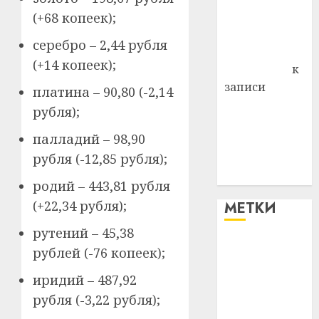
Владимир
(+68 копеек);
Комаров
серебро – 2,44 рубля
Антонина
(+14 копеек);
Федоровна
к
записи
платина – 90,80 (-2,14
Поможем
рубля);
вместе Насте
палладий – 98,90
Питерской
рубля (-12,85 рубля);
победить
болезнь
родий – 443,81 рубля
(+22,34 рубля);
МЕТКИ
рутений – 45,38
#blizko
рублей (-76 копеек);
иридий – 487,92
#tochka
рубля (-3,22 рубля);
#авто