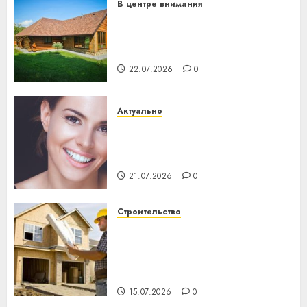
В центре внимания
Витебская область за месяц
потеряла 13 деревень и
хуторов
22.07.2026
0
Актуально
Здоровье зубов каждый
день: почему профилактика
важнее сложного лечения
21.07.2026
0
Строительство
Идеи подарков к
профессиональному
празднику День строителя
для коллег
15.07.2026
0