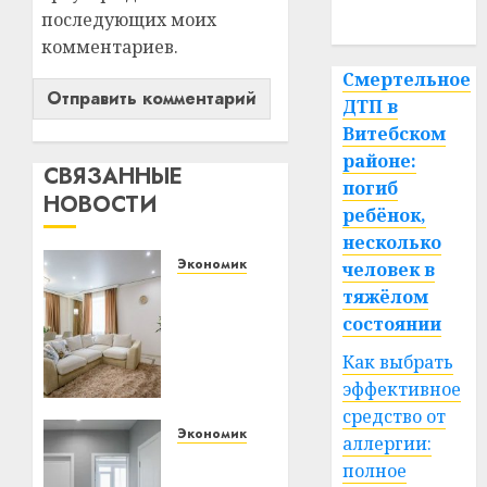
последующих моих
спорт
комментариев.
Смертельное
ДТП в
Витебском
районе:
СВЯЗАННЫЕ
погиб
НОВОСТИ
ребёнок,
несколько
Экономика
человек в
Ремонт
тяжёлом
в
состоянии
квартире:
Как выбрать
как
выбрать
эффективное
потолок
средство от
и не
Экономика
аллергии:
пожалеть
Как
полное
через
выбрать