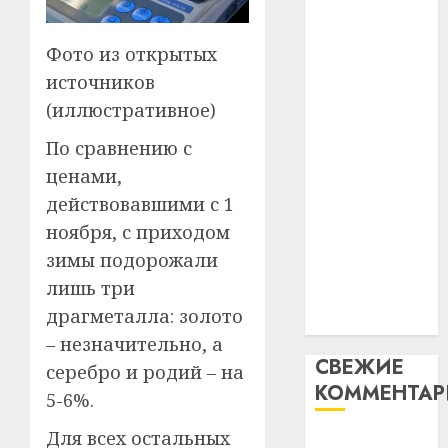
таму
2
абаронца
29.07.202
нарадз
незалежнасці
Фото из открытых
Ежы
0
Беларусі
Гедро
источников
Автом
Автомобиль
—
как
(иллюстративное)
как
пасля
цифро
абаро
По сравнению с
цифровое
устрой
незал
почем
устройство:
3
ценами,
Белару
прогр
почему
действовавшими с 1
обеспе
программное
27.07.202
ноября, с приходом
станов
Витебс
обеспечение
важне
0
зимы подорожали
област
становится
механ
за
лишь три
важнее
месяц
драгметалла: золото
23.07.202
механики
потер
4
– незначительно, а
13
0
СВЕЖИЕ
дерев
серебро и родий – на
КОММЕНТА
и
Здоро
5-6%.
хуторо
зубов
Для всех остальных
кажды
Вывоз мусора