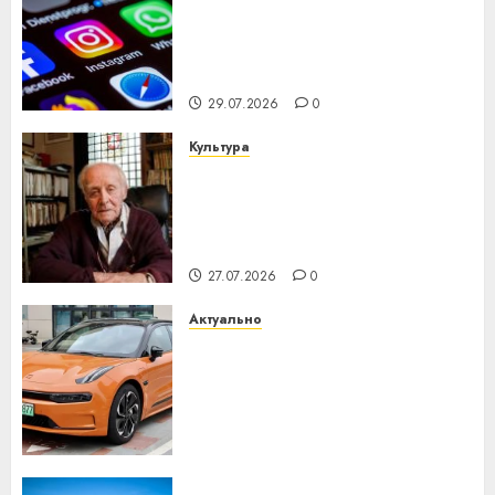
Meta и BlackRock вложат $14
млрд в строительство
центра искусственного
интеллекта
29.07.2026
0
Культура
У Мінску 120 гадоў таму
нарадзіўся Ежы Гедройц —
паслядоўны абаронца
незалежнасці Беларусі
27.07.2026
0
Актуально
Автомобиль как цифровое
устройство: почему
программное обеспечение
становится важнее
механики
23.07.2026
0