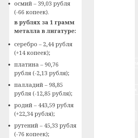
осмий – 39,03 рубля
#алкоголь
(-66 копеек).
в рублях за 1 грамм
#банк
металла в лигатуре:
#беларусь
серебро – 2,44 рубля
#бизнес
(+14 копеек);
#брестская_обла
платина – 90,76
рубля (-2,13 рубля);
#германия
палладий – 98,85
#дальнобойщик
рубля (-12,85 рубля);
#деньга
родий – 443,59 рубля
(+22,34 рубля);
#долгожитель
рутений – 45,33 рубля
#животное
(-76 копеек);