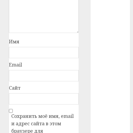
#телефон
#технологии
#умер
Имя
#учёный
#цена
Email
Брест
Китай
Сайт
гибель
интерьер
Сохранить моё имя, email
и адрес сайта в этом
медицина
браузере для