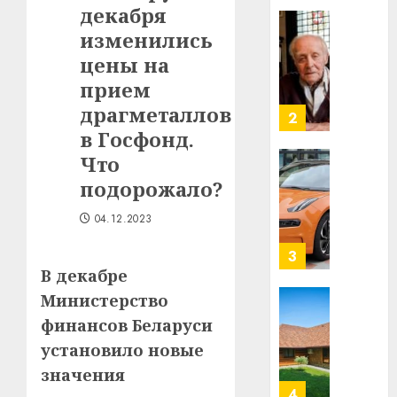
декабря
в
строит
изменились
У
центр
Мінску
цены на
искусс
120
прием
интел
гадоў
драгметаллов
таму
2
29.07.202
нарадз
в Госфонд.
Ежы
0
Что
Гедро
Автом
подорожало?
—
как
пасля
цифро
04.12.2023
абаро
устрой
незал
почем
3
Белару
прогр
В декабре
обеспе
Министерство
27.07.202
станов
Витебс
финансов Беларуси
важне
0
област
установило новые
механ
за
месяц
значения
23.07.202
потер
4