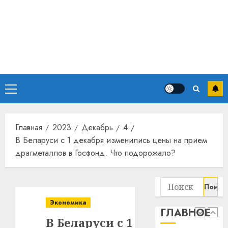
станов
Витебс
важне
област
механ
за
месяц
23.07.202
потер
4
13
0
дерев
и
Основное
Здоро
хуторо
зубов
меню
кажды
22.07.202
день:
Главная
2023
Декабрь
4
почем
0
5
В Беларуси с 1 декабря изменились цены на прием
профи
драгметаллов в Госфонд. Что подорожало?
важне
сложн
Meta
лечен
и
Найти:
BlackR
21.07.202
вложа
Экономика
ГЛАВНОЕ
$14
0
1
В Беларуси с 1
млрд