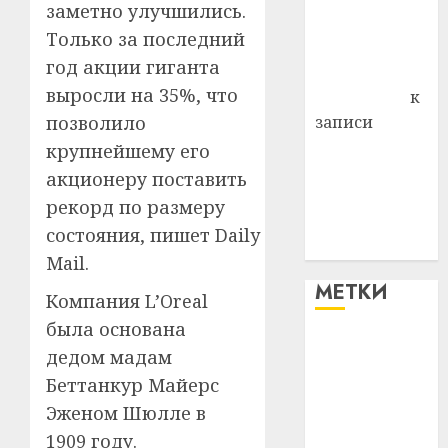
заметно улучшились.
Владимир
Только за последний
Комаров
год акции гиганта
Антонина
выросли на 35%, что
Федоровна
к
записи
позволило
Поможем
крупнейшему его
вместе Насте
акционеру поставить
Питерской
рекорд по размеру
победить
состояния, пишет Daily
болезнь
Mail.
МЕТКИ
Компания L’Oreal
была основана
#blizko
дедом мадам
Беттанкур Майерс
#tochka
Эженом Шюлле в
#авто
1909 году.