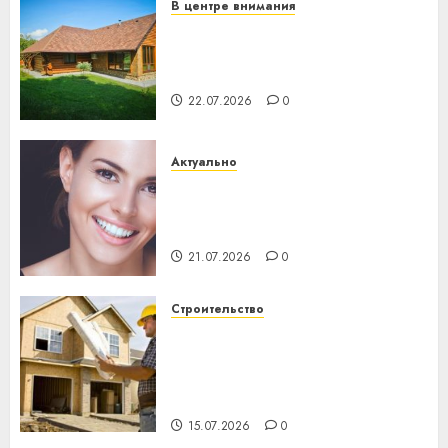
В центре внимания
Витебская область за месяц
потеряла 13 деревень и
хуторов
22.07.2026
0
Актуально
Здоровье зубов каждый
день: почему профилактика
важнее сложного лечения
21.07.2026
0
Строительство
Идеи подарков к
профессиональному
празднику День строителя
для коллег
15.07.2026
0