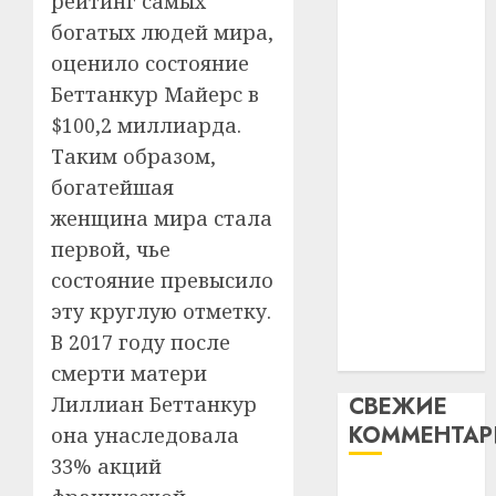
рейтинг самых
таму
2
абаронца
29.07.202
богатых людей мира,
нарадз
незалежнасці
оценило состояние
Ежы
0
Беларусі
Гедро
Автом
Беттанкур Майерс в
Автомобиль
—
как
$100,2 миллиарда.
как
пасля
цифро
Таким образом,
абаро
цифровое
устрой
незал
богатейшая
почем
устройство:
3
Белару
прогр
женщина мира стала
почему
обеспе
программное
первой, чье
27.07.202
станов
Витебс
обеспечение
состояние превысило
важне
0
област
становится
механ
эту круглую отметку.
за
важнее
месяц
В 2017 году после
23.07.202
механики
потер
4
смерти матери
13
0
СВЕЖИЕ
Лиллиан Беттанкур
дерев
КОММЕНТА
и
она унаследовала
Здоро
хуторо
зубов
33% акций
кажды
Вывоз мусора