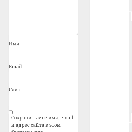
#питание
#подорожание
#польша
#путешествие
Имя
#работа
Email
#россия
#сигарета
Сайт
#собака
#сон
#строительство
Сохранить моё имя, email
и адрес сайта в этом
#сша