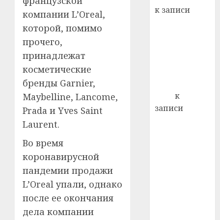
французской
22.07.202
день:
к записи
компании L’Oreal,
почем
0
5
Ежегодно 1
профи
которой, помимо
декабря
важне
прочего,
отмечается
сложн
принадлежат
Всемирный
лечен
косметические
день борьбы
21.07.202
бренды Garnier,
со СПИДом
0
Егор
к
Maybelline, Lancome,
записи
Prada и Yves Saint
Сладкое дело
Laurent.
по душе —
Во время
пчеловодство
коронавирусной
— много лет
назад выбрал
пандемии продажи
себе житель
L’Oreal упали, однако
д. Бибиревка
после ее окончания
Витебского
дела компании
района