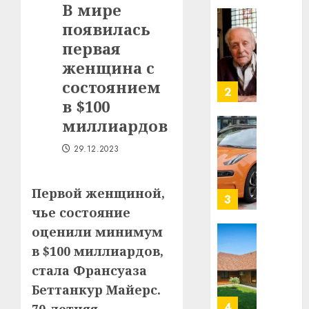
В мире
в
появилась
строит
У
центр
Мінску
первая
искусс
120
женщина с
интел
гадоў
состоянием
таму
2
29.07.202
в $100
нарадз
Ежы
0
миллиардов
Гедро
Автом
—
29.12.2023
как
пасля
цифро
абаро
устрой
Первой женщиной,
незал
почем
3
Белару
чье состояние
прогр
обеспе
оценили минимум
27.07.202
станов
Витебс
в $100 миллиардов,
важне
0
област
стала Франсуаза
механ
за
Беттанкур Майерс.
месяц
23.07.202
потер
4