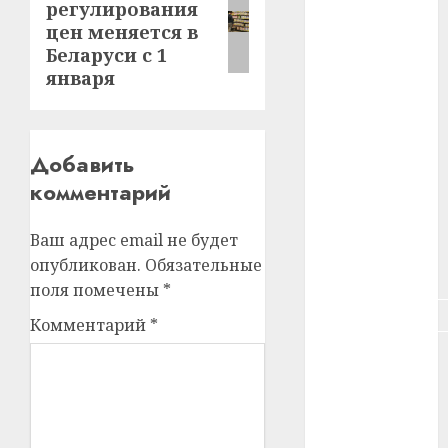
регулирования
#зарплата
запись:
цен меняется в
Беларуси с 1
#здоровье
января
#ип
#кража
Добавить
#кредит
комментарий
#курс_валют
Ваш адрес email не будет
опубликован.
Обязательные
#налог
поля помечены
*
#недвижимость
Комментарий
*
#новости
компаний
#пенсия