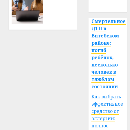
0
электротранспорт
спорт
становится
альтернативой
автомобилю
Смертельное
для
ДТП в
ежедневных
Витебском
поездок
районе:
погиб
23.06.2026
ребёнок,
0
несколько
человек в
тяжёлом
состоянии
Как выбрать
эффективное
средство от
аллергии:
полное