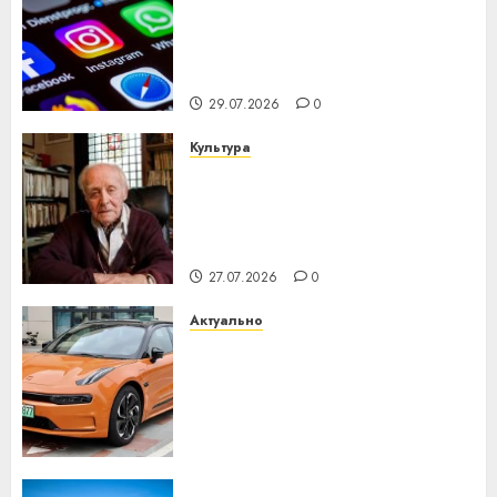
Meta и BlackRock вложат $14
млрд в строительство
центра искусственного
интеллекта
29.07.2026
0
Культура
У Мінску 120 гадоў таму
нарадзіўся Ежы Гедройц —
паслядоўны абаронца
незалежнасці Беларусі
27.07.2026
0
Актуально
Автомобиль как цифровое
устройство: почему
программное обеспечение
становится важнее
механики
23.07.2026
0