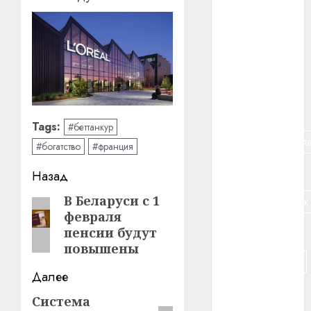
#алкоголь
#банк
#беларусь
#бизнес
Tags:
#беттанкур
#брестская_обла
#богатство
#франция
#германия
Навигация
Назад
записи
В Беларуси с 1
Предыдущая
#дальнобойщик
февраля
запись:
#деньга
пенсии будут
повышены
#долгожитель
Далее
#животное
Система
Следующая