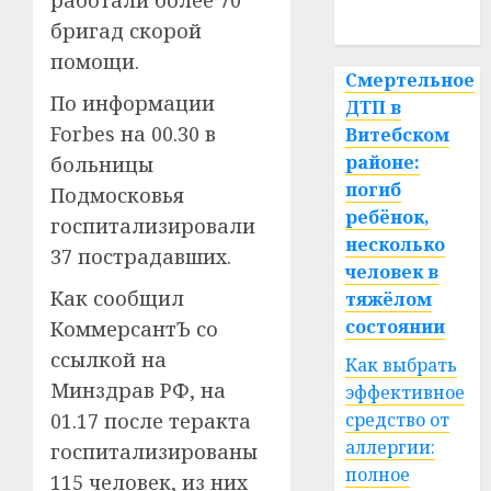
работали более 70
спорт
бригад скорой
помощи.
Смертельное
По информации
ДТП в
Forbes на 00.30 в
Витебском
районе:
больницы
погиб
Подмосковья
ребёнок,
госпитализировали
несколько
37 пострадавших.
человек в
Как сообщил
тяжёлом
состоянии
КоммерсантЪ со
ссылкой на
Как выбрать
Минздрав РФ, на
эффективное
средство от
01.17 после теракта
аллергии:
госпитализированы
полное
115 человек, из них