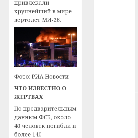
привлекали
#зарплата
крупнейший в мире
#здоровье
вертолет МИ-26.
#ип
#кража
#кредит
#курс_валют
Фото: РИА Новости
#налог
ЧТО ИЗВЕСТНО О
ЖЕРТВАХ
#недвижимость
По предварительным
#новости
компаний
данным ФСБ, около
40 человек погибли и
#пенсия
более 140