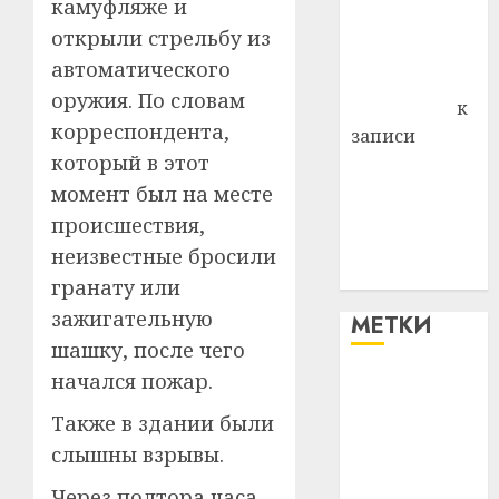
камуфляже и
Владимир
открыли стрельбу из
Комаров
автоматического
Антонина
оружия. По словам
Федоровна
к
корреспондента,
записи
который в этот
Поможем
вместе Насте
момент был на месте
Питерской
происшествия,
победить
неизвестные бросили
болезнь
гранату или
зажигательную
МЕТКИ
шашку, после чего
начался пожар.
#blizko
Также в здании были
#tochka
слышны взрывы.
#авто
Через полтора часа