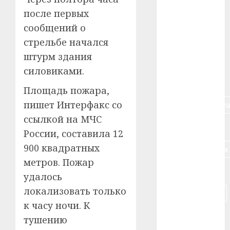
после первых
#алкоголь
сообщений о
#банк
стрельбе начался
штурм здания
#беларусь
силовиками.
#бизнес
Площадь пожара,
пишет Интерфакс со
#брестская_обла
ссылкой на МЧС
#германия
России, составила 12
900 квадратных
#дальнобойщик
метров. Пожар
#деньга
удалось
локализовать только
#долгожитель
к часу ночи. К
#животное
тушению