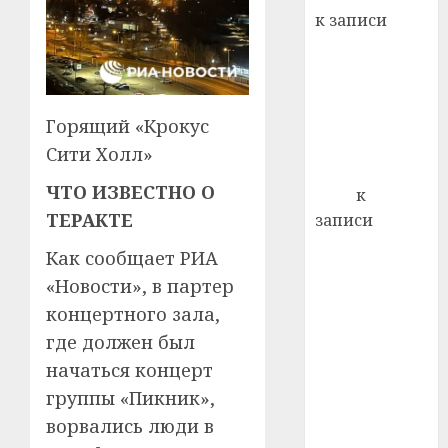
к записи
21.07.202
Ежегодно 1
0
декабря
отмечается
Всемирный
Горящий «Крокус
день борьбы
Сити Холл»
со СПИДом
ЧТО ИЗВЕСТНО О
Егор
к
ТЕРАКТЕ
записи
Сладкое дело
Как сообщает РИА
по душе —
«Новости», в партер
пчеловодство
концертного зала,
— много лет
где должен был
назад выбрал
начаться концерт
себе житель
д. Бибиревка
группы «Пикник»,
Витебского
ворвались люди в
района