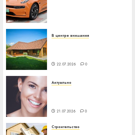
программное обеспечение
становится важнее
механики
23.07.2026
0
В центре внимания
Витебская область за месяц
потеряла 13 деревень и
хуторов
22.07.2026
0
Актуально
Здоровье зубов каждый
день: почему профилактика
важнее сложного лечения
21.07.2026
0
Строительство
Идеи подарков к