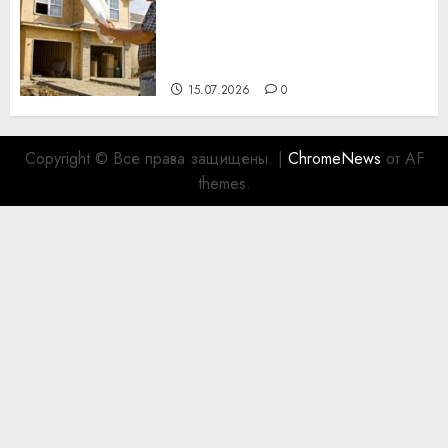
профессиональному
празднику День строителя
для коллег
15.07.2026
0
Copyright © Все права защищены.
|
ChromeNews
от AF
themes.