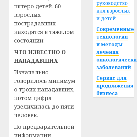
руководство
пятеро детей. 60
для взрослых
взрослых
и детей
пострадавших
Современные
находятся в тяжелом
технологии
состоянии.
и методы
ЧТО ИЗВЕСТНО О
лечения
онкологически
НАПАДАВШИХ
заболеваний
Изначально
Сервис для
говорилось минимум
продвижения
о троих нападавших,
бизнеса
потом цифра
увеличилась до пяти
человек.
По предварительной
информации,