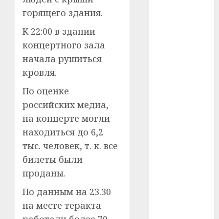
горящего здания.
#телефон
К 22:00 в здании
#технологии
концертного зала
начала рушиться
#умер
кровля.
#учёный
По оценке
#цена
российских медиа,
на концерте могли
Брест
находиться до 6,2
Китай
тыс. человек, т. к. все
билеты были
гибель
проданы.
интерьер
По данным на 23.30
на месте теракта
медицина