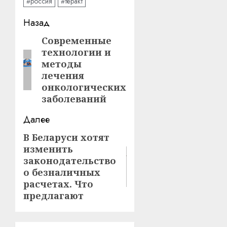
#россия
#теракт
Навигация
Назад
записи
Современные
Предыдущая
технологии и
запись:
методы
лечения
онкологических
заболеваний
Далее
В Беларуси хотят
Следующая
изменить
запись:
законодательство
о безналичных
расчетах. Что
предлагают