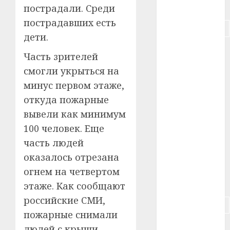
#питание
пострадали. Среди
пострадавших есть
#подорожание
дети.
#польша
Часть зрителей
смогли укрыться на
#путешествие
минус первом этаже,
#работа
откуда пожарные
вывели как минимум
#россия
100 человек. Еще
#сигарета
часть людей
оказалось отрезана
#собака
огнем на четвертом
#сон
этаже. Как сообщают
российские СМИ,
#строительство
пожарные снимали
#сша
людей с крыши