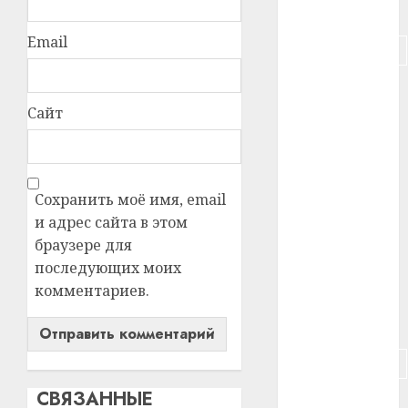
#питание
Email
#подорожание
#польша
Сайт
#путешествие
#работа
Сохранить моё имя, email
#россия
и адрес сайта в этом
браузере для
#сигарета
последующих моих
#собака
комментариев.
#сон
#строительство
СВЯЗАННЫЕ
#сша