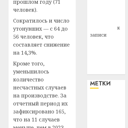
прошлом году (71
Владимир
человек).
Комаров
Сократилось и число
Антонина
Федоровна
к
утонувших — с 64 до
записи
56 человек, что
Поможем
составляет снижение
вместе Насте
на 14,3%.
Питерской
Кроме того,
победить
болезнь
уменьшилось
количество
МЕТКИ
несчастных случаев
на производстве. За
#blizko
отчетный период их
зафиксировано 165,
#tochka
что на 11 случаев
#авто
меньше, чем в 2023