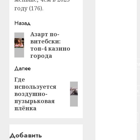
году (176).
#алкоголь
Навигация
Назад
#банк
записи
Азарт по-
Предыдущая
#беларусь
витебски:
запись:
топ-4 казино
#бизнес
города
#брестская_обла
Далее
#германия
Где
Следующая
используется
запись:
#дальнобойщик
воздушно-
пузырьковая
#деньга
плёнка
#долгожитель
#животное
Добавить