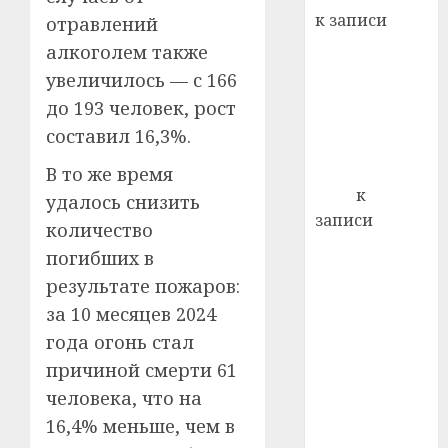
22.07.202
день:
к записи
отравлений
почем
0
5
Ежегодно 1
алкоголем также
профи
декабря
важне
увеличилось — с 166
отмечается
сложн
до 193 человек, рост
Всемирный
лечен
составил 16,3%.
день борьбы
21.07.202
со СПИДом
В то же время
0
Егор
к
удалось снизить
записи
количество
Сладкое дело
погибших в
по душе —
результате пожаров:
пчеловодство
за 10 месяцев 2024
— много лет
года огонь стал
назад выбрал
причиной смерти 61
себе житель
д. Бибиревка
человека, что на
Витебского
16,4% меньше, чем в
района