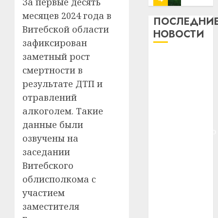
За первые десять
13
0
месяцев 2024 года в
дерев
ПОСЛЕДНИ
и
Витебской области
Здоро
НОВОСТИ
хуторо
зубов
зафиксирован
кажды
заметный рост
22.07.202
Meta и
день:
смертности в
BlackRock
почем
0
5
вложат $14
профи
результате ДТП и
важне
млрд в
отравлений
сложн
Meta
строительство
алкоголем. Такие
лечен
и
центра
данные были
BlackR
искусственного
21.07.202
вложа
озвучены на
интеллекта
$14
0
1
заседании
У Мінску 120
млрд
Витебского
гадоў таму
в
облисполкома с
нарадзіўся
строит
У
центр
Ежы Гедройц
Мінску
участием
искусс
120
—
заместителя
интел
гадоў
паслядоўны