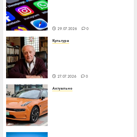
Meta и BlackRock вложат $14
млрд в строительство
центра искусственного
интеллекта
29.07.2026
0
Культура
У Мінску 120 гадоў таму
нарадзіўся Ежы Гедройц —
паслядоўны абаронца
незалежнасці Беларусі
27.07.2026
0
Актуально
Автомобиль как цифровое
устройство: почему
программное обеспечение
становится важнее
механики
23.07.2026
0