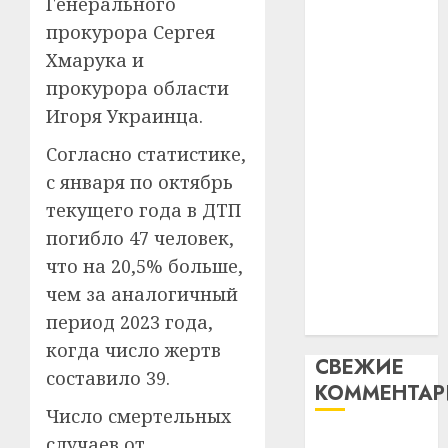
Генерального
таму
2
абаронца
29.07.202
прокурора Сергея
нарадз
незалежнасці
Ежы
0
Хмарука и
Беларусі
Гедро
Автом
прокурора области
Автомобиль
—
как
Игоря Украинца.
как
пасля
цифро
абаро
цифровое
устрой
Согласно статистике,
незал
почем
устройство:
3
с января по октябрь
Белару
прогр
почему
текущего года в ДТП
обеспе
программное
27.07.202
станов
Витебс
погибло 47 человек,
обеспечение
важне
0
област
что на 20,5% больше,
становится
механ
за
чем за аналогичный
важнее
месяц
23.07.202
период 2023 года,
механики
потер
4
13
0
когда число жертв
СВЕЖИЕ
дерев
составило 39.
КОММЕНТА
и
Здоро
хуторо
зубов
Число смертельных
кажды
Вывоз мусора
случаев от