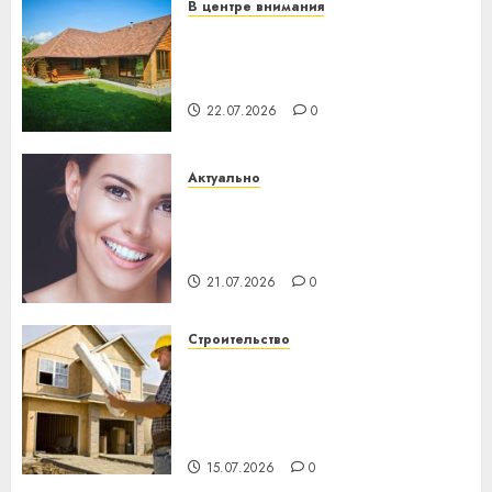
В центре внимания
Витебская область за месяц
потеряла 13 деревень и
хуторов
22.07.2026
0
Актуально
Здоровье зубов каждый
день: почему профилактика
важнее сложного лечения
21.07.2026
0
Строительство
Идеи подарков к
профессиональному
празднику День строителя
для коллег
15.07.2026
0