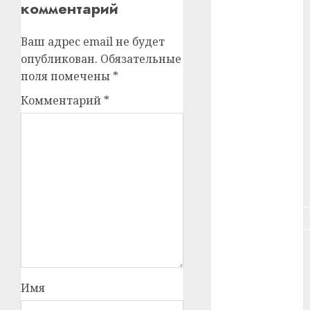
комментарий
#зарплата
#здоровье
Ваш адрес email не будет
опубликован.
Обязательные
#ип
поля помечены
*
#кража
Комментарий
*
#кредит
#курс_валют
#налог
#недвижимость
#новости
компаний
Имя
#пенсия