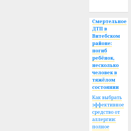
+39°C
спорт
27.06.2026
0
Смертельное
ДТП в
Витебском
районе:
погиб
ребёнок,
несколько
человек в
тяжёлом
состоянии
Как выбрать
эффективное
средство от
аллергии:
полное