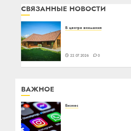
СВЯЗАННЫЕ НОВОСТИ
В центре внимания
Витебская область за
месяц потеряла 13
деревень и хуторов
22.07.2026
0
ВАЖНОЕ
Бизнес
Meta и BlackRock вложат
$14 млрд в строительств
центра искусственного