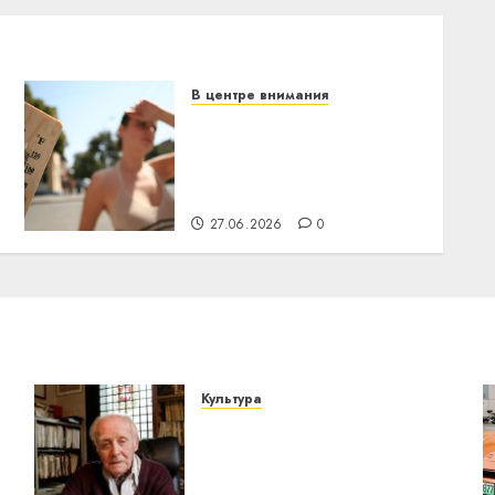
В центре внимания
В Беларуси объявили
красный уровень
опасности: температура
поднимется до +39°C
27.06.2026
0
Культура
У Мінску 120 гадоў таму
о
нарадзіўся Ежы Гедройц
— паслядоўны абаронца