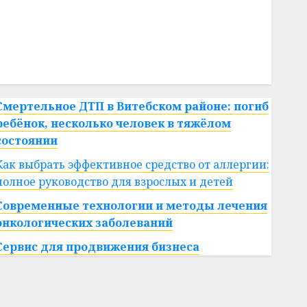
#сша
#телефон
#технологии
#умер
#учёный
#цена
Брест
Китай
гибель
интерьер
медицина
спорт
Смертельное ДТП в Витебском районе: погиб
ребёнок, несколько человек в тяжёлом
состоянии
Как выбрать эффективное средство от аллергии:
полное руководство для взрослых и детей
Современные технологии и методы лечения
онкологических заболеваний
Сервис для продвижения бизнеса