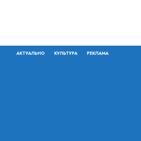
Перейти
к
содержимому
АКТУАЛЬНО
КУЛЬТУРА
РЕКЛАМА