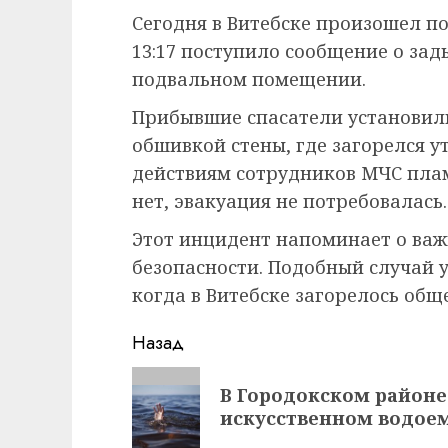
Сегодня в Витебске произошел по
13:17 поступило сообщение о за
подвальном помещении.
Прибывшие спасатели установили
обшивкой стены, где загорелся 
действиям сотрудников МЧС пла
нет, эвакуация не потребовалась.
Этот инцидент напоминает о ва
безопасности. Подобный случай у
когда в Витебске загорелось общ
Навигация
Назад
записи
Предыдущая
В Городокском районе
запись:
искусственном водое