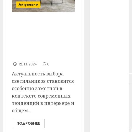
#здоровье
Актуально
#ип
Светильники:
#кража
элегантность,
энергоэффективность и
#кредит
современные
технологии для вашего
#курс_валют
интерьера
12.11.2024
0
#налог
Актуальность выбора
#недвижимость
светильников становится
особенно заметной в
#новости
компаний
контексте современных
тенденций в интерьере и
#пенсия
общем...
#питание
ПОДРОБНЕЕ