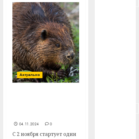
#подорожание
#польша
#путешествие
#работа
#россия
#сигарета
Актуально
#собака
#сон
Охота на пушных
зверей в Беларуси:
#строительство
правила, советы и
подготовка
#сша
04.11.2024
0
С 2 ноября стартует один
#телефон