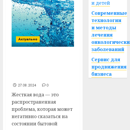
и детей
Современные
технологии
и методы
лечения
Актуально
онкологически
заболеваний
Системы умягчения
Сервис для
воды: Почему они
продвижения
необходимы и как
бизнеса
работают
27.08.2024
0
Жесткая вода — это
распространенная
проблема, которая может
негативно сказаться на
состоянии бытовой