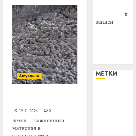
Антонина
Федоровна
к
записи
Поможем
вместе Насте
Питерской
победить
болезнь
МЕТКИ
Актуально
#blizko
Оборудование для
производства бетона
#tochka
19.11.2024
0
#авто
Бетон — важнейший
материал в
#алкоголь
строительстве,