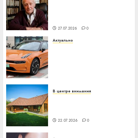
У Мінску 120 гадоў таму
нарадзіўся Ежы Гедройц —
паслядоўны абаронца
незалежнасці Беларусі
27.07.2026
0
Актуально
Автомобиль как цифровое
устройство: почему
программное обеспечение
становится важнее
механики
23.07.2026
0
В центре внимания
Витебская область за месяц
потеряла 13 деревень и
хуторов
22.07.2026
0