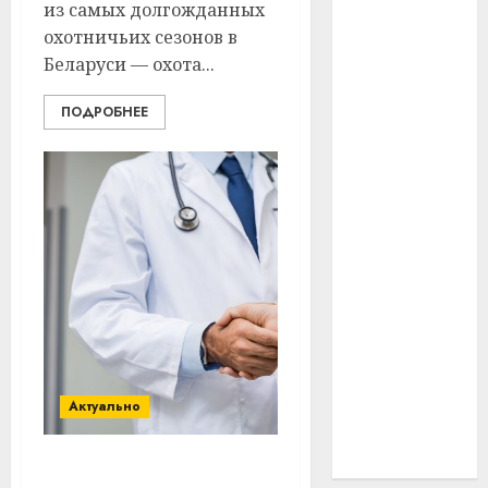
из самых долгожданных
#технологии
охотничьих сезонов в
Беларуси — охота...
#умер
ПОДРОБНЕЕ
#учёный
#цена
Брест
Китай
гибель
интерьер
медицина
Актуально
спорт
Преимущества лечения