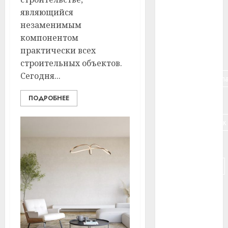
являющийся
#банк
незаменимым
#беларусь
компонентом
практически всех
#бизнес
строительных объектов.
Сегодня...
#брестская_обла
ПОДРОБНЕЕ
#германия
#дальнобойщик
#деньга
#долгожитель
#животное
#зарплата