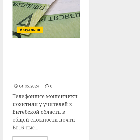
Актуально
Около Br16 тыс.
похитили телефонные
мошенники у четырех
учителей из Витебской
области
04.05.2024
0
Телефонные мошенники
похитили у учителей в
Витебской области в
общей сложности почти
Br16 тыс....