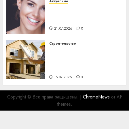
Актуально
Здоровье зубов каждый
день: почему профилактика
важнее сложного лечения
21.07.2026
0
Строительство
Идеи подарков к
профессиональному
празднику День строителя
для коллег
15.07.2026
0
Copyright © Все права защищены.
|
ChromeNews
от AF
themes.