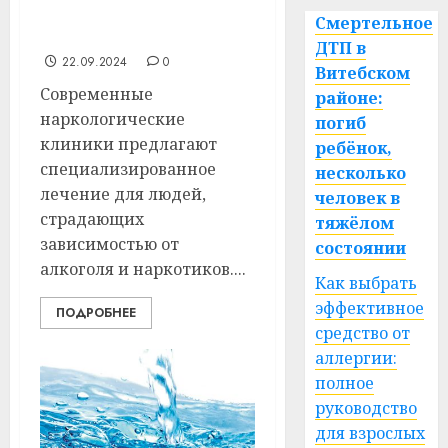
в наркологической
Смертельное
клинике
ДТП в
22.09.2024
0
Витебском
Современные
районе:
наркологические
погиб
клиники предлагают
ребёнок,
специализированное
несколько
лечение для людей,
человек в
страдающих
тяжёлом
зависимостью от
состоянии
алкоголя и наркотиков....
Как выбрать
эффективное
ПОДРОБНЕЕ
средство от
аллергии:
полное
руководство
для взрослых