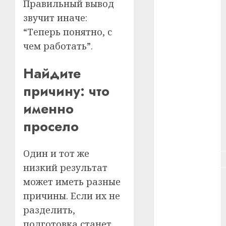
Правильный вывод
#зарплата
звучит иначе:
#здоровье
“Теперь понятно, с
чем работать”.
#ип
Найдите
#кража
причину: что
#кредит
именно
#курс_валют
просело
#налог
Один и тот же
#недвижимость
низкий результат
#новости
может иметь разные
компаний
причины. Если их не
разделить,
#пенсия
подготовка станет