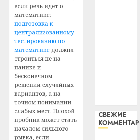
незал
почем
3
если речь идет о
абаронца
Белару
прогр
математике:
незалежнасці
обеспе
27.07.202
Беларусі
подготовка к
станов
Витебс
Автомобиль
важне
централизованному
0
област
как
механ
за
тестированию по
цифровое
месяц
математике
должна
23.07.202
потер
устройство:
4
строиться не на
13
0
почему
дерев
панике и
программное
и
Здоро
бесконечном
обеспечение
хуторо
зубов
решении случайных
становится
кажды
22.07.202
важнее
вариантов, а на
день:
механики
почем
точном понимании
0
5
профи
слабых мест. Плохой
СВЕЖИЕ
важне
пробник может стать
КОММЕНТА
сложн
началом сильного
лечен
рывка, если
Вывоз мусора