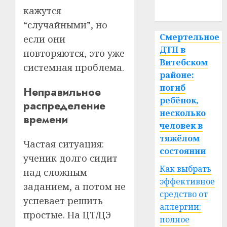
спорт
кажутся
“случайными”, но
Смертельное
если они
ДТП в
повторяются, это уже
Витебском
системная проблема.
районе:
погиб
Неправильное
ребёнок,
распределение
несколько
времени
человек в
тяжёлом
Частая ситуация:
состоянии
ученик долго сидит
Как выбрать
над сложным
эффективное
заданием, а потом не
средство от
успевает решить
аллергии:
простые. На ЦТ/ЦЭ
полное