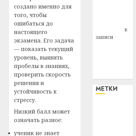
создано именно для
Владимир
Комаров
того, чтобы
Антонина
ошибаться до
Федоровна
к
настоящего
записи
экзамена. Его задача
Поможем
— показать текущий
вместе Насте
уровень, выявить
Питерской
пробелы в знаниях,
победить
проверить скорость
болезнь
решения и
МЕТКИ
устойчивость к
стрессу.
#blizko
Низкий балл может
#tochka
означать разное:
#авто
ученик не знает