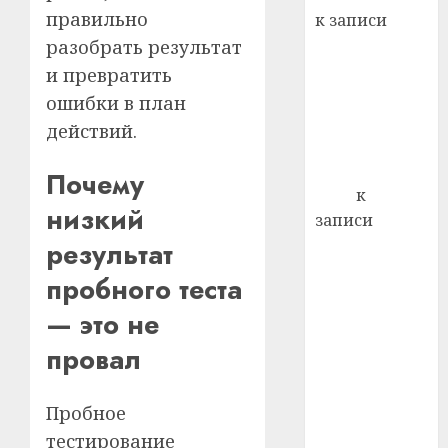
21.07.202
правильно
к записи
0
Ежегодно 1
разобрать результат
декабря
и превратить
отмечается
ошибки в план
Всемирный
действий.
день борьбы
со СПИДом
Почему
Егор
к
низкий
записи
Сладкое дело
результат
по душе —
пробного теста
пчеловодство
— это не
— много лет
назад выбрал
провал
себе житель
д. Бибиревка
Пробное
Витебского
тестирование
района