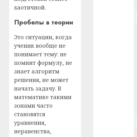
#питание
хаотичной.
#подорожание
Пробелы в теории
#польша
Это ситуации, когда
#путешествие
ученик вообще не
понимает тему: не
#работа
помнит формулу, не
#россия
знает алгоритм
решения, не может
#сигарета
начать задачу. В
#собака
математике такими
зонами часто
#сон
становятся
#строительство
уравнения,
неравенства,
#сша