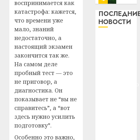
воспринимается как
профи
катастрофа: кажется,
важне
ПОСЛЕДНИ
сложн
Meta
что времени уже
НОВОСТИ
лечен
и
мало, знаний
BlackR
21.07.202
недостаточно, а
Meta и
вложа
BlackRock
настоящий экзамен
$14
0
1
вложат $14
млрд
закончится так же.
в
млрд в
На самом деле
строит
У
строительство
пробный тест — это
центр
Мінску
центра
искусс
не приговор, а
120
искусственного
интел
гадоў
диагностика. Он
интеллекта
таму
2
показывает не “вы не
29.07.202
У Мінску 120
нарадз
справитесь”, а “вот
гадоў таму
Ежы
0
нарадзіўся
Гедро
здесь нужно усилить
Автом
—
Ежы Гедройц
как
подготовку”.
пасля
цифро
—
абаро
Особенно это важно,
устрой
паслядоўны