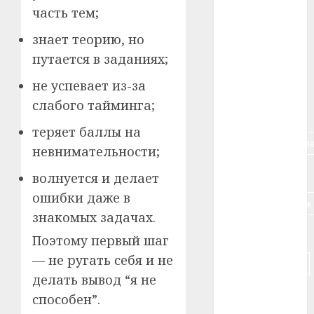
часть тем;
#алкоголь
знает теорию, но
#банк
путается в заданиях;
#беларусь
не успевает из-за
слабого тайминга;
#бизнес
теряет баллы на
#брестская_обла
невнимательности;
#германия
волнуется и делает
ошибки даже в
#дальнобойщик
знакомых задачах.
#деньга
Поэтому первый шаг
— не ругать себя и не
#долгожитель
делать вывод “я не
#животное
способен”.