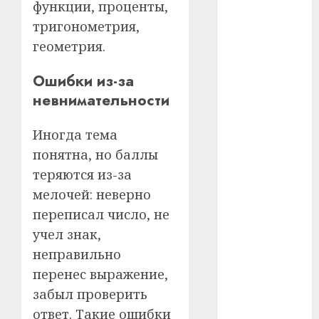
функции, проценты,
тригонометрия,
#телефон
геометрия.
#технологии
Ошибки из-за
#умер
невнимательности
#учёный
Иногда тема
#цена
понятна, но баллы
теряются из-за
Брест
мелочей: неверно
Китай
переписал число, не
учел знак,
гибель
неправильно
интерьер
перенес выражение,
забыл проверить
медицина
ответ. Такие ошибки