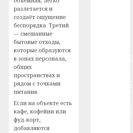
объёмная, легко
разлетается и
#алкоголь
создаёт ощущение
#банк
беспорядка. Третий
— смешанные
#беларусь
бытовые отходы,
#бизнес
которые образуются
в зонах персонала,
#брестская_обла
общих
#германия
пространствах и
рядом с точками
#дальнобойщик
питания.
#деньга
Если на объекте есть
кафе, кофейни или
#долгожитель
фуд-корт,
#животное
добавляются