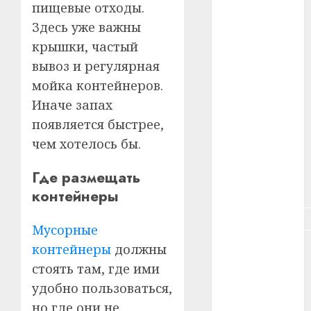
пищевые отходы.
#зарплата
Здесь уже важны
#здоровье
крышки, частый
вывоз и регулярная
#ип
мойка контейнеров.
#кража
Иначе запах
появляется быстрее,
#кредит
чем хотелось бы.
#курс_валют
Где размещать
#налог
контейнеры
#недвижимость
Мусорные
#новости
контейнеры
должны
компаний
стоять там, где ими
удобно пользоваться,
#пенсия
но где они не