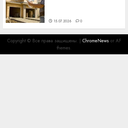
профессиональному
празднику День строителя
для коллег
15.07.2026
0
Copyright © Все права защищены.
|
ChromeNews
от AF
themes.