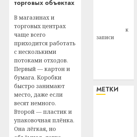
торговых объектах
Владимир
Комаров
В магазинах и
Антонина
торговых центрах
Федоровна
к
чаще всего
записи
приходится работать
Поможем
с несколькими
вместе Насте
потоками отходов.
Питерской
победить
Первый — картон и
болезнь
бумага. Коробки
быстро занимают
МЕТКИ
место, даже если
весят немного.
#blizko
Второй — пластик и
упаковочная плёнка.
#tochka
Она лёгкая, но
#авто