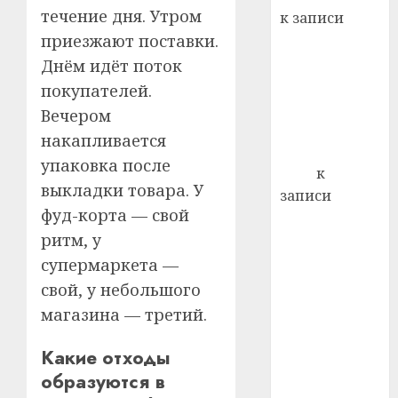
21.07.202
течение дня. Утром
к записи
0
Ежегодно 1
приезжают поставки.
декабря
Днём идёт поток
отмечается
покупателей.
Всемирный
Вечером
день борьбы
накапливается
со СПИДом
упаковка после
Егор
к
выкладки товара. У
записи
фуд-корта — свой
Сладкое дело
ритм, у
по душе —
пчеловодство
супермаркета —
— много лет
свой, у небольшого
назад выбрал
магазина — третий.
себе житель
д. Бибиревка
Какие отходы
Витебского
образуются в
района