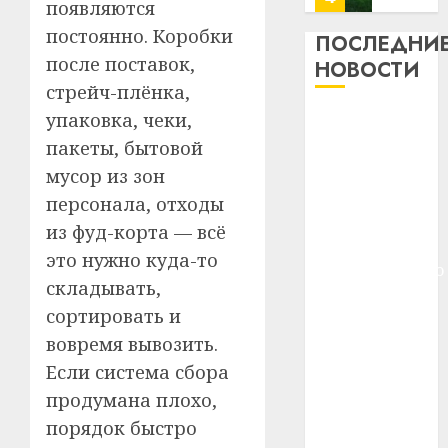
появляются
профи
постоянно. Коробки
важне
ПОСЛЕДНИ
сложн
Meta
после поставок,
НОВОСТИ
лечен
и
стрейч-плёнка,
BlackR
21.07.202
упаковка, чеки,
Meta и
вложа
BlackRock
пакеты, бытовой
$14
0
1
вложат $14
млрд
мусор из зон
в
млрд в
персонала, отходы
строит
У
строительство
из фуд-корта — всё
центр
Мінску
центра
искусс
это нужно куда-то
120
искусственного
интел
гадоў
складывать,
интеллекта
таму
2
сортировать и
29.07.202
У Мінску 120
нарадз
вовремя вывозить.
гадоў таму
Ежы
0
нарадзіўся
Гедро
Если система сбора
Автом
—
Ежы Гедройц
как
продумана плохо,
пасля
цифро
—
порядок быстро
абаро
устрой
паслядоўны