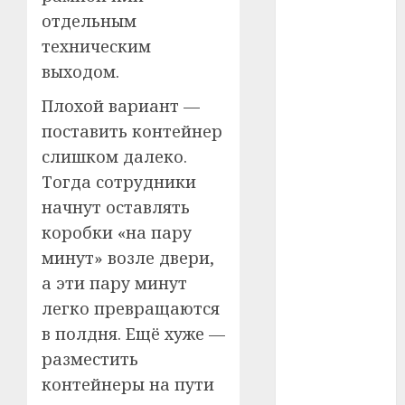
отдельным
#телефон
техническим
выходом.
#технологии
Плохой вариант —
#умер
поставить контейнер
#учёный
слишком далеко.
Тогда сотрудники
#цена
начнут оставлять
Брест
коробки «на пару
минут» возле двери,
Китай
а эти пару минут
гибель
легко превращаются
в полдня. Ещё хуже —
интерьер
разместить
медицина
контейнеры на пути