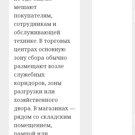
#питание
мешают
покупателям,
#подорожание
сотрудникам и
#польша
обслуживающей
технике. В торговых
#путешествие
центрах основную
#работа
зону сбора обычно
размещают возле
#россия
служебных
#сигарета
коридоров, зоны
разгрузки или
#собака
хозяйственного
#сон
двора. В магазинах —
рядом со складским
#строительство
помещением,
#сша
рампой или