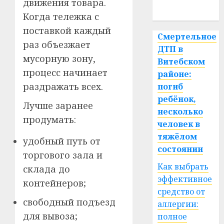
движения товара.
спорт
Когда тележка с
поставкой каждый
Смертельное
раз объезжает
ДТП в
мусорную зону,
Витебском
процесс начинает
районе:
раздражать всех.
погиб
ребёнок,
Лучше заранее
несколько
продумать:
человек в
тяжёлом
удобный путь от
состоянии
торгового зала и
Как выбрать
склада до
эффективное
контейнеров;
средство от
свободный подъезд
аллергии:
для вывоза;
полное