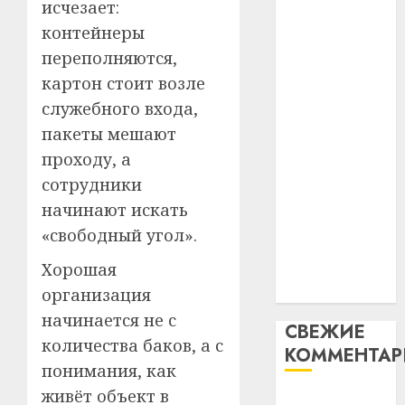
исчезает:
незал
почем
3
абаронца
Белару
прогр
контейнеры
незалежнасці
обеспе
переполняются,
27.07.202
Беларусі
станов
Витебс
картон стоит возле
Автомобиль
важне
0
област
служебного входа,
как
механ
за
цифровое
месяц
пакеты мешают
23.07.202
потер
устройство:
4
проходу, а
13
0
почему
сотрудники
дерев
программное
начинают искать
и
Здоро
обеспечение
хуторо
зубов
«свободный угол».
становится
кажды
22.07.202
важнее
Хорошая
день:
механики
почем
организация
0
5
профи
начинается не с
СВЕЖИЕ
важне
количества баков, а с
КОММЕНТА
сложн
понимания, как
лечен
живёт объект в
Вывоз мусора