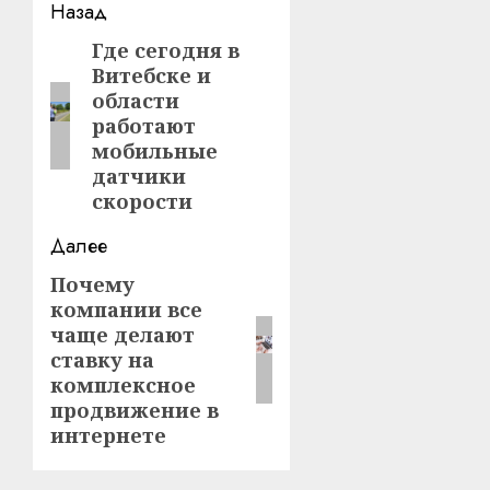
Навигация
Назад
записи
Где сегодня в
Предыдущая
Витебске и
запись:
области
работают
мобильные
датчики
скорости
Далее
Почему
Следующая
компании все
запись:
чаще делают
ставку на
комплексное
продвижение в
интернете