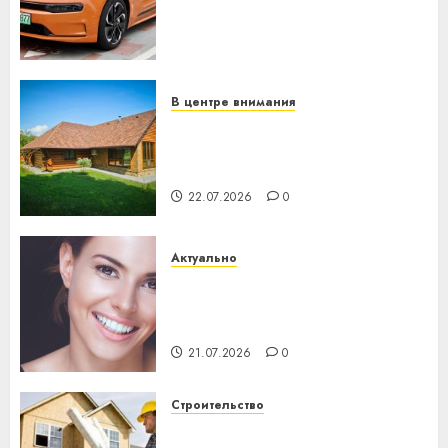
программное обеспечение
становится важнее
механики
23.07.2026
0
В центре внимания
Витебская область за месяц
потеряла 13 деревень и
хуторов
22.07.2026
0
Актуально
Здоровье зубов каждый
день: почему профилактика
важнее сложного лечения
21.07.2026
0
Строительство
Идеи подарков к