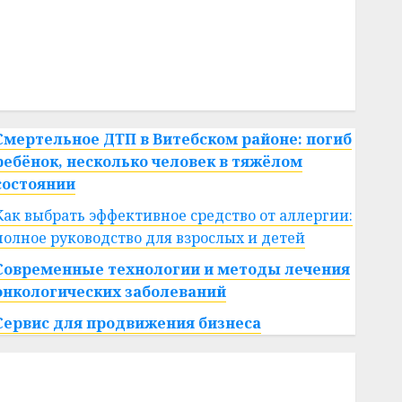
#сша
#телефон
#технологии
#умер
#учёный
#цена
Брест
Китай
гибель
интерьер
медицина
спорт
Смертельное ДТП в Витебском районе: погиб
ребёнок, несколько человек в тяжёлом
состоянии
Как выбрать эффективное средство от аллергии:
полное руководство для взрослых и детей
Современные технологии и методы лечения
онкологических заболеваний
Сервис для продвижения бизнеса