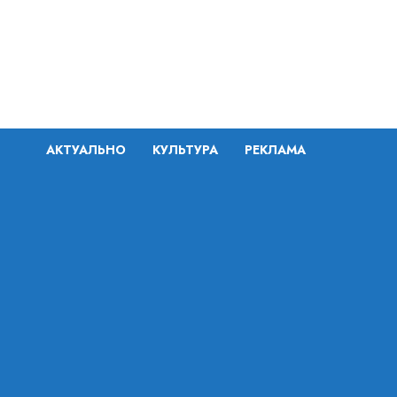
Перейти
к
содержимому
АКТУАЛЬНО
КУЛЬТУРА
РЕКЛАМА