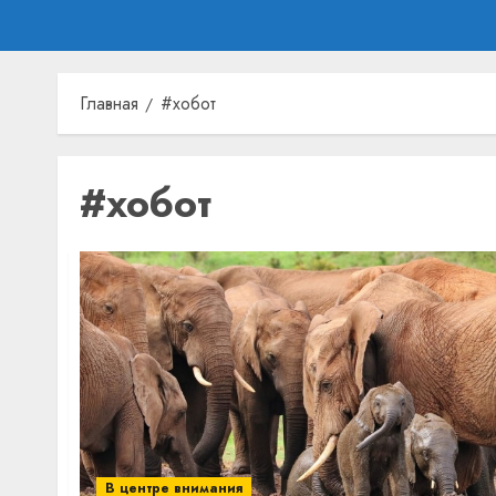
Главная
#хобот
#хобот
В центре внимания