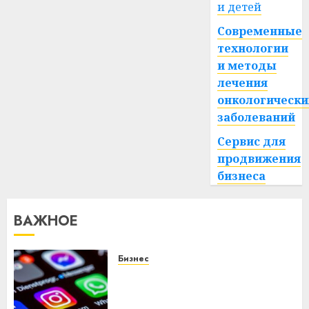
и детей
Современные
технологии
и методы
лечения
онкологически
заболеваний
Сервис для
продвижения
бизнеса
ВАЖНОЕ
Бизнес
Meta и BlackRock вложат $14
млрд в строительство
центра искусственного