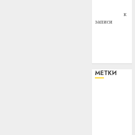
Антонина
Федоровна
к
записи
Поможем
вместе Насте
Питерской
победить
болезнь
МЕТКИ
#blizko
#tochka
#авто
#алкоголь