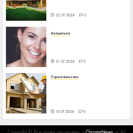
потеряла 13 деревень и
хуторов
22.07.2026
0
Актуально
Здоровье зубов каждый
день: почему профилактика
важнее сложного лечения
21.07.2026
0
Строительство
Идеи подарков к
профессиональному
празднику День строителя
для коллег
15.07.2026
0
Copyright © Все права защищены.
|
ChromeNews
от AF