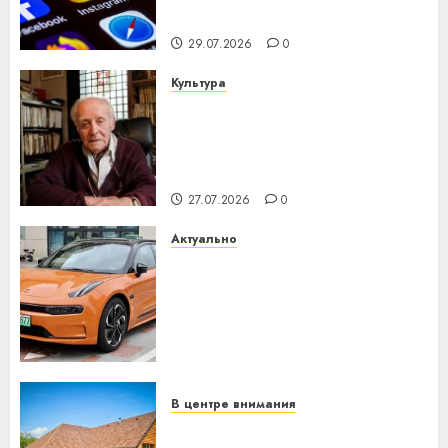
интеллекта
29.07.2026
0
Культура
У Мінску 120 гадоў таму
нарадзіўся Ежы Гедройц —
паслядоўны абаронца
незалежнасці Беларусі
27.07.2026
0
Актуально
Автомобиль как цифровое
устройство: почему
программное обеспечение
становится важнее
механики
23.07.2026
0
В центре внимания
Витебская область за месяц