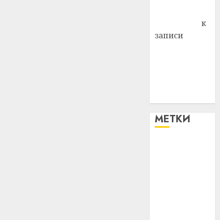
Антонина
Федоровна
к
записи
Поможем
вместе Насте
Питерской
победить
болезнь
МЕТКИ
#blizko
#tochka
#авто
#алкоголь