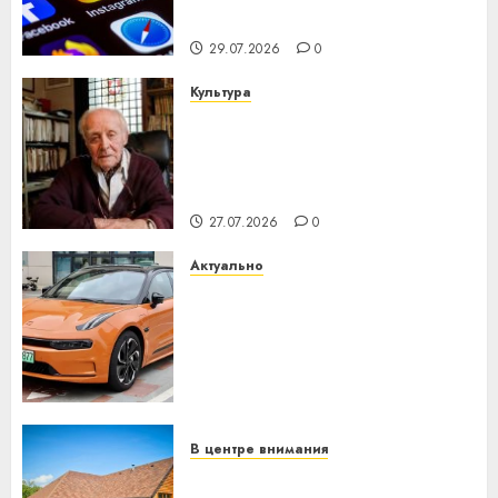
интеллекта
29.07.2026
0
Культура
У Мінску 120 гадоў таму
нарадзіўся Ежы Гедройц —
паслядоўны абаронца
незалежнасці Беларусі
27.07.2026
0
Актуально
Автомобиль как цифровое
устройство: почему
программное обеспечение
становится важнее
механики
23.07.2026
0
В центре внимания
Витебская область за месяц