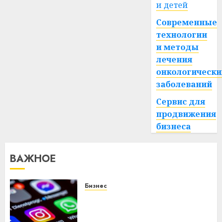
и детей
Современные
технологии
и методы
лечения
онкологически
заболеваний
Сервис для
продвижения
бизнеса
ВАЖНОЕ
Бизнес
Meta и BlackRock вложат $14
млрд в строительство
центра искусственного