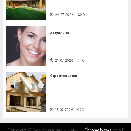
потеряла 13 деревень и
хуторов
22.07.2026
0
Актуально
Здоровье зубов каждый
день: почему профилактика
важнее сложного лечения
21.07.2026
0
Строительство
Идеи подарков к
профессиональному
празднику День строителя
для коллег
15.07.2026
0
Copyright © Все права защищены.
|
ChromeNews
от AF