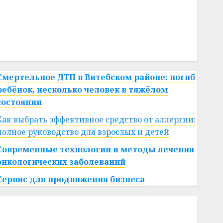
#сша
#телефон
#технологии
#умер
#учёный
#цена
Брест
Китай
гибель
интерьер
медицина
спорт
Смертельное ДТП в Витебском районе: погиб
ребёнок, несколько человек в тяжёлом
состоянии
Как выбрать эффективное средство от аллергии:
полное руководство для взрослых и детей
Современные технологии и методы лечения
онкологических заболеваний
Сервис для продвижения бизнеса