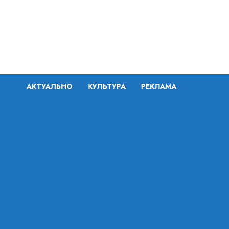
Перейти
к
содержимому
АКТУАЛЬНО
КУЛЬТУРА
РЕКЛАМА