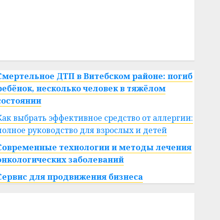
#сша
#телефон
#технологии
#умер
#учёный
#цена
Брест
Китай
гибель
интерьер
медицина
спорт
Смертельное ДТП в Витебском районе: погиб
ребёнок, несколько человек в тяжёлом
состоянии
Как выбрать эффективное средство от аллергии:
полное руководство для взрослых и детей
Современные технологии и методы лечения
онкологических заболеваний
Сервис для продвижения бизнеса