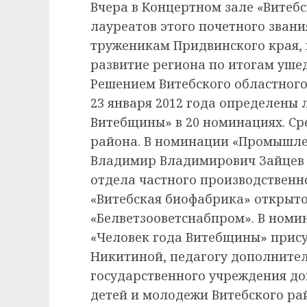
Вчера в Концертном зале «Витебс
лауреатов этого почетного зван
труженикам Придвинского края,
развитие региона по итогам уше
Решением Витебского областного
23 января 2012 года определены 
Витебщины» в 20 номинациях. Ср
района. В номинации «Промышлен
Владимир Владимирович Зайцев 
отдела частного производственн
«Витебская биофабрика» открыт
«Белветзооветснабпром». В номи
«Человек года Витебщины» прис
Никитиной, педагогу дополнител
государственного учреждения д
детей и молодежи Витебского ра