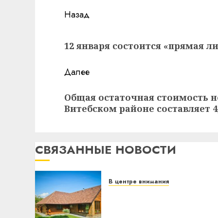
Навигация
Назад
записи
Предыдущая
12 января состоится «прямая л
запись:
Далее
Следующая
Общая остаточная стоимость н
запись:
Витебском районе составляет 4
СВЯЗАННЫЕ НОВОСТИ
В центре внимания
Витебская область за
месяц потеряла 13
деревень и хуторов