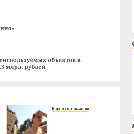
иния»
еиспользуемых объектов в
,3 млрд. рублей
В центре внимания
В Беларуси объявили
красный уровень
опасности: температура