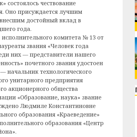
к» состоялось чествование
ия. Оно присуждается лучшим
 внесшим достойный вклад в
дшего года.
 исполнительного комитета № 13 от
лауреаты звания «Человек года
еди них — представители нашего
ность» почетного звания удостоен
— начальник технологического
ого унитарного предприятия
ого акционерного общества
нации «Образование, наука» звание
уждено Людмиле Константиновне
ьного образования «Краеведение»
ополнительного образования «Центр
йона».