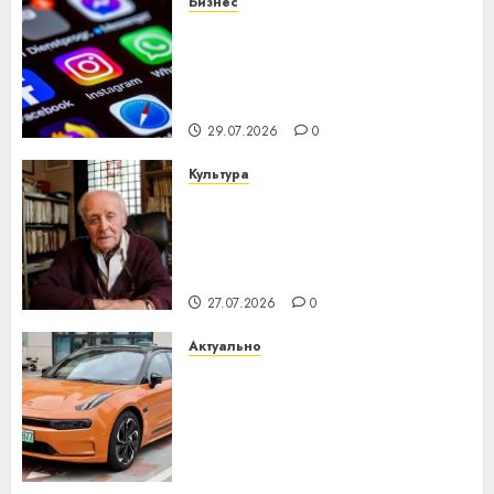
Бизнес
Meta и BlackRock вложат $14
млрд в строительство
центра искусственного
интеллекта
29.07.2026
0
Культура
У Мінску 120 гадоў таму
нарадзіўся Ежы Гедройц —
паслядоўны абаронца
незалежнасці Беларусі
27.07.2026
0
Актуально
Автомобиль как цифровое
устройство: почему
программное обеспечение
становится важнее
механики