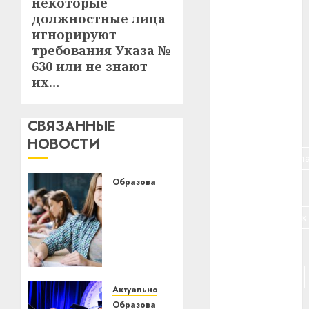
некоторые
#авто
должностные лица
игнорируют
#алкоголь
требования Указа №
630 или не знают
#банк
их…
#беларусь
СВЯЗАННЫЕ
#бизнес
НОВОСТИ
#брестская_обла
Образование
#германия
Эффективные
стратегии
#дальнобойщик
подготовки
к ЦЭ по
#деньга
химии
в
#долгожитель
Минске
Актуально
#животное
Образование