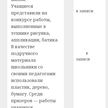
кажды
Вывоз мусора
Учащиеся
22.07.202
день:
к записи
представили на
почем
0
5
Ежегодно 1
конкурсе работы,
профи
декабря
важне
выполненные в
отмечается
сложн
технике рисунка,
Всемирный
лечен
аппликации, батика.
день борьбы
21.07.202
В качестве
со СПИДом
0
подручного
Егор
к
записи
материала
Сладкое дело
школьники со
по душе —
своими педагогами
пчеловодство
использовали
— много лет
пластик, дерево,
назад выбрал
бумагу. Среди
себе житель
призеров — работы
д. Бибиревка
учащихся
Витебского