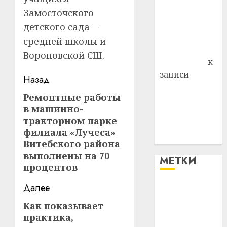
района
Замосточского
Владимир
детского сада—
Комаров
средней школы и
Антонина
Вороновской СШ.
Федоровна
к
записи
Навигация
Назад
Поможем
записи
Ремонтные работы
Предыдущая
вместе Насте
в машинно-
запись:
Питерской
тракторном парке
победить
филиала «Лучеса»
болезнь
Витебского района
выполнены на 70
МЕТКИ
процентов
Далее
#blizko
Как показывает
Следующая
#tochka
практика,
запись: