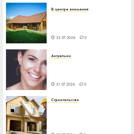
23.07.2026
0
В центре внимания
Витебская область за месяц
потеряла 13 деревень и
хуторов
22.07.2026
0
Актуально
Здоровье зубов каждый
день: почему профилактика
важнее сложного лечения
21.07.2026
0
Строительство
Идеи подарков к
профессиональному
празднику День строителя
для коллег