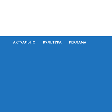
Перейти
к
содержимому
АКТУАЛЬНО
КУЛЬТУРА
РЕКЛАМА