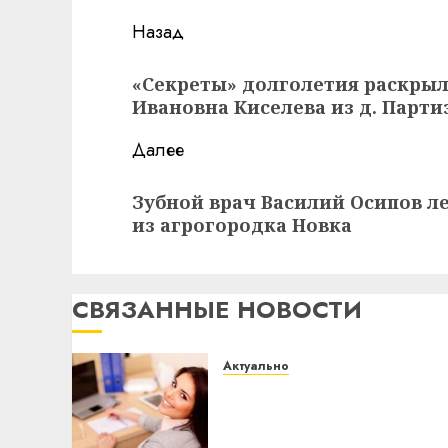
Навигация
Назад
записи
Предыдущая
«Секреты» долголетия раскрыл
запись:
Ивановна Киселева из д. Парти
Далее
Следующая
Зубной врач Василий Осипов л
запись:
из агрогородка Новка
СВЯЗАННЫЕ НОВОСТИ
Актуально
Что делать, если
пробные тесты
показывают низкий