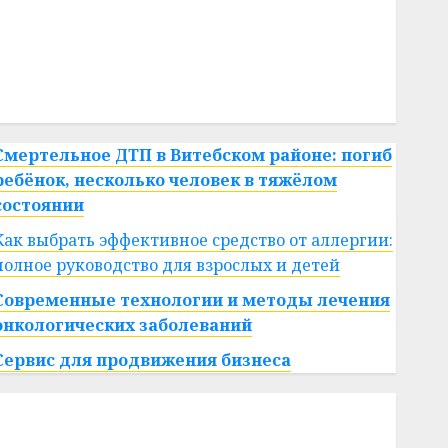
#сша
#телефон
#технологии
#умер
#учёный
#цена
Брест
Китай
гибель
интерьер
медицина
спорт
Смертельное ДТП в Витебском районе: погиб
ребёнок, несколько человек в тяжёлом
состоянии
Как выбрать эффективное средство от аллергии:
полное руководство для взрослых и детей
Современные технологии и методы лечения
онкологических заболеваний
Сервис для продвижения бизнеса