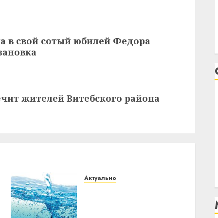
а в свой сотый юбилей Федора
зановка
ечит жителей Витебского района
Актуально
В Витебске с 11 мая
начнётся масштабное
отключение горячей