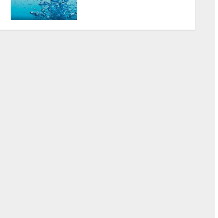
воды: часть города
останется без неё до
конца лета
07.05.2026
0