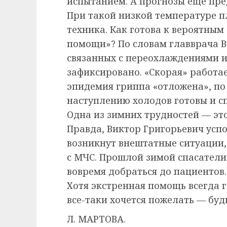
испытанием. А прогнозы еще пред
При такой низкой температуре пл
техника. Как готова к вероятным
помощи»? По словам главврача В
связанных с переохлаждениями 
зафиксировано. «Скорая» работа
эпидемия гриппа «отложена», по 
наступлению холодов готовы и с
Одна из зимних трудностей — эт
Правда, Виктор Григорьевич усп
возникнут внештатные ситуации,
с МЧС. Прошлой зимой спасател
вовремя добраться до пациентов.
Хотя экстренная помощь всегда г
все-таки хочется пожелать — буд
Л. МАРТОВА.