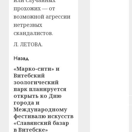
или случайных
прохожих — от
#зарплата
возможной агрессии
#здоровье
нетрезвых
скандалистов.
#ип
Л. ЛЕТОВА.
#кража
Навигация
Назад
#кредит
записи
«Марко-сити» и
Предыдущая
#курс_валют
Витебский
запись:
зоологический
#налог
парк планируется
открыть ко Дню
#недвижимость
города и
Международному
#новости
фестивалю искусств
компаний
«Славянский базар
в Витебске»
#пенсия