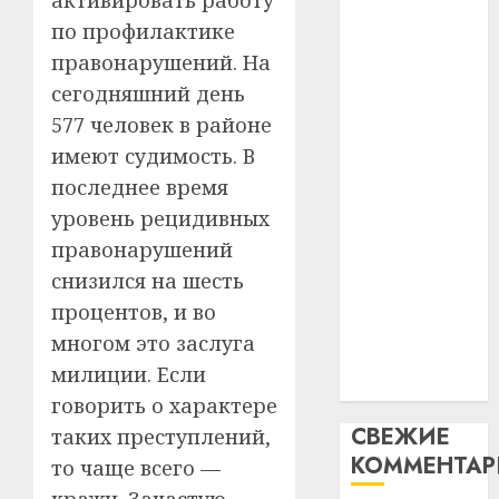
активировать работу
месяц
паслядоўны
по профилактике
23.07.202
потер
4
абаронца
правонарушений. На
13
0
незалежнасці
дерев
сегодняшний день
Беларусі
и
Здоро
577 человек в районе
Автомобиль
хуторо
зубов
имеют судимость. В
как
кажды
22.07.202
последнее время
цифровое
день:
почем
уровень рецидивных
0
устройство:
5
профи
почему
правонарушений
важне
программное
снизился на шесть
сложн
обеспечение
процентов, и во
лечен
становится
многом это заслуга
21.07.202
важнее
милиции. Если
механики
0
говорить о характере
СВЕЖИЕ
таких преступлений,
КОММЕНТА
то чаще всего —