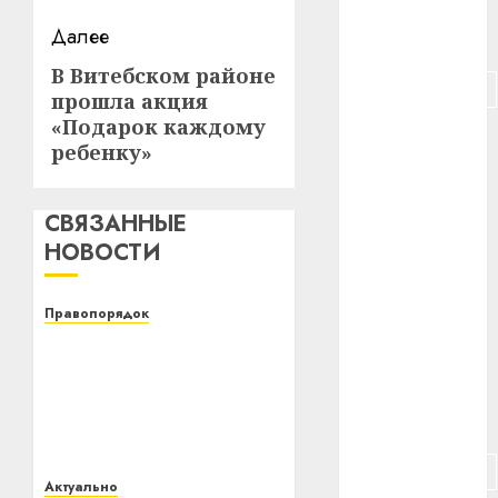
Далее
#питание
В Витебском районе
Следующая
#подорожание
прошла акция
запись:
«Подарок каждому
#польша
ребенку»
#путешествие
СВЯЗАННЫЕ
#работа
НОВОСТИ
#россия
Правопорядок
#сигарета
Сотрудники ОВД
Витебского
#собака
райисполкома провели
специальное
#сон
комплексное
мероприятие «Быт»
#строительство
Актуально
02.01.2021
0