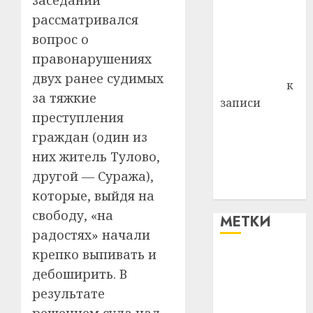
заседании
района
рассматривался
Владимир
вопрос о
Комаров
правонарушениях
Антонина
двух ранее судимых
Федоровна
к
за тяжкие
записи
преступления
Поможем
граждан (один из
вместе Насте
Питерской
них житель Тулово,
победить
другой — Суража),
болезнь
которые, выйдя на
свободу, «на
МЕТКИ
радостях» начали
крепко выпивать и
#blizko
дебоширить. В
#tochka
результате