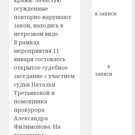
кражи. Зачастую
Вывоз мусора
осужденные
к записи
повторно нарушают
Ежегодно 1
закон, находясь в
декабря
нетрезвом виде.
отмечается
В рамках
Всемирный
мероприятия 11
день борьбы
января состоялось
со СПИДом
Егор
к
открытое судебное
записи
заседание с участием
Сладкое дело
судьи Натальи
по душе —
Третьяковой и
пчеловодство
помощника
— много лет
прокурора
назад выбрал
Александра
себе житель
Филимонова. На
д. Бибиревка
Витебского