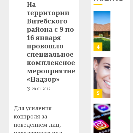
3
На
Белару
прогр
территории
обеспе
27.07.202
станов
Витебского
Витебс
важне
0
област
района с 9 по
механ
за
16 января
месяц
23.07.202
провошло
потер
4
13
0
специальное
дерев
комплексное
и
Здоро
мероприятие
хуторо
зубов
«Надзор»
кажды
22.07.202
день:
28.01.2012
почем
0
5
профи
важне
Для усиления
сложн
Meta
контроля за
лечен
и
поведением лиц,
BlackR
21.07.202
вложа