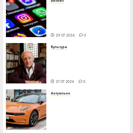
Бизнес
Meta и BlackRock вложат $14
млрд в строительство
центра искусственного
интеллекта
29.07.2026
0
Культура
У Мінску 120 гадоў таму
нарадзіўся Ежы Гедройц —
паслядоўны абаронца
незалежнасці Беларусі
27.07.2026
0
Актуально
Автомобиль как цифровое
устройство: почему
программное обеспечение
становится важнее
механики