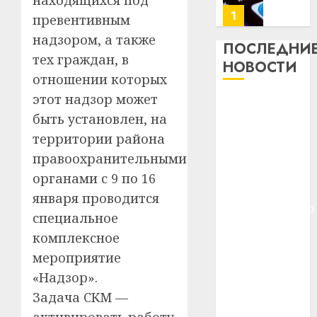
находящихся под
$14
0
1
превентивным
млрд
надзором, а также
в
ПОСЛЕДНИ
тех граждан, в
строит
У
НОВОСТИ
центр
Мінску
отношении которых
искусс
120
этот надзор может
Meta и
интел
гадоў
быть установлен, на
BlackRock
таму
2
29.07.202
территории района
вложат $14
нарадз
Ежы
0
млрд в
правоохранительными
Гедро
Автом
строительство
органами с 9 по 16
—
как
центра
января проводится
пасля
цифро
искусственного
абаро
специальное
устрой
интеллекта
незал
почем
3
комплексное
У Мінску 120
Белару
прогр
мероприятие
гадоў таму
обеспе
27.07.202
«Надзор».
нарадзіўся
станов
Витебс
важне
Задача СКМ —
0
Ежы Гедройц
област
механ
за
—