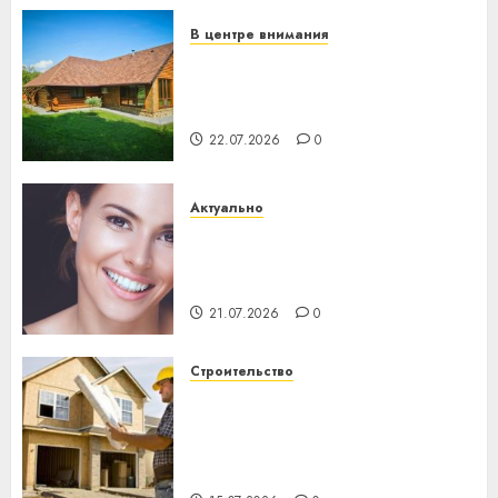
23.07.2026
0
В центре внимания
Витебская область за месяц
потеряла 13 деревень и
хуторов
22.07.2026
0
Актуально
Здоровье зубов каждый
день: почему профилактика
важнее сложного лечения
21.07.2026
0
Строительство
Идеи подарков к
профессиональному
празднику День строителя
для коллег