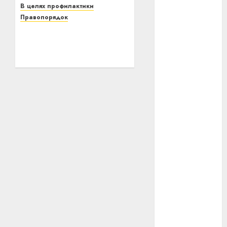
В целях профилактики
#сша
Правопорядок
В Летчанский
#телефон
сельисполком
Витебского района
#технологии
пригласили граждан,
находящихся под
#умер
пристальным
#учёный
вниманием милиции
26.12.2020
0
#цена
Брест
Китай
гибель
интерьер