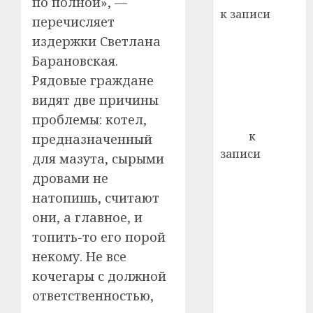
по полной», —
21.07.202
к записи
перечисляет
0
Ежегодно 1
издержки Светлана
декабря
Барановская.
отмечается
Рядовые граждане
Всемирный
видят две причины
день борьбы
проблемы: котел,
со СПИДом
Егор
к
предназначенный
записи
для мазута, сырыми
Сладкое дело
дровами не
по душе —
натопишь, считают
пчеловодство
они, а главное, и
— много лет
топить-то его порой
назад выбрал
некому. Не все
себе житель
кочегары с должной
д. Бибиревка
Витебского
ответственностью,
района