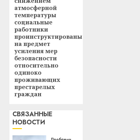
снижением
запись:
атмосферной
температуры
социальные
работники
проинструктированы
на предмет
усиления мер
безопасности
относительно
одиноко
проживающих
престарелых
граждан
СВЯЗАННЫЕ
НОВОСТИ
Проблемный ракурс