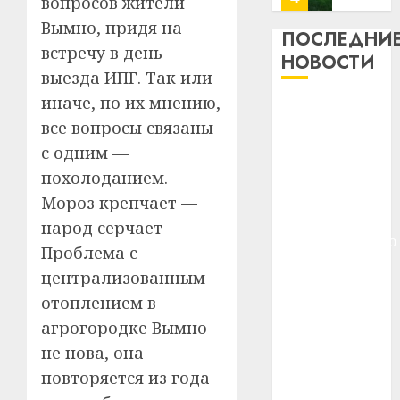
вопросов жители
профи
Вымно, придя на
важне
ПОСЛЕДНИ
встречу в день
сложн
Meta
НОВОСТИ
лечен
и
выезда ИПГ. Так или
BlackR
иначе, по их мнению,
21.07.202
Meta и
вложа
все вопросы связаны
BlackRock
$14
0
1
с одним —
вложат $14
млрд
в
млрд в
похолоданием.
строит
У
строительство
Мороз крепчает —
центр
Мінску
центра
народ серчает
искусс
120
искусственного
интел
Проблема с
гадоў
интеллекта
таму
2
централизованным
29.07.202
У Мінску 120
нарадз
отоплением в
гадоў таму
Ежы
0
агрогородке Вымно
нарадзіўся
Гедро
Автом
—
не нова, она
Ежы Гедройц
как
пасля
цифро
—
повторяется из года
абаро
устрой
паслядоўны