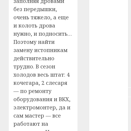
заполняя дровами
#зарплата
без передышки,
#здоровье
очень тяжело, а еще
и колоть дрова
#ип
нужно, и подносить…
Поэтому найти
#кража
замену истопникам
#кредит
действительно
трудно. В сезон
#курс_валют
холодов весь штат: 4
#налог
кочегара, 2 слесаря
— по ремонту
#недвижимость
оборудования и ВКХ,
#новости
электромонтер, да и
компаний
сам мастер — все
#пенсия
работают на