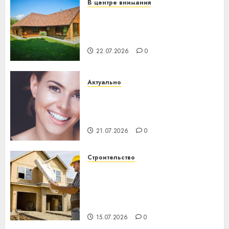
В центре внимания
Витебская область за месяц
потеряла 13 деревень и
хуторов
22.07.2026
0
Актуально
Здоровье зубов каждый
день: почему профилактика
важнее сложного лечения
21.07.2026
0
Строительство
Идеи подарков к
профессиональному
празднику День строителя
для коллег
15.07.2026
0