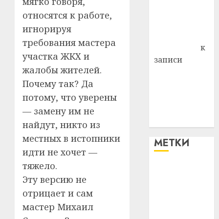
мягко говоря,
Владимир
относятся к работе,
Комаров
игнорируя
Антонина
требования мастера
Федоровна
к
участка ЖКХ и
записи
жалобы жителей.
Поможем
Почему так? Да
вместе Насте
Питерской
потому, что уверены
победить
— замену им не
болезнь
найдут, никто из
местных в истопники
МЕТКИ
идти не хочет —
тяжело.
#blizko
Эту версию не
#tochka
отрицает и сам
мастер Михаил
#авто