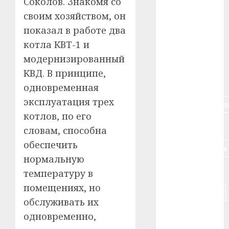
Соколов. Знакомя со
своим хозяйством, он
#алкоголь
показал в работе два
#банк
котла КВТ-1 и
модернизированный
#беларусь
КВД. В принципе,
#бизнес
одновременная
эксплуатация трех
#брестская_обла
котлов, по его
#германия
словам, способна
обеспечить
#дальнобойщик
нормальную
#деньга
температуру в
помещениях, но
#долгожитель
обслуживать их
#животное
одновременно,