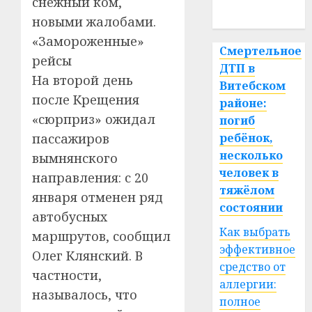
снежный ком,
спорт
новыми жалобами.
«Замороженные»
Смертельное
рейсы
ДТП в
На второй день
Витебском
после Крещения
районе:
«сюрприз» ожидал
погиб
пассажиров
ребёнок,
несколько
вымнянского
человек в
направления: с 20
тяжёлом
января отменен ряд
состоянии
автобусных
Как выбрать
маршрутов, сообщил
эффективное
Олег Клянский. В
средство от
частности,
аллергии:
называлось, что
полное