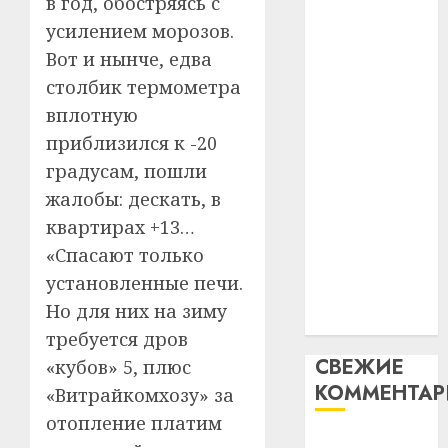
в год, обостряясь с
незал
почем
3
абаронца
усилением морозов.
Белару
прогр
незалежнасці
обеспе
Вот и нынче, едва
27.07.202
Беларусі
станов
Витебс
столбик термометра
Автомобиль
важне
0
област
вплотную
как
механ
за
приблизился к -20
цифровое
месяц
23.07.202
потер
градусам, пошли
устройство:
4
13
0
почему
жалобы: дескать, в
дерев
программное
квартирах +13…
и
Здоро
обеспечение
«Спасают только
хуторо
зубов
становится
кажды
установленные печи.
22.07.202
важнее
день:
Но для них на зиму
механики
почем
0
5
требуется дров
профи
СВЕЖИЕ
«кубов» 5, плюс
важне
КОММЕНТА
сложн
«Витрайкомхозу» за
лечен
отопление платим
Вывоз мусора