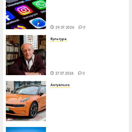
Meta и BlackRock вложат $14
28.01.2020
0
млрд в строительство
центра искусственного
интеллекта
29.07.2026
0
Культура
У Мінску 120 гадоў таму
нарадзіўся Ежы Гедройц —
паслядоўны абаронца
незалежнасці Беларусі
27.07.2026
0
Актуально
Автомобиль как цифровое
устройство: почему
программное обеспечение
становится важнее
механики
23.07.2026
0