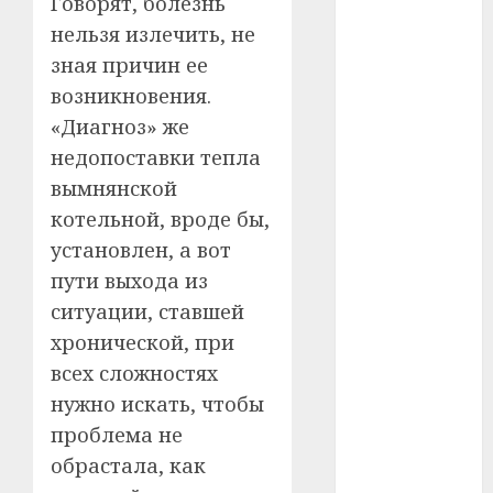
Говорят, болезнь
нельзя излечить, не
#телефон
зная причин ее
#технологии
возникновения.
«Диагноз» же
#умер
недопоставки тепла
#учёный
вымнянской
котельной, вроде бы,
#цена
установлен, а вот
Брест
пути выхода из
ситуации, ставшей
Китай
хронической, при
гибель
всех сложностях
нужно искать, чтобы
интерьер
проблема не
обрастала, как
медицина