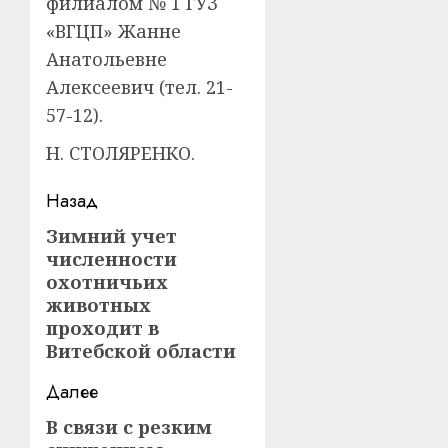
филиалом № 1 ГУЗ
«ВГЦП» Жанне
Анатольевне
Алексеевич (тел. 21-
57-12).
Н. СТОЛЯРЕНКО.
Навигация
Назад
записи
Зимний учет
Предыдущая
численности
запись:
охотничьих
животных
проходит в
Витебской области
Далее
В связи с резким
Следующая