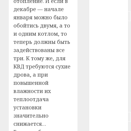
отопление. И если в
#питание
декабре — начале
#подорожание
января можно было
обойтись двумя, а то
#польша
и одним котлом, то
#путешествие
теперь должны быть
задействованы все
#работа
три. К тому же, для
КВД требуются сухие
#россия
дрова, а при
#сигарета
повышенной
влажности их
#собака
теплоотдача
#сон
установки
значительно
#строительство
снижается…
#сша