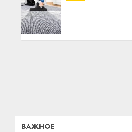
Уборка в бизнесе: почему
предприниматели из
регионов переходят на
профессиональный
клининг
21.06.2026
0
ВАЖНОЕ