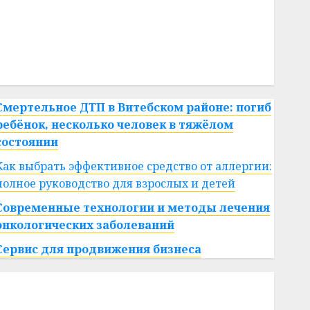
#сша
#телефон
#технологии
#умер
#учёный
#цена
Брест
Китай
гибель
интерьер
медицина
спорт
Смертельное ДТП в Витебском районе: погиб
ребёнок, несколько человек в тяжёлом
состоянии
Как выбрать эффективное средство от аллергии:
полное руководство для взрослых и детей
Современные технологии и методы лечения
онкологических заболеваний
Сервис для продвижения бизнеса