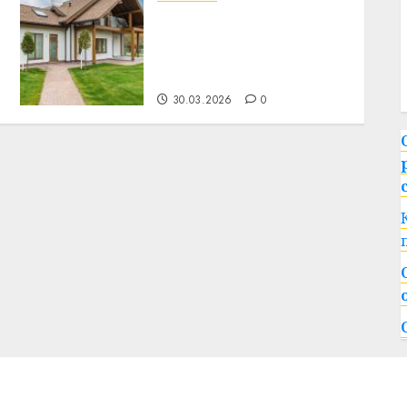
Как комбинировать
разные цвета сайдинга
на одном фасаде: советы
дизайнера
30.03.2026
0