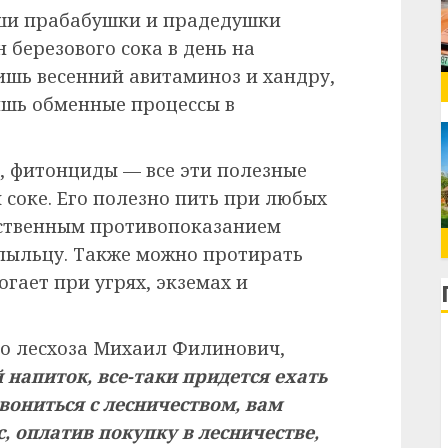
аши прабабушки и прадедушки
 березового сока в день на
ишь весенний авитаминоз и хандру,
ишь обменные процессы в
й, фитонциды — все эти полезные
 соке. Его полезно пить при любых
нственным противопоказанием
 пыльцу. Также можно протирать
гает при угрях, экземах и
го лесхоза Михаил Филинович,
 напиток, все-таки придется ехать
вониться с лесничеством, вам
, оплатив покупку в лесничестве,