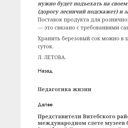
нужно будет подъехать на своем
(дорогу лесничий подскажет) и з
Поставок продукта для рознично
— это связано с требованиями са
Хранить березовый сок можно в х
суток.
Л. ЛЕТОВА.
Навигация
Назад
записи
Предыдущая
Педагогика жизни
запись:
Далее
Следующая
Представители Витебского рай
международном слете музеев б
запись: