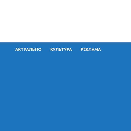
Перейти
к
содержимому
АКТУАЛЬНО
КУЛЬТУРА
РЕКЛАМА