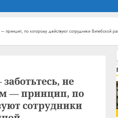
м — принцип, по которому действуют сотрудники Витебской р
 заботьтесь, не
им — принцип, по
вуют сотрудники
нной