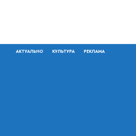
Перейти
к
содержимому
АКТУАЛЬНО
КУЛЬТУРА
РЕКЛАМА