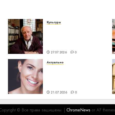
Культура
У Мінску 120 гадоў таму
о
нарадзіўся Ежы Гедройц
— паслядоўны абаронца
незалежнасці Беларусі
27.07.2026
0
Актуально
Здоровье зубов каждый
день: почему
профилактика важнее
сложного лечения
21.07.2026
0
Copyright © Все права защищены.
|
ChromeNews
от AF themes