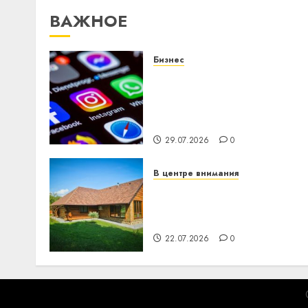
ВАЖНОЕ
Бизнес
Meta и BlackRock вложат
$14 млрд в строительств
центра искусственного
интеллекта
29.07.2026
0
В центре внимания
Витебская область за
месяц потеряла 13
деревень и хуторов
22.07.2026
0