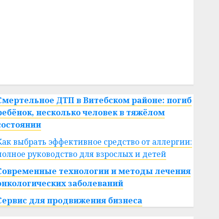
#сигарета
#собака
#сон
#строительство
#сша
#телефон
#технологии
#умер
#учёный
#цена
Брест
Китай
гибель
интерьер
медицина
спорт
Смертельное ДТП в Витебском районе: погиб
ребёнок, несколько человек в тяжёлом
состоянии
Как выбрать эффективное средство от аллергии:
полное руководство для взрослых и детей
Современные технологии и методы лечения
онкологических заболеваний
Сервис для продвижения бизнеса