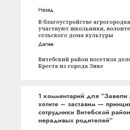
Навигация
Назад
записи
Предыдущая
В благоустройстве агрогородк
участвуют школьники, волонте
запись:
сельского дома культуры
Далее
Следующая
Витебский район посетила дел
запись:
Креста из города Зике
1 комментарий для “
Завели 
хотите – заставим — принци
сотрудники Витебской райо
нерадивых родителей
”