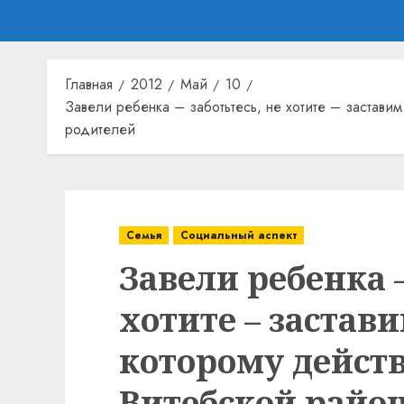
Главная
2012
Май
10
Завели ребенка – заботьтесь, не хотите – застави
родителей
Семья
Социальный аспект
Завели ребенка –
хотите – застав
которому дейст
Витебской райо