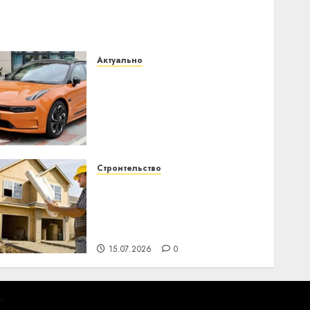
Актуально
Автомобиль как цифровое
устройство: почему
программное
обеспечение становится
важнее механики
23.07.2026
0
Строительство
Идеи подарков к
профессиональному
празднику День
строителя для коллег
15.07.2026
0
.