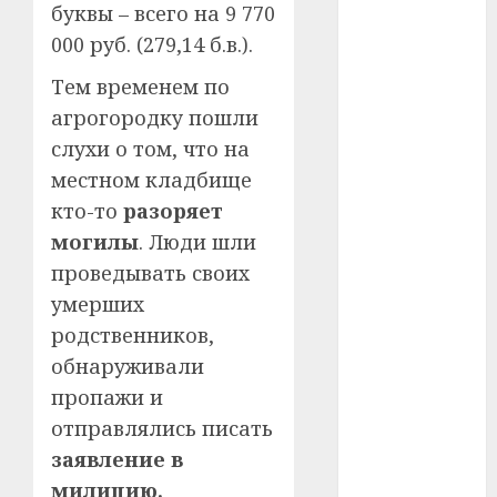
буквы – всего на 9 770
#сша
000 руб. (279,14 б.в.).
#телефон
Тем временем по
#технологии
агрогородку пошли
слухи о том, что на
#умер
местном кладбище
кто-то
разоряет
#учёный
могилы
. Люди шли
#цена
проведывать своих
умерших
Брест
родственников,
Китай
обнаруживали
пропажи и
гибель
отправлялись писать
интерьер
заявление в
милицию.