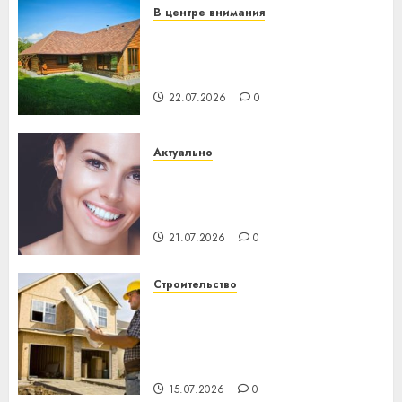
В центре внимания
Витебская область за месяц
потеряла 13 деревень и
хуторов
22.07.2026
0
Актуально
Здоровье зубов каждый
день: почему профилактика
важнее сложного лечения
21.07.2026
0
Строительство
Идеи подарков к
профессиональному
празднику День строителя
для коллег
15.07.2026
0