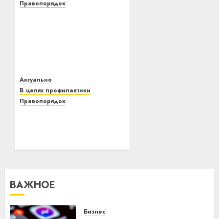
Правопорядок
Сотрудники ОВД
Витебского
райисполкома провели
специальное
комплексное
мероприятие «Быт»
Актуально
02.01.2021
0
В целях профилактики
Правопорядок
В Летчанский
сельисполком
Витебского района
пригласили граждан,
находящихся под
пристальным
вниманием милиции
ВАЖНОЕ
26.12.2020
0
Бизнес