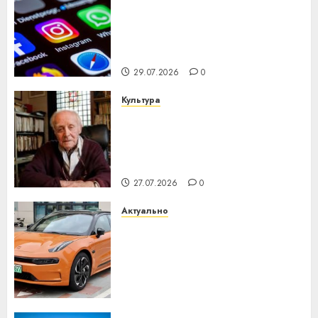
Meta и BlackRock вложат $14
млрд в строительство
центра искусственного
интеллекта
29.07.2026
0
Культура
У Мінску 120 гадоў таму
нарадзіўся Ежы Гедройц —
паслядоўны абаронца
незалежнасці Беларусі
27.07.2026
0
Актуально
Автомобиль как цифровое
устройство: почему
программное обеспечение
становится важнее
механики
23.07.2026
0