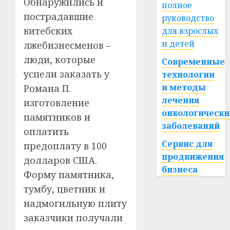
Обнаружились и
полное
пострадавшие
руководство
витебских
для взрослых
и детей
лжебизнесменов –
люди, которые
Современные
успели заказать у
технологии
и методы
Романа П.
лечения
изготовление
онкологически
памятников и
заболеваний
оплатить
Сервис для
предоплату в 100
продвижения
долларов США.
бизнеса
Форму памятника,
тумбу, цветник и
надмогильную плиту
заказчики получали