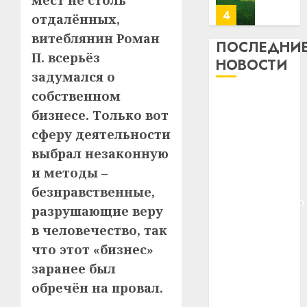
мест не столь
почем
0
5
отдалённых,
профи
витеблянин Роман
важне
ПОСЛЕДНИ
П. всерьёз
сложн
Meta
НОВОСТИ
лечен
и
задумался о
BlackR
собственном
21.07.202
Meta и
вложа
бизнесе. Только вот
BlackRock
$14
0
1
сферу деятельности
вложат $14
млрд
в
млрд в
выбрал незаконную
строит
У
строительство
и методы –
центр
Мінску
центра
безнравственные,
искусс
120
искусственного
интел
разрушающие веру
гадоў
интеллекта
таму
2
в человечество, так
29.07.202
У Мінску 120
нарадз
что этот «бизнес»
гадоў таму
Ежы
0
заранее был
нарадзіўся
Гедро
Автом
—
обречён на провал.
Ежы Гедройц
как
пасля
цифро
—