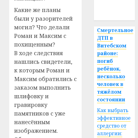
медицина
Какие же планы
спорт
были у разорителей
могил? Что делали
Смертельное
Роман и Максим с
ДТП в
похищенным?
Витебском
В ходе следствия
районе:
погиб
нашлись свидетели,
ребёнок,
к которым Роман и
несколько
Максим обратились с
человек в
заказом выполнить
тяжёлом
шлифовку и
состоянии
гравировку
Как выбрать
памятников с уже
эффективное
нанесённым
средство от
изображением.
аллергии: