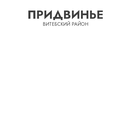
Перейти
ПРИДВИНЬЕ
к
содержимому
ВИТЕБСКИЙ РАЙОН
Автом
как
цифро
устрой
почем
3
прогр
обеспе
станов
Витебс
важне
област
механ
за
месяц
23.07.202
потер
4
0