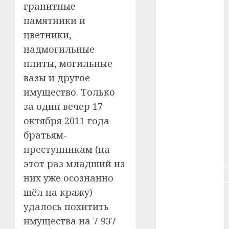
гранитные
#зарплата
памятники и
цветники,
#здоровье
надмогильные
плиты, могильные
#ип
вазы и другое
#кража
имущество. Только
за один вечер 17
#кредит
октября 2011 года
#курс_валют
братьям-
преступникам (на
#налог
этот раз младший из
#недвижимость
них уже осознанно
шёл на кражу)
#новости
компаний
удалось похитить
имущества на 7 937
#пенсия