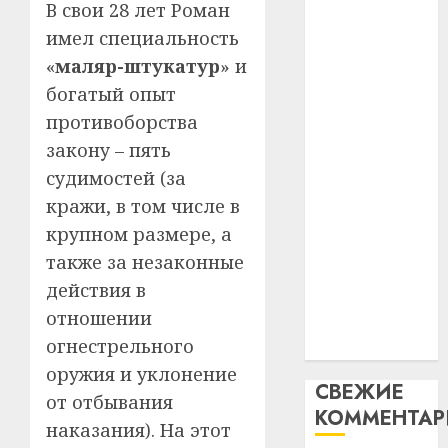
В свои 28 лет Роман
абаро
устрой
паслядоўны
незал
имел специальность
почем
3
абаронца
Белару
прогр
«
маляр-штукатур
» и
незалежнасці
обеспе
богатый опыт
27.07.202
Беларусі
станов
Витебс
противоборства
Автомобиль
важне
0
област
как
механ
закону – пять
за
цифровое
месяц
судимостей (за
23.07.202
потер
устройство:
4
кражи, в том числе в
13
0
почему
крупном размере, а
дерев
программное
и
также за незаконные
Здоро
обеспечение
хуторо
зубов
действия в
становится
кажды
отношении
22.07.202
важнее
день:
огнестрельного
механики
почем
0
5
профи
оружия и уклонение
СВЕЖИЕ
важне
от отбывания
КОММЕНТА
сложн
наказания). На этот
лечен