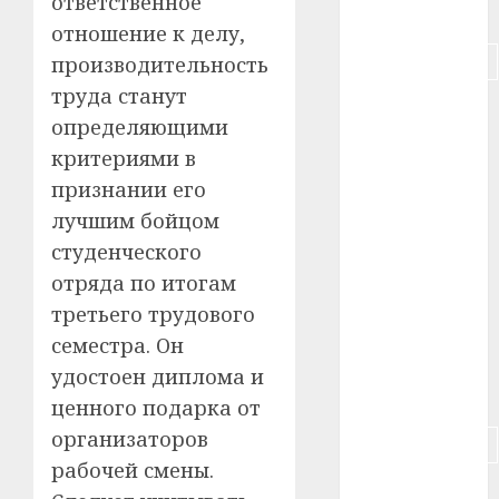
ответственное
#питание
отношение к делу,
#подорожание
производительность
труда станут
#польша
определяющими
#путешествие
критериями в
признании его
#работа
лучшим бойцом
студенческого
#россия
отряда по итогам
#сигарета
третьего трудового
семестра. Он
#собака
удостоен диплома и
#сон
ценного подарка от
организаторов
#строительство
рабочей смены.
#сша