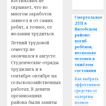
Костюкович не
спорт
скрывает, что во
многом заработок
Смертельное
зависел и от самих
ДТП в
ребят, а точнее, от
Витебском
желания трудиться.
районе:
погиб
Летний трудовой
ребёнок,
семестр не
несколько
окончился в августе.
человек в
Студенческие отряды
тяжёлом
трудились и в
состоянии
сентябре-октябре на
Как выбрать
сельскохозяйственных
эффективное
работах. В девяти
средство от
организациях
аллергии:
района были заняты
полное