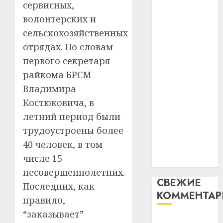
сервисных,
абаро
устрой
абаронца
незал
волонтерских и
почем
3
незалежнасці
Белару
прогр
сельскохозяйственных
Беларусі
обеспе
отрядах. По словам
27.07.202
Автомобиль
станов
Витебс
первого секретаря
как
важне
0
област
цифровое
механ
райкома БРСМ
за
устройство:
месяц
Владимира
23.07.202
потер
почему
4
Костюковича, в
13
0
программное
летний период были
дерев
обеспечение
и
трудоустроены более
Здоро
становится
хуторо
зубов
40 человек, в том
важнее
кажды
числе 15
22.07.202
механики
день:
несовершеннолетних.
почем
0
5
СВЕЖИЕ
профи
Последних, как
КОММЕНТА
важне
правило,
сложн
“заказывает”
лечен
Вывоз мусора