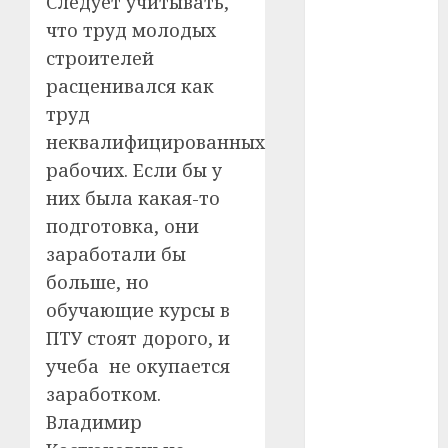
Следует учитывать,
что труд молодых
#телефон
строителей
#технологии
расценивался как
труд
#умер
неквалифицированных
#учёный
рабочих. Если бы у
них была какая-то
#цена
подготовка, они
Брест
заработали бы
больше, но
Китай
обучающие курсы в
ПТУ стоят дорого, и
гибель
учеба не окупается
интерьер
заработком.
Владимир
медицина