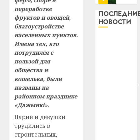
ферм, сборе и
почем
0
5
переработке
профи
ПОСЛЕДНИ
фруктов и овощей,
важне
НОВОСТИ
благоустройстве
сложн
Meta
лечен
и
населенных пунктов.
Meta и
BlackR
Имена тех, кто
21.07.202
BlackRock
вложа
потрудился с
вложат $14
$14
0
1
пользой для
млрд в
млрд
в
строительство
общества и
строит
У
центра
кошелька, были
центр
Мінску
искусственного
названы на
искусс
120
интеллекта
интел
районном празднике
гадоў
У Мінску 120
таму
2
«Дажынкі».
29.07.202
гадоў таму
нарадз
нарадзіўся
Парни и девушки
Ежы
0
Ежы Гедройц
Гедро
Автом
трудились в
—
—
как
строительных,
пасля
цифро
паслядоўны