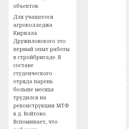
объектов.
#алкоголь
Для учащегося
#банк
агроколледжа
Кирилла
#беларусь
Дружиловского это
#бизнес
первый опыт работы
в стройбригаде. В
#брестская_обла
составе
#германия
студенческого
отряда парень
#дальнобойщик
больше месяца
#деньга
трудился на
реконструкции МТФ
#долгожитель
в д. Войтово.
#животное
Вспоминает, что