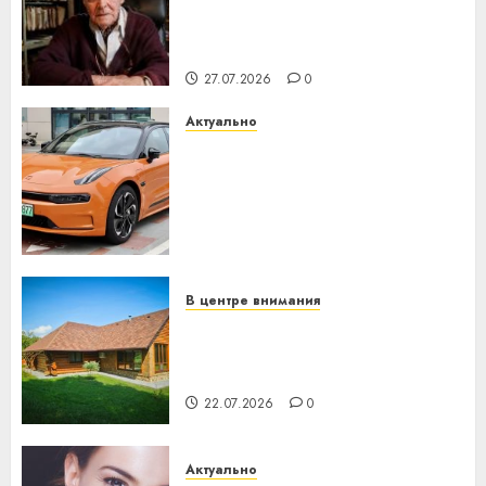
нарадзіўся Ежы Гедройц —
паслядоўны абаронца
незалежнасці Беларусі
27.07.2026
0
Актуально
Автомобиль как цифровое
устройство: почему
программное обеспечение
становится важнее
механики
23.07.2026
0
В центре внимания
Витебская область за месяц
потеряла 13 деревень и
хуторов
22.07.2026
0
Актуально