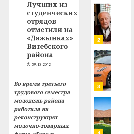
2
Лучших из
29.07.202
нарадз
студенческих
Ежы
0
Гедро
отрядов
Автом
—
как
отметили на
пасля
цифро
«Дажынках»
абаро
устрой
Витебского
незал
почем
3
Белару
прогр
района
обеспе
27.07.202
09.12.2012
станов
Витебс
важне
0
област
механ
за
Во время третьего
месяц
23.07.202
трудового семестра
потер
4
13
0
молодежь района
дерев
работала на
и
Здоро
реконструкции
хуторо
зубов
молочно-товарных
кажды
22.07.202
день: