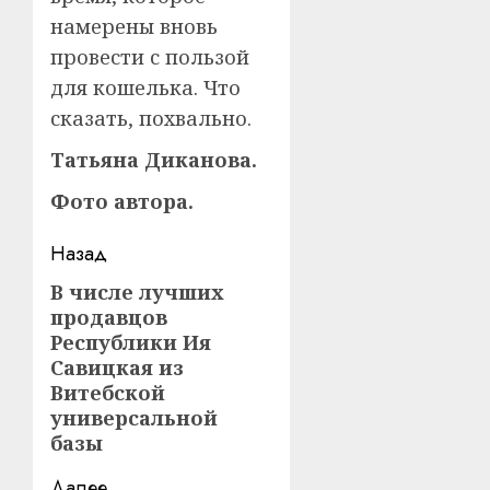
намерены вновь
провести с пользой
для кошелька. Что
сказать, похвально.
Татьяна Диканова.
Фото автора.
Навигация
Назад
записи
В числе лучших
Предыдущая
продавцов
запись:
Республики Ия
Савицкая из
Витебской
универсальной
базы
Далее