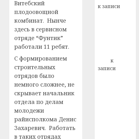
Витебский
к записи
21.07.202
плодоовощной
Ежегодно 1
0
комбинат. Нынче
декабря
здесь в сервисном
отмечается
Всемирный
отряде “Фунтик”
день борьбы
работали 11 ребят.
со СПИДом
С формированием
Егор
к
строительных
записи
отрядов было
Сладкое дело
по душе —
немного сложнее, не
пчеловодство
скрывает начальник
— много лет
отдела по делам
назад выбрал
молодежи
себе житель
райисполкома Денис
д. Бибиревка
Захаревич. Работать
Витебского
в таких отрядах
района