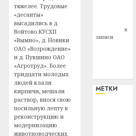
тяжелее. Трудовые
Владимир
«десанты»
Комаров
Антонина
высадились в д.
Федоровна
к
Войтово КУСХП
записи
«Вымно», д. Новики
Поможем
ОАО «Возрождение»
вместе Насте
и д. Пукшино ОАО
Питерской
«Агротруд». Более
победить
тридцати молодых
болезнь
людей клали
МЕТКИ
кирпичи, мешали
раствор, внося свою
#blizko
посильную лепту в
реконструкцию и
#tochka
модернизацию
#авто
животноводческих