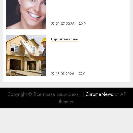
Здоровье зубов каждый
день: почему профилактика
важнее сложного лечения
21.07.2026
0
Строительство
Идеи подарков к
профессиональному
празднику День строителя
для коллег
15.07.2026
0
Copyright © Все права защищены.
|
ChromeNews
от AF
themes.