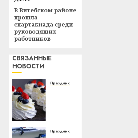
В Витебском районе
Следующая
прошла
запись:
спартакиада среди
руководящих
работников
СВЯЗАННЫЕ
НОВОСТИ
Праздник
Где и
как
можно
купить
пирожные
на
заказ в
Праздник