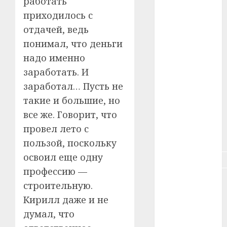
работать
#зарплата
приходилось с
#здоровье
отдачей, ведь
понимал, что деньги
#ип
надо именно
заработать. И
#кража
заработал… Пусть не
#кредит
такие и большие, но
все же. Говорит, что
#курс_валют
провел лето с
#налог
пользой, поскольку
освоил еще одну
#недвижимость
профессию —
#новости
строительную.
компаний
Кирилл даже и не
#пенсия
думал, что