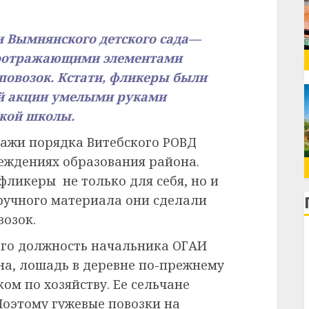
ки Вымнянского детского сада—
тоотражающими элементами
повозок. Кстати, фликеры были
ой акции умелыми руками
кой школы.
ражи порядка Витебского РОВД
еждениях образования района.
фликеры не только для себя, но и
дручного материала они сделали
возок.
го должность начальника ОГАИ
на, лошадь в деревне по-прежнему
м по хозяйству. Ее сельчане
Поэтому гужевые повозки на