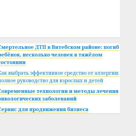
#сша
#телефон
#технологии
#умер
#учёный
#цена
Брест
Китай
гибель
интерьер
медицина
спорт
Смертельное ДТП в Витебском районе: погиб
ребёнок, несколько человек в тяжёлом
состоянии
Как выбрать эффективное средство от аллергии:
полное руководство для взрослых и детей
Современные технологии и методы лечения
онкологических заболеваний
Сервис для продвижения бизнеса