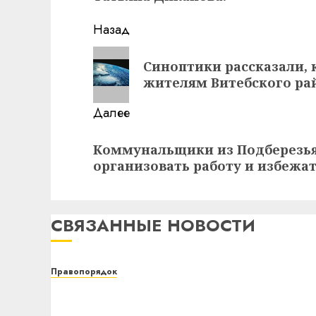
Навигация
Назад
записи
Предыдущая
Синоптики рассказали, 
запись:
жителям Витебского ра
Далее
Следующая
Коммунальщики из Подберезья 
запись:
организовать работу и избежа
СВЯЗАННЫЕ НОВОСТИ
Правопорядок
Сотрудники ОВД Витебского
райисполкома провели специальное