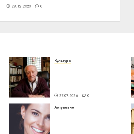
28.12.2020
0
Культура
У Мінску 120 гадоў таму
о
нарадзіўся Ежы Гедройц
— паслядоўны абаронца
незалежнасці Беларусі
27.07.2026
0
Актуально
Здоровье зубов каждый
день: почему
профилактика важнее