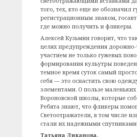
светоотражающими вставками даж
того, тех, кто еще не обозначил
регистрационным знаком, госавт
где можно получить и фликеры.
Алексей Кузьмин говорит, что та
целях предупреждения дорожно-
участием не только гужевых пово
формирования кульутры поведени
темное время суток самый прост
себя — это оснастить свою одеж
элементами. О пользе маленьких
Вороновской школы, которые собс
Ребята знают, что фликеры помог
Светоотражатели, в том числе и
стали их надежными спутниками
Татьяна Диканова.