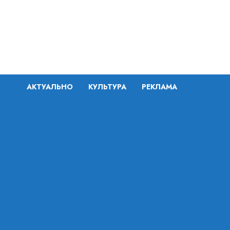
Перейти
к
содержимому
АКТУАЛЬНО
КУЛЬТУРА
РЕКЛАМА