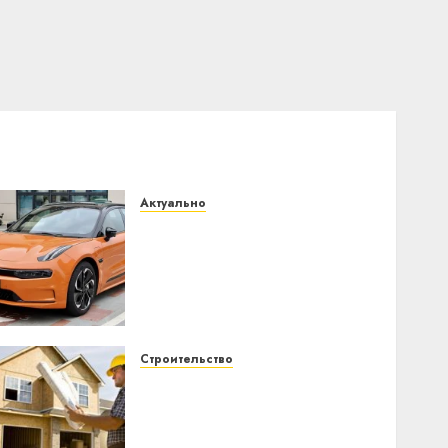
Актуально
Автомобиль как цифровое
устройство: почему
программное
обеспечение становится
важнее механики
23.07.2026
0
Строительство
Идеи подарков к
профессиональному
празднику День