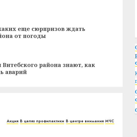
каких еще сюрпризов ждать
йона от погоды
Витебского района знают, как
ть аварий
Акция
В целях профилактики
В центре внимания
МЧС
В Витебском районе стартовала акция
МЧС «Безопасный Новый год!»