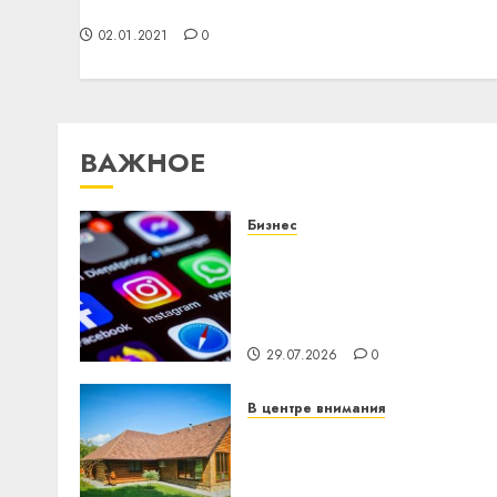
комплексное мероприятие «Быт»
02.01.2021
0
ВАЖНОЕ
Бизнес
Meta и BlackRock вложат
$14 млрд в строительств
центра искусственного
интеллекта
29.07.2026
0
В центре внимания
Витебская область за
месяц потеряла 13
деревень и хуторов