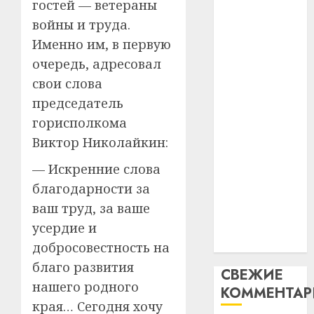
пасля
цифро
гостей — ветераны
паслядоўны
абаро
устрой
войны и труда.
абаронца
незал
почем
3
Именно им, в первую
Белару
прогр
незалежнасці
очередь, адресовал
обеспе
Беларусі
27.07.202
станов
Витебс
свои слова
Автомобиль
важне
0
област
председатель
как
механ
за
цифровое
горисполкома
месяц
устройство:
23.07.202
Виктор Николайкин:
потер
4
почему
13
0
— Искренние слова
программное
дерев
благодарности за
и
обеспечение
Здоро
хуторо
зубов
ваш труд, за ваше
становится
кажды
важнее
усердие и
22.07.202
день:
механики
добросовестность на
почем
0
5
благо развития
профи
СВЕЖИЕ
важне
нашего родного
КОММЕНТА
сложн
края… Сегодня хочу