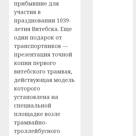
прибывшие для
#сша
участия в
#телефон
праздновании 1039-
летия Витебска. Еще
#технологии
один подарок от
#умер
транспортников —
презентация точной
#учёный
копии первого
#цена
витебского трамвая,
действующая модель
Брест
которого
установлена на
Китай
специальной
гибель
площадке возле
трамвайно-
интерьер
троллейбусного