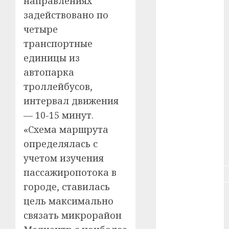
направлениях
задействовано по
#зарплата
четыре
#здоровье
транспортные
единицы из
#ип
автопарка
#кража
троллейбусов,
интервал движения
#кредит
— 10-15 минут.
«Схема маршрута
#курс_валют
определялась с
#налог
учетом изучения
пассажиропотока в
#недвижимость
городе, ставилась
#новости
цель максимально
компаний
связать микрорайон
#пенсия