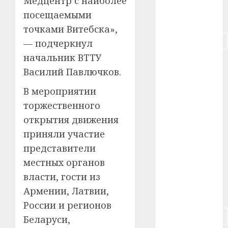
Медцентр с наиболее
посещаемыми
#питание
точками Витебска»,
#подорожание
— подчеркнул
начальник ВТТУ
#польша
Василий Павлючков.
#путешествие
В мероприятии
торжественного
#работа
открытия движения
#россия
приняли участие
представители
#сигарета
местных органов
#собака
власти, гости из
Армении, Латвии,
#сон
России и регионов
#строительство
Беларуси,