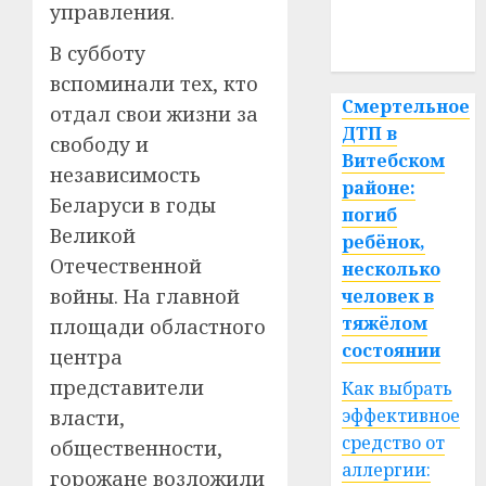
медицина
управления.
спорт
В субботу
вспоминали тех, кто
Смертельное
отдал свои жизни за
ДТП в
свободу и
Витебском
независимость
районе:
Беларуси в годы
погиб
Великой
ребёнок,
Отечественной
несколько
войны. На главной
человек в
тяжёлом
площади областного
состоянии
центра
представители
Как выбрать
эффективное
власти,
средство от
общественности,
аллергии:
горожане возложили