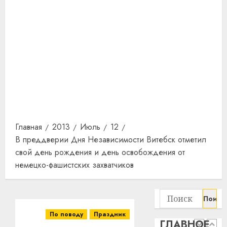
13
0
дерев
и
Здоро
хуторо
зубов
кажды
22.07.202
день:
почем
0
5
профи
важне
сложн
Meta
лечен
и
Главная
2013
Июль
12
BlackR
21.07.202
В преддверии Дня Независимости Витебск отметил
вложа
свой день рождения и день освобождения от
$14
0
1
млрд
немецко-фашистских захватчиков
в
строит
У
Найти:
центр
Мінску
искусс
120
По поводу
Праздник
интел
гадоў
ГЛАВНОЕ