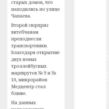
старых домов, что
#авто
находились по улице
#алкоголь
Чапаева.
#банк
Второй сюрприз
витебчанам
#беларусь
преподнесли
#бизнес
транспортники.
Благодаря открытию
#брестская_обла
двух новых
троллейбусных
#германия
маршрутов № 9 и №
#дальнобойщик
10, микрорайон
Медцентр стал
#деньга
ближе.
#долгожитель
На данных
#животное