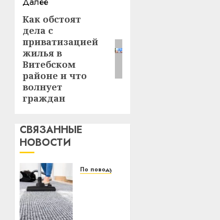
Далее
Как обстоят
Следующая
дела с
запись:
приватизацией
жилья в
Витебском
районе и что
волнует
граждан
СВЯЗАННЫЕ
НОВОСТИ
По поводу
Уборка
в
бизнесе:
почему