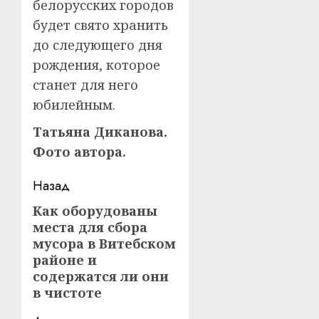
белорусских городов
будет свято хранить
до следующего дня
рождения, которое
станет для него
юбилейным.
Татьяна Диканова.
Фото автора.
Навигация
Назад
записи
Как оборудованы
Предыдущая
места для сбора
запись:
мусора в Витебском
районе и
содержатся ли они
в чистоте