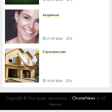
Актуально
Здоровье зубов каждый
день: почему профилактика
важнее сложного лечения
21.07.2026
0
Строительство
Идеи подарков к
профессиональному
празднику День строителя
для коллег
15.07.2026
0
Copyright © Все права защищены.
|
ChromeNews
от AF
themes.