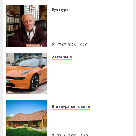
Культура
У Мінску 120 гадоў таму
нарадзіўся Ежы Гедройц —
паслядоўны абаронца
незалежнасці Беларусі
27.07.2026
0
Актуально
Автомобиль как цифровое
устройство: почему
программное обеспечение
становится важнее
механики
23.07.2026
0
В центре внимания
Витебская область за месяц
потеряла 13 деревень и
хуторов
22.07.2026
0