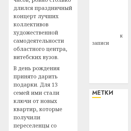
района
длился праздничный
Владимир
концерт лучших
Комаров
коллективов
Антонина
художественной
Федоровна
к
самодеятельности
записи
областного центра,
Поможем
витебских вузов.
вместе Насте
Питерской
В день рождения
победить
принято дарить
болезнь
подарки. Для 13
МЕТКИ
семей ими стали
ключи от новых
квартир, которые
#blizko
получили
#tochka
переселенцы со