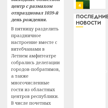
день:
центр с размахом
почем
0
5
профи
отпраздновал 1039-й
ПОСЛЕДНИ
важне
день рождения.
НОВОСТИ
сложн
Meta
лечен
В пятницу разделить
и
BlackR
Meta и
праздничное
21.07.202
вложа
BlackRock
настроение вместе с
$14
0
1
вложат $14
витебчанами в
млрд
млрд в
в
Летнем амфитеатре
строительство
строит
У
собрались делегации
центра
центр
Мінску
городов-побратимов,
искусственного
искусс
120
а также
интел
гадоў
интеллекта
таму
многочисленные
У Мінску 120
2
29.07.202
нарадз
гости из областных
гадоў таму
Ежы
0
нарадзіўся
центров республики.
Гедро
Автом
Ежы Гедройц
В числе почетных
—
как
—