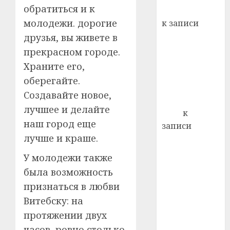
лечен
обратиться и к
Вывоз мусора
21.07.202
молодежи. дорогие
к записи
Ежегодно 1
0
друзья, вы живете в
декабря
прекрасном городе.
отмечается
Храните его,
Всемирный
оберегайте.
день борьбы
Создавайте новое,
со СПИДом
лучшее и делайте
Егор
к
наш город еще
записи
лучше и краше.
Сладкое дело
по душе —
У молодежи также
пчеловодство
была возможность
— много лет
признаться в любви
назад выбрал
Витебску: на
себе житель
протяжении двух
д. Бибиревка
Витебского
часов, ровно столько