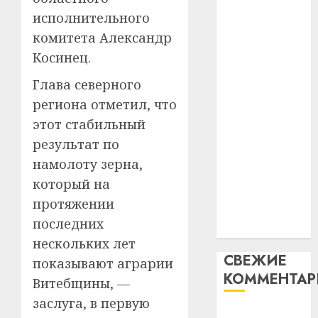
таму
2
абаронца
исполнительного
29.07.202
нарадз
незалежнасці
комитета Александр
Ежы
0
Беларусі
Гедро
Косинец.
Автом
Автомобиль
—
как
Глава северного
как
пасля
цифро
абаро
региона отметил, что
цифровое
устрой
незал
почем
устройство:
3
этот стабильный
Белару
прогр
почему
результат по
обеспе
программное
27.07.202
намолоту зерна,
станов
Витебс
обеспечение
важне
который на
0
област
становится
механ
за
протяжении
важнее
месяц
последних
23.07.202
механики
потер
4
нескольких лет
13
0
СВЕЖИЕ
дерев
показывают аграрии
КОММЕНТА
и
Здоро
Витебщины, —
хуторо
зубов
заслуга, в первую
кажды
Вывоз мусора