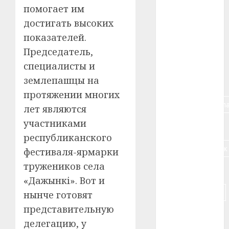
помогает им
#алкоголь
достигать высоких
показателей.
#банк
Председатель,
#беларусь
специалисты и
землепашцы на
#бизнес
протяжении многих
#брестская_обла
лет являются
участниками
#германия
республиканского
#дальнобойщик
фестиваля-ярмарки
тружеников села
#деньга
«Дажынкі». Вот и
#долгожитель
нынче готовят
представительную
#животное
делегацию, у