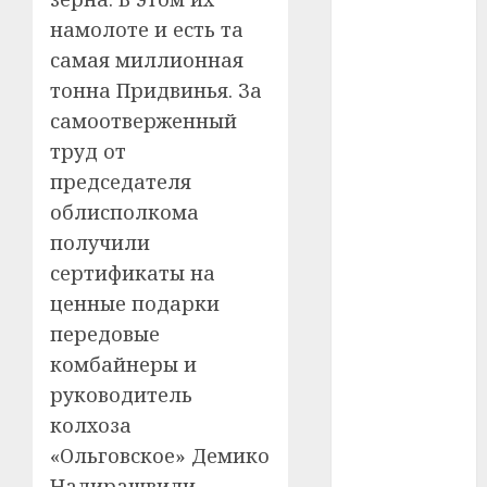
намолоте и есть та
#телефон
самая миллионная
#технологии
тонна Придвинья. За
самоотверженный
#умер
труд от
#учёный
председателя
облисполкома
#цена
получили
сертификаты на
Брест
ценные подарки
Китай
передовые
комбайнеры и
гибель
руководитель
интерьер
колхоза
«Ольговское» Демико
медицина
Надирашвили.