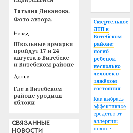
спорт
Татьяна Диканова.
Фото автора.
Смертельное
ДТП в
Навигация
Назад
Витебском
записи
Школьные ярмарки
Предыдущая
районе:
пройдут 17 и 24
погиб
запись:
августа в Витебске
ребёнок,
и Витебском районе
несколько
человек в
Далее
тяжёлом
Следующая
Где в Витебском
состоянии
районе уродили
запись:
Как выбрать
яблоки
эффективное
средство от
аллергии:
СВЯЗАННЫЕ
полное
НОВОСТИ