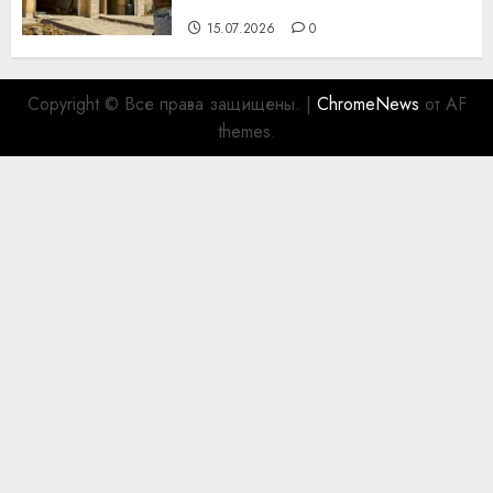
для коллег
15.07.2026
0
Copyright © Все права защищены.
|
ChromeNews
от AF
themes.