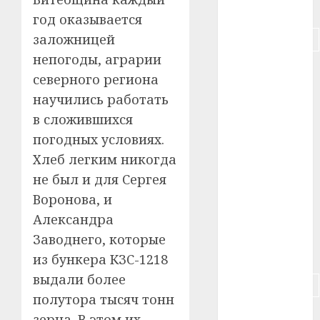
#питание
год оказывается
заложницей
#подорожание
непогоды, аграрии
#польша
северного региона
научились работать
#путешествие
в сложившихся
#работа
погодных условиях.
Хлеб легким никогда
#россия
не был и для Сергея
#сигарета
Воронова, и
Александра
#собака
Заводнего, которые
#сон
из бункера КЗС-1218
выдали более
#строительство
полутора тысяч тонн
#сша
зерна. В этом их