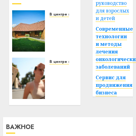
руководство
для взрослых
В центре внимания
и детей
Витебская
область
Современные
за
технологии
месяц
и методы
потеряла
лечения
13
онкологически
деревень
В центре внимания
заболеваний
и
В
хуторов
Беларуси
Сервис для
объявили
продвижения
красный
22.07.2026
бизнеса
0
уровень
опасности:
температура
поднимется
до
ВАЖНОЕ
+39°C