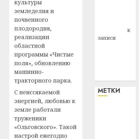
культуры
Владимир
земледелия и
Комаров
почвенного
Антонина
плодородия,
Федоровна
к
реализации
записи
областной
Поможем
вместе Насте
программы «Чистые
Питерской
поля», обновлению
победить
машинно-
болезнь
тракторного парка.
МЕТКИ
С неиссякаемой
энергией, любовью к
#blizko
земле работали
труженики
#tochka
«Ольговского». Такой
настрой ежегодно
#авто