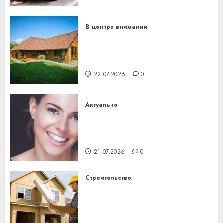
механики
23.07.2026
0
В центре внимания
Витебская область за месяц
потеряла 13 деревень и
хуторов
22.07.2026
0
Актуально
Здоровье зубов каждый
день: почему профилактика
важнее сложного лечения
21.07.2026
0
Строительство
Идеи подарков к
профессиональному
празднику День строителя