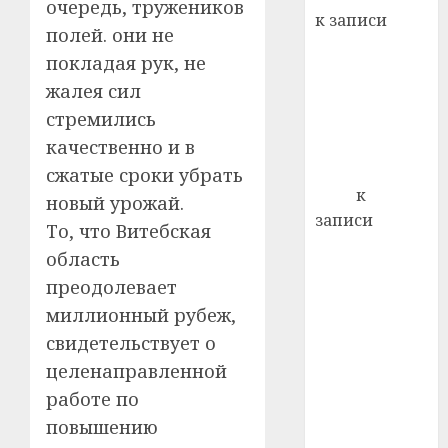
22.07.202
очередь, тружеников
день:
к записи
почем
полей. они не
0
5
Ежегодно 1
профи
покладая рук, не
декабря
важне
жалея сил
отмечается
сложн
стремились
Всемирный
лечен
день борьбы
качественно и в
21.07.202
со СПИДом
сжатые сроки убрать
0
Егор
к
новый урожай.
записи
То, что Витебская
Сладкое дело
область
по душе —
преодолевает
пчеловодство
миллионный рубеж,
— много лет
свидетельствует о
назад выбрал
целенаправленной
себе житель
д. Бибиревка
работе по
Витебского
повышению
района