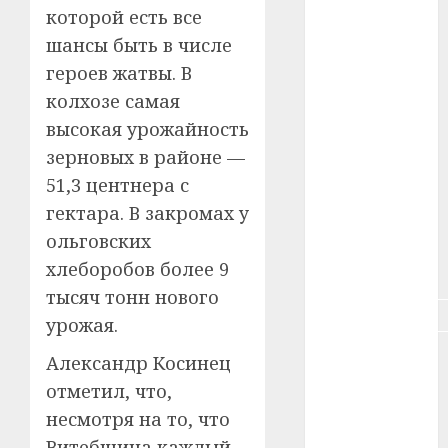
#зарплата
которой есть все
шансы быть в числе
#здоровье
героев жатвы. В
#ип
колхозе самая
высокая урожайность
#кража
зерновых в районе —
51,3 центнера с
#кредит
гектара. В закромах у
#курс_валют
ольговских
хлеборобов более 9
#налог
тысяч тонн нового
#недвижимость
урожая.
#новости
Александр Косинец
компаний
отметил, что,
#пенсия
несмотря на то, что
Витебщина каждый