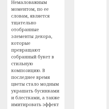
Немаловажным
#сша
моментом, по ее
#телефон
словам, является
тщательно
#технологии
отобранные
#умер
элементы декора,
которые
#учёный
превращают
собранный букет в
#цена
стильную
Брест
композицию. В
последнее время
Китай
цветы стало модным
гибель
украшать бусинками
и блестками, а также
интерьер
имитировать эффект