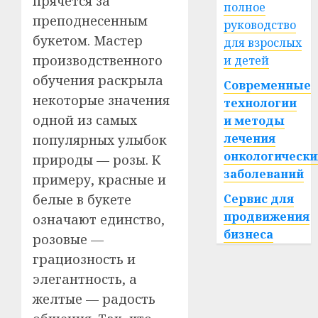
прячется за
полное
преподнесенным
руководство
букетом. Мастер
для взрослых
производственного
и детей
обучения раскрыла
Современные
некоторые значения
технологии
одной из самых
и методы
лечения
популярных улыбок
онкологически
природы — розы. К
заболеваний
примеру, красные и
белые в букете
Сервис для
продвижения
означают единство,
бизнеса
розовые —
грациозность и
элегантность, а
желтые — радость