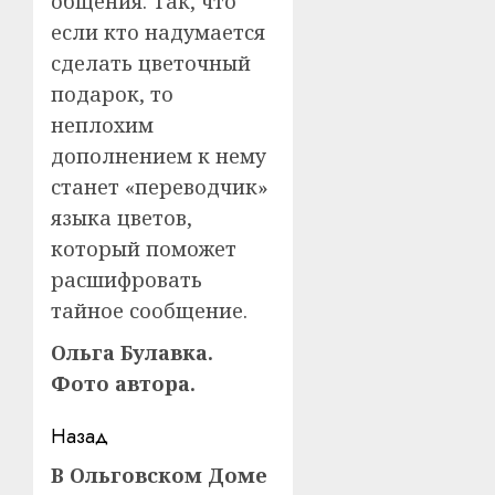
общения. Так, что
если кто надумается
сделать цветочный
подарок, то
неплохим
дополнением к нему
станет «переводчик»
языка цветов,
который поможет
расшифровать
тайное сообщение.
Ольга Булавка.
Фото автора.
Навигация
Назад
записи
В Ольговском Доме
Предыдущая