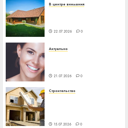
В центре внимания
Витебская область за месяц
потеряла 13 деревень и
хуторов
22.07.2026
0
Актуально
Здоровье зубов каждый
день: почему профилактика
важнее сложного лечения
21.07.2026
0
Строительство
Идеи подарков к
профессиональному
празднику День строителя
для коллег
15.07.2026
0