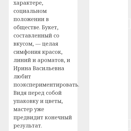
характере,
социальном
#питание
положении в
#подорожание
обществе. Букет,
составленный со
#польша
вкусом, — целая
#путешествие
симфония красок,
линий и ароматов, и
#работа
Ирина Васильевна
#россия
любит
поэкспериментировать.
#сигарета
Видя перед собой
#собака
упаковку и цветы,
мастер уже
#сон
предвидит конечный
#строительство
результат.