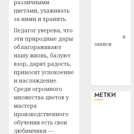
различными
района
цветами, ухаживать
Владимир
за ними и хранить.
Комаров
Антонина
Педагог уверена, что
Федоровна
к
эти природные дары
записи
облагораживают
Поможем
нашу жизнь, балуют
вместе Насте
взор, дарят радость,
Питерской
приносят успокоение
победить
и наслаждение.
болезнь
Среди огромного
МЕТКИ
множества цветов у
мастера
#blizko
производственного
обучения есть свои
#tochka
любимчики —