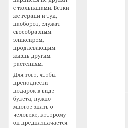
с тюльпанами. Ветки
#зарплата
же герани и туи,
#здоровье
наоборот, служат
своеобразным
#ип
эликсиром,
продлевающим
#кража
жизнь другим
#кредит
растениям.
#курс_валют
Для того, чтобы
преподнести
#налог
подарок в виде
#недвижимость
букета, нужно
многое знать о
#новости
компаний
человеке, которому
он предназначается:
#пенсия