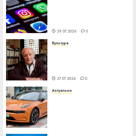
Meta и BlackRock вложат $14
млрд в строительство
центра искусственного
интеллекта
29.07.2026
0
Культура
У Мінску 120 гадоў таму
нарадзіўся Ежы Гедройц —
паслядоўны абаронца
незалежнасці Беларусі
27.07.2026
0
Актуально
Автомобиль как цифровое
устройство: почему
программное обеспечение
становится важнее
механики
23.07.2026
0