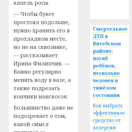
медицина
капель росы.
спорт
— Чтобы букет
простоял подольше,
Смертельное
нужно хранить его в
ДТП в
прохладном месте,
Витебском
но не на сквозняке,
районе:
— рассказывает
погиб
Ирина Филипчик. —
ребёнок,
Важно регулярно
несколько
менять воду в вазе, а
человек в
также подрезать
тяжёлом
состоянии
кончики наискосок.
Как выбрать
Большинство даже не
эффективное
подозревает о том,
средство от
какой смысл
аллергии: