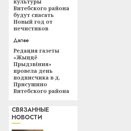
культуры
запись:
Витебского района
будут спасать
Новый год от
нечистиков
Далее
Редация газеты
Следующая
«Жыццё
запись:
Прыдзвіння»
провела день
подписчика в д.
Присушино
Витебского района
СВЯЗАННЫЕ
НОВОСТИ