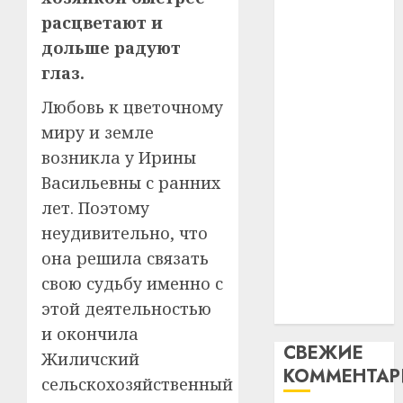
интел
гадоў
паслядоўны
расцветают и
таму
2
абаронца
дольше радуют
29.07.202
нарадз
незалежнасці
глаз.
Ежы
0
Беларусі
Гедро
Автом
Любовь к цветочному
Автомобиль
—
как
миру и земле
как
пасля
цифро
абаро
цифровое
устрой
возникла у Ирины
незал
почем
устройство:
3
Васильевны с ранних
Белару
прогр
почему
лет. Поэтому
обеспе
программное
27.07.202
неудивительно, что
станов
Витебс
обеспечение
важне
0
област
она решила связать
становится
механ
за
свою судьбу именно с
важнее
месяц
этой деятельностью
23.07.202
механики
потер
4
и окончила
13
0
СВЕЖИЕ
дерев
Жиличский
КОММЕНТА
и
Здоро
сельскохозяйственный
хуторо
зубов