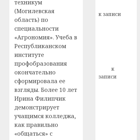
техникум
кажды
Вывоз мусора
22.07.202
(Могилевская
день:
к записи
почем
0
область) по
5
Ежегодно 1
профи
специальности
декабря
важне
«Агрономия». Учеба в
отмечается
сложн
Всемирный
Республиканском
лечен
день борьбы
институте
21.07.202
со СПИДом
профобразования
0
Егор
к
окончательно
записи
сформировала ее
Сладкое дело
взгляды. Более 10 лет
по душе —
Ирина Филипчик
пчеловодство
демонстрирует
— много лет
учащимся колледжа,
назад выбрал
себе житель
как правильно
д. Бибиревка
«общаться» с
Витебского