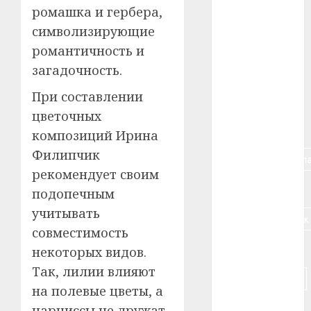
#авто
ромашка и гербера,
символизирующие
#алкоголь
романтичность и
#банк
загадочность.
При составлении
#беларусь
цветочных
#бизнес
композиций Ирина
Филипчик
#брестская_обла
рекомендует своим
#германия
подопечным
учитывать
#дальнобойщик
совместимость
#деньга
некоторых видов.
Так, лилии влияют
#долгожитель
на полевые цветы, а
#животное
нарциссы не дружат