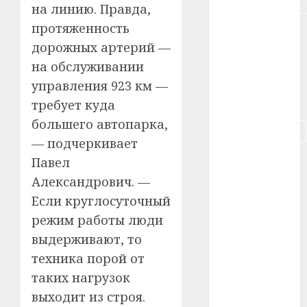
#недвижимость
на линию. Правда,
протяженность
#новости
компаний
дорожных артерий —
на обслуживании
#пенсия
управления 923 км —
#питание
требует куда
большего автопарка,
#подорожание
— подчеркивает
#польша
Павел
Александрович. —
#путешествие
Если круглосуточный
#работа
режим работы люди
выдерживают, то
#россия
техника порой от
таких нагрузок
#сигарета
выходит из строя.