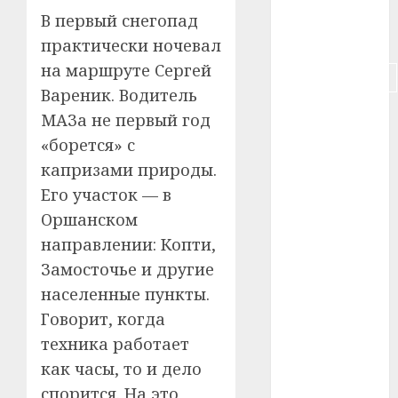
#собака
В первый снегопад
#сон
практически ночевал
на маршруте Сергей
#строительство
Вареник. Водитель
#сша
МАЗа не первый год
«борется» с
#телефон
капризами природы.
#технологии
Его участок — в
Оршанском
#умер
направлении: Копти,
#учёный
Замосточье и другие
населенные пункты.
#цена
Говорит, когда
техника работает
Брест
как часы, то и дело
Китай
спорится. На это