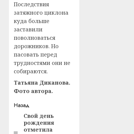
Последствия
затяжного циклона
куда больше
заставили
поволноваться
дорожников. Но
пасовать перед
трудностями они не
собираются.
Татьяна Диканова.
Фото автора.
Навигация
Назад
записи
Свой день
Предыдущая
рождения
запись:
отметила