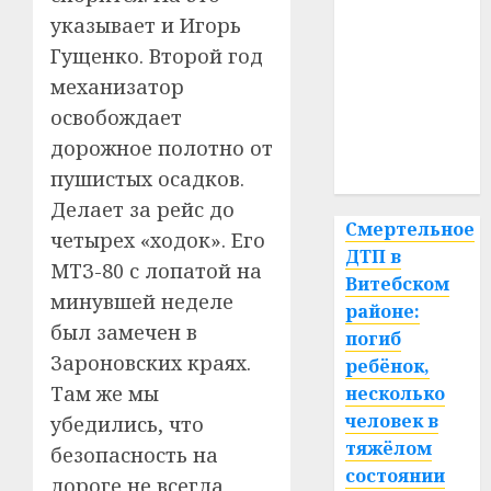
указывает и Игорь
гибель
Гущенко. Второй год
интерьер
механизатор
освобождает
медицина
дорожное полотно от
спорт
пушистых осадков.
Делает за рейс до
Смертельное
четырех «ходок». Его
ДТП в
МТЗ-80 с лопатой на
Витебском
минувшей неделе
районе:
был замечен в
погиб
Зароновских краях.
ребёнок,
Там же мы
несколько
человек в
убедились, что
тяжёлом
безопасность на
состоянии
дороге не всегда