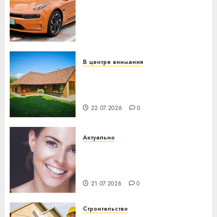
устройство: почему
программное обеспечение
становится важнее
механики
23.07.2026
0
В центре внимания
Витебская область за месяц
потеряла 13 деревень и
хуторов
22.07.2026
0
Актуально
Здоровье зубов каждый
день: почему профилактика
важнее сложного лечения
21.07.2026
0
Строительство