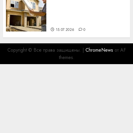
Идеи подарков к
профессиональному
празднику День строителя
для коллег
15.07.2026
0
Copyright © Все права защищены.
|
ChromeNews
от AF
themes.