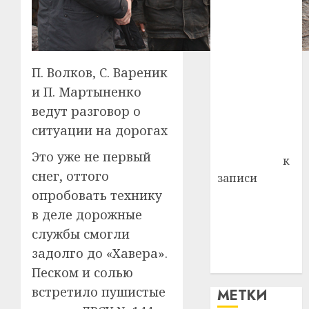
— много лет
назад выбрал
себе житель
д. Бибиревка
П. Волков, С. Вареник
Витебского
и П. Мартыненко
района
Владимир
ведут разговор о
Комаров
ситуации на дорогах
Антонина
Это уже не первый
Федоровна
к
снег, оттого
записи
опробовать технику
Поможем
вместе Насте
в деле дорожные
Питерской
службы смогли
победить
задолго до «Хавера».
болезнь
Песком и солью
встретило пушистые
МЕТКИ