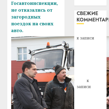
механики
Госавтоинспекции,
не отказались от
СВЕЖИЕ
загородных
КОММЕНТА
поездок на своих
авто.
Вывоз мусора
к записи
Ежегодно 1
декабря
отмечается
Всемирный
день борьбы
со СПИДом
Егор
к
записи
Сладкое дело
по душе —
пчеловодство