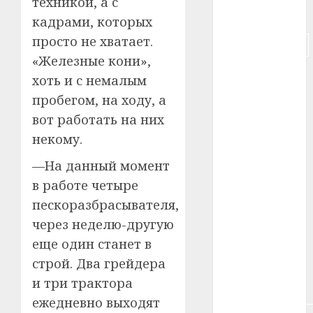
техникой, а с
#деньга
кадрами, которых
просто не хватает.
#долгожитель
«Железные кони»,
#животное
хоть и с немалым
пробегом, на ходу, а
#зарплата
вот работать на них
#здоровье
некому.
#ип
—На данный момент
в работе четыре
#кража
пескоразбрасывателя,
через неделю-другую
#кредит
еще один станет в
#курс_валют
строй. Два грейдера
и три трактора
#налог
ежедневно выходят