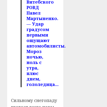
Витебского
РОВД
Павел
Мартыненко.
— Удар
градусом
первыми
ощущают
автомобилисты.
Мороз
ночью,
ноль с
утра,
плюс
днем,
гололедица…
Сильному снегопаду
хватает всего пары