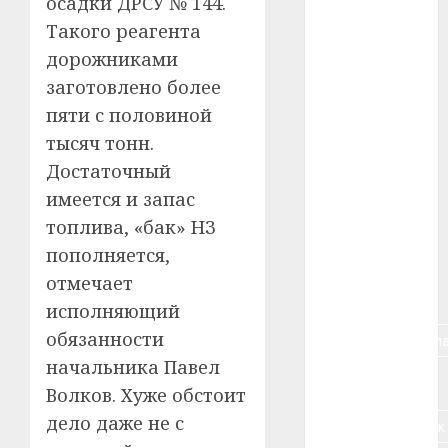
осадки ДРСУ № 144.
Такого реагента
#blizko
дорожниками
#tochka
заготовлено более
пяти с половиной
#авто
тысяч тонн.
#алкоголь
Достаточный
имеется и запас
#банк
топлива, «бак» НЗ
#беларусь
пополняется,
отмечает
#бизнес
исполняющий
обязанности
#брестская_обла
начальника Павел
#германия
Волков. Хуже обстоит
дело даже не с
#дальнобойщик