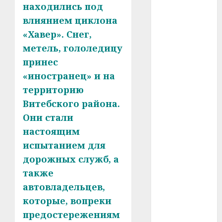
У Мінску 120
находились под
гадоў таму
влиянием циклона
нарадзіўся
«Хавер». Снег,
Ежы Гедройц
метель, гололедицу
—
принес
паслядоўны
«иностранец» и на
абаронца
территорию
незалежнасці
Витебского района.
Беларусі
Автомобиль
Они стали
как
настоящим
цифровое
испытанием для
устройство:
дорожных служб, а
почему
также
программное
автовладельцев,
обеспечение
которые, вопреки
становится
предостережениям
важнее