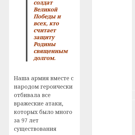
солдат
#зарплата
Великой
Победы и
#здоровье
всех, кто
считает
#ип
защиту
#кража
Родины
священным
#кредит
долгом.
#курс_валют
Наша армия вместе с
#налог
народом героически
отбивала все
#недвижимость
вражеские атаки,
#новости
которых было много
компаний
за 97 лет
#пенсия
существования