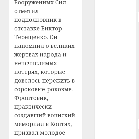
Вооруженных Сил,
#питание
отметил
#подорожание
подполковник в
отставке Виктор
#польша
Терещенко. Он
#путешествие
напомнил о великих
жертвах народа и
#работа
неисчислимых
#россия
потерях, которые
довелось пережить в
#сигарета
сороковые-роковые.
#собака
Фронтовик,
практически
#сон
создавший воинский
мемориал в Коптях,
#строительство
призвал молодое
#сша