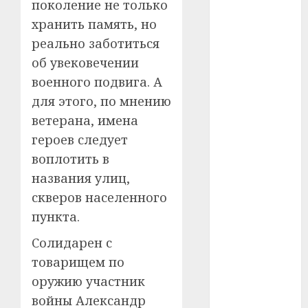
поколение не только
хранить память, но
#телефон
реально заботиться
#технологии
об увековечении
военного подвига. А
#умер
для этого, по мнению
#учёный
ветерана, имена
героев следует
#цена
воплотить в
Брест
названия улиц,
скверов населенного
Китай
пункта.
гибель
Солидарен с
товарищем по
интерьер
оружию участник
медицина
войны Александр