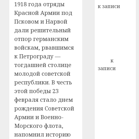
21.07.202
1918 года отряды
к записи
0
Красной Армии под
Ежегодно 1
Псковом и Нарвой
декабря
отмечается
дали решительный
Всемирный
отпор германским
день борьбы
войскам, рвавшимся
со СПИДом
к Петрограду —
Егор
к
тогдашней столице
записи
молодой советской
Сладкое дело
республики. В честь
по душе —
этой победы 23
пчеловодство
февраля стало днем
— много лет
назад выбрал
рождения Советской
себе житель
Армии и Военно-
д. Бибиревка
Морского флота,
Витебского
напомнил историю
района