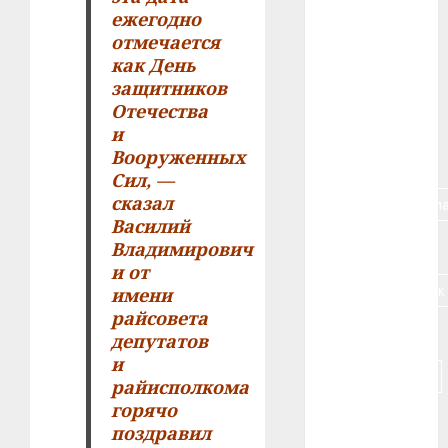
ежегодно
#алкоголь
отмечается
как День
#банк
защитников
Отечества
#беларусь
и
Вооруженных
#бизнес
Сил, —
сказал
#брестская_обла
Василий
#германия
Владимирович
и от
#дальнобойщик
имени
райсовета
#деньга
депутатов
и
#долгожитель
райисполкома
горячо
#животное
поздравил