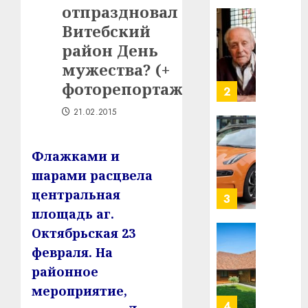
отпраздновал
Ежы
0
Гедро
Витебский
Автом
—
как
район День
пасля
цифро
мужества? (+
абаро
устрой
фоторепортаж)
незал
почем
3
Белару
прогр
21.02.2015
обеспе
27.07.202
станов
Витебс
важне
0
област
Флажками и
механ
за
шарами расцвела
месяц
23.07.202
центральная
потер
4
13
0
площадь аг.
дерев
Октябрьская 23
и
Здоро
февраля. На
хуторо
зубов
районное
кажды
22.07.202
день:
мероприятие,
почем
0
5