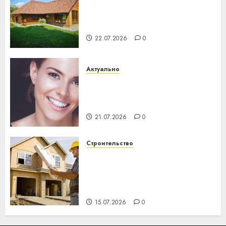
Витебская область за месяц
потеряла 13 деревень и
хуторов
22.07.2026
0
Актуально
Здоровье зубов каждый
день: почему профилактика
важнее сложного лечения
21.07.2026
0
Строительство
Идеи подарков к
профессиональному
празднику День строителя
для коллег
15.07.2026
0