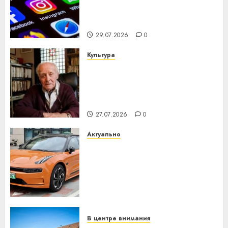
центра искусственного
интеллекта
29.07.2026
0
Культура
У Мінску 120 гадоў таму
нарадзіўся Ежы Гедройц —
паслядоўны абаронца
незалежнасці Беларусі
27.07.2026
0
Актуально
Автомобиль как цифровое
устройство: почему
программное обеспечение
становится важнее
механики
23.07.2026
0
В центре внимания