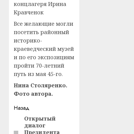
концлагеря Ирина
Кравченок
Все желающие могли
посетить районный
историко-
краеведческий музей
и по его экспозициям
пройти 70-летний
путь из мая 45-го.
Нина Столяренко.
Фото автора.
Навигация
Назад
записи
Открытый
Предыдущая
диалог
запись:
Президента