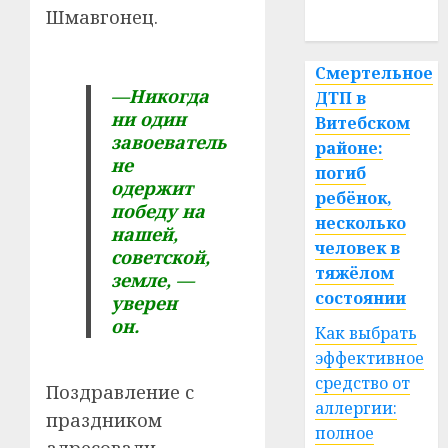
Шмавгонец.
спорт
Смертельное
—Никогда
ДТП в
ни один
Витебском
завоеватель
районе:
не
погиб
одержит
ребёнок,
победу на
несколько
нашей,
человек в
советской,
тяжёлом
земле, —
состоянии
уверен
он.
Как выбрать
эффективное
средство от
Поздравление с
аллергии:
праздником
полное