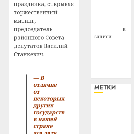
праздника, открывая
Владимир
торжественный
Комаров
митинг,
Антонина
председатель
Федоровна
к
записи
районного Совета
Поможем
депутатов Василий
вместе Насте
Станкевич.
Питерской
победить
болезнь
— В
отличие
МЕТКИ
от
некоторых
#blizko
других
государств
#tochka
в нашей
стране
#авто
эта дата