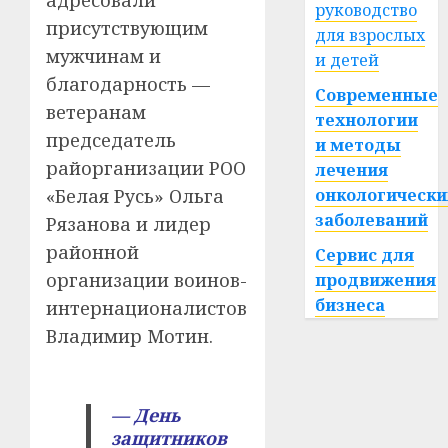
адресовали
руководство
присутствующим
для взрослых
мужчинам и
и детей
благодарность —
Современные
ветеранам
технологии
председатель
и методы
райорганизации РОО
лечения
«Белая Русь» Ольга
онкологически
заболеваний
Рязанова и лидер
районной
Сервис для
организации воинов-
продвижения
бизнеса
интернационалистов
Владимир Мотин.
— День
защитников