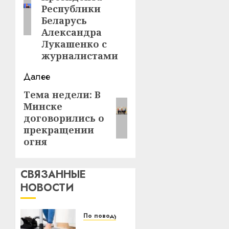
Республики
Беларусь
Александра
Лукашенко с
журналистами
Далее
Тема недели: В
Следующая
Минске
запись:
договорились о
прекращении
огня
СВЯЗАННЫЕ
НОВОСТИ
По поводу
Уборка