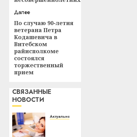
Далее
По случаю 90-летия
Следующая
ветерана Петра
запись:
Кодашевича в
Витебском
райисполкоме
состоялся
торжественный
прием
СВЯЗАННЫЕ
НОВОСТИ
Актуально
Что
делать,