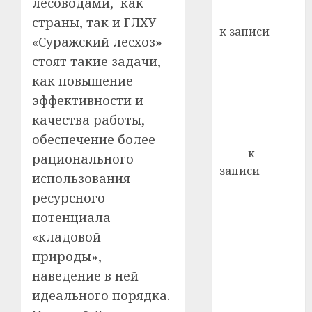
лесоводами, как
кажды
Вывоз мусора
22.07.202
страны, так и ГЛХУ
день:
к записи
почем
0
«Суражский лесхоз»
5
Ежегодно 1
профи
стоят такие задачи,
декабря
важне
как повышение
отмечается
сложн
эффективности и
Всемирный
лечен
день борьбы
качества работы,
21.07.202
со СПИДом
обеспечение более
0
Егор
к
рационального
записи
использования
Сладкое дело
ресурсного
по душе —
потенциала
пчеловодство
«кладовой
— много лет
природы»,
назад выбрал
себе житель
наведение в ней
д. Бибиревка
идеального порядка.
Витебского