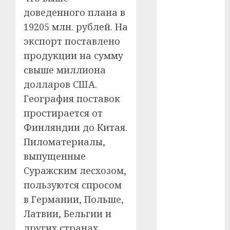
#сша
доведенного плана в
19205 млн. рублей. На
#телефон
экспорт поставлено
#технологии
продукции на сумму
свыше миллиона
#умер
долларов США.
#учёный
География поставок
простирается от
#цена
Финляндии до Китая.
Пиломатериалы,
Брест
выпущенные
Китай
Суражским лесхозом,
пользуются спросом
гибель
в Германии, Польше,
интерьер
Латвии, Бельгии и
других странах.