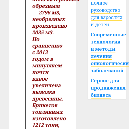
полное
обрезным
руководство
— 2796 м3,
для взрослых
необрезных
и детей
произведено
2035 м3.
Современные
По
технологии
сравнению
и методы
с 2013
лечения
годом в
онкологически
минувшем
заболеваний
почти
вдвое
Сервис для
увеличена
продвижения
вывозка
бизнеса
древесины.
Брикетов
топливных
изготовлено
1212 тонн,