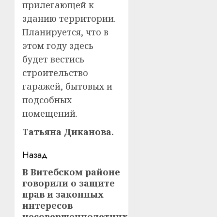
прилегающей к
зданию территории.
Планируется, что в
этом году здесь
будет вестись
строительство
гаражей, бытовых и
подсобных
помещений.
Татьяна Диканова.
Навигация
Назад
записи
В Витебском районе
Предыдущая
говорили о защите
запись:
прав и законных
интересов
несовершеннолетних