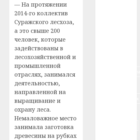
— На протяжении
#авто
2014-го коллектив
#алкоголь
Суражского лесхоза,
а это свыше 200
#банк
человек, которые
#беларусь
задействованы в
лесохозяйственной и
#бизнес
промышленной
#брестская_обла
отраслях, занимался
деятельностью,
#германия
направленной на
#дальнобойщик
выращивание и
охрану леса.
#деньга
Немаловажное место
#долгожитель
занимала заготовка
древесины на рубках
#животное