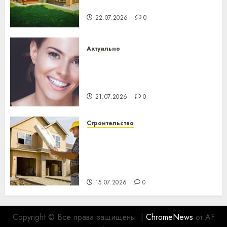
хуторов
22.07.2026
0
Актуально
Здоровье зубов каждый
день: почему профилактика
важнее сложного лечения
21.07.2026
0
Строительство
Идеи подарков к
профессиональному
празднику День строителя
для коллег
15.07.2026
0
Copyright © Все права защищены.
|
ChromeNews
от AF