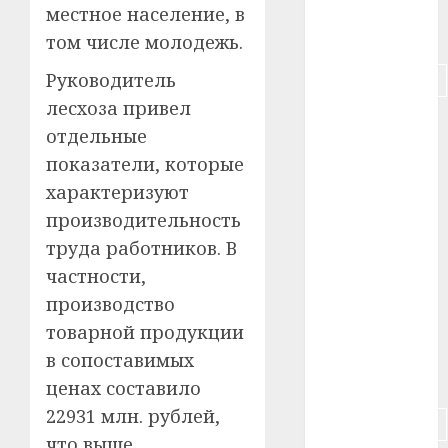
местное население, в
#питание
том числе молодежь.
Руководитель
#подорожание
лесхоза привел
#польша
отдельные
показатели, которые
#путешествие
характеризуют
#работа
производительность
труда работников. В
#россия
частности,
#сигарета
производство
товарной продукции
#собака
в сопоставимых
#сон
ценах составило
22931 млн. рублей,
#строительство
что выше