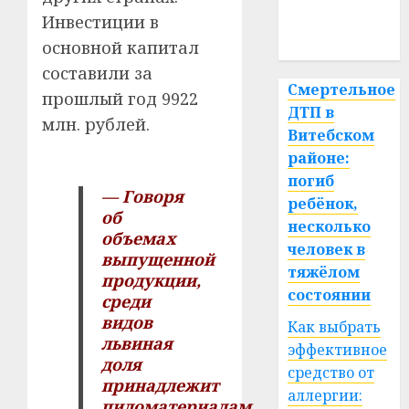
медицина
Инвестиции в
спорт
основной капитал
составили за
Смертельное
прошлый год 9922
ДТП в
млн. рублей.
Витебском
районе:
погиб
— Говоря
ребёнок,
об
несколько
объемах
человек в
выпущенной
тяжёлом
продукции,
состоянии
среди
видов
Как выбрать
львиная
эффективное
доля
средство от
принадлежит
аллергии:
пиломатериалам