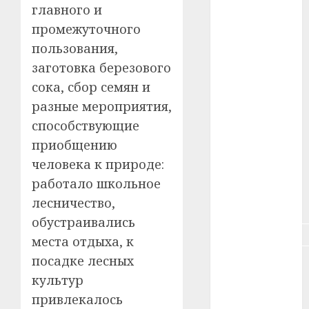
главного и
#зарплата
промежуточного
пользования,
#здоровье
заготовка березового
#ип
сока, сбор семян и
разные мероприятия,
#кража
способствующие
приобщению
#кредит
человека к природе:
#курс_валют
работало школьное
лесничество,
#налог
обустраивались
#недвижимость
места отдыха, к
посадке лесных
#новости
компаний
культур
привлекалось
#пенсия