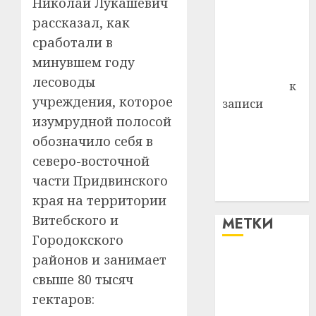
Николай Лукашевич
района
рассказал, как
Владимир
сработали в
Комаров
минувшем году
Антонина
лесоводы
Федоровна
к
учреждения, которое
записи
изумрудной полосой
Поможем
вместе Насте
обозначило себя в
Питерской
северо-восточной
победить
части Придвинского
болезнь
края на территории
Витебского и
МЕТКИ
Городокского
районов и занимает
#blizko
свыше 80 тысяч
#tochka
гектаров: