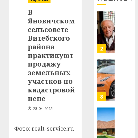
Торговля
1
млрд
В
в
Яновичском
строит
У
центр
Мінску
сельсовете
искусс
120
Витебского
интел
гадоў
района
таму
2
29.07.202
практикуют
нарадз
Ежы
0
продажу
Гедро
Автом
земельных
—
как
участков по
пасля
цифро
абаро
кадастровой
устрой
незал
почем
3
цене
Белару
прогр
обеспе
28.04.2015
27.07.202
станов
Витебс
важне
0
област
Фото: realt-service.ru
механ
за
месяц