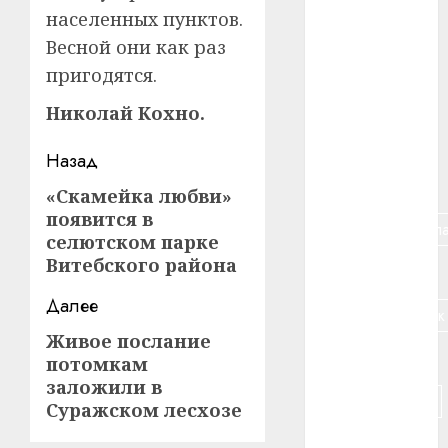
#авто
населенных пунктов.
Весной они как раз
#алкоголь
пригодятся.
#банк
Николай Кохно.
#беларусь
Навигация
Назад
#бизнес
записи
«Скамейка любви»
Предыдущая
появится в
запись:
#брестская_обла
селютском парке
Витебского района
#германия
Далее
#дальнобойщик
Живое послание
Следующая
#деньга
потомкам
запись:
заложили в
#долгожитель
Суражском лесхозе
#животное