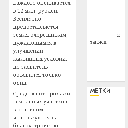
каждого оценивается
района
в 12 млн. рублей.
Владимир
Бесплатно
Комаров
предоставляется
Антонина
земля очередникам,
Федоровна
к
записи
нуждающимся в
Поможем
улучшении
вместе Насте
жилищных условий,
Питерской
но заявитель
победить
объявился только
болезнь
один.
МЕТКИ
Средства от продажи
земельных участков
#blizko
в основном
используются на
#tochka
благоустройство