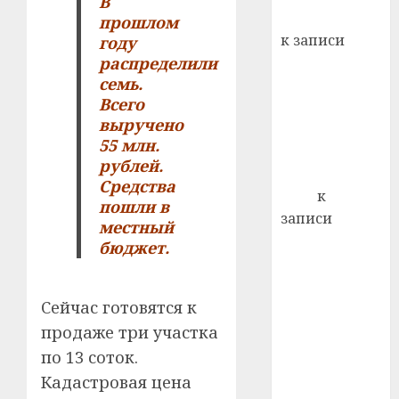
В
кажды
Вывоз мусора
прошлом
22.07.202
день:
к записи
году
почем
0
5
распределили
Ежегодно 1
профи
семь.
декабря
важне
Всего
отмечается
сложн
выручено
Всемирный
лечен
55 млн.
день борьбы
21.07.202
рублей.
со СПИДом
Средства
0
Егор
к
пошли в
записи
местный
Сладкое дело
бюджет.
по душе —
пчеловодство
Сейчас готовятся к
— много лет
назад выбрал
продаже три участка
себе житель
по 13 соток.
д. Бибиревка
Кадастровая цена
Витебского