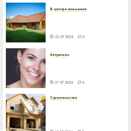
23.07.2026
0
В центре внимания
Витебская область за месяц
потеряла 13 деревень и
хуторов
22.07.2026
0
Актуально
Здоровье зубов каждый
день: почему профилактика
важнее сложного лечения
21.07.2026
0
Строительство
Идеи подарков к
профессиональному
празднику День строителя
для коллег