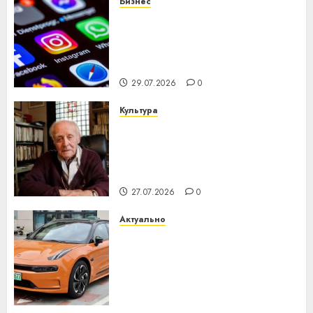
Бизнес
Meta и BlackRock вложат $14
млрд в строительство
центра искусственного
интеллекта
29.07.2026
0
Культура
У Мінску 120 гадоў таму
нарадзіўся Ежы Гедройц —
паслядоўны абаронца
незалежнасці Беларусі
27.07.2026
0
Актуально
Автомобиль как цифровое
устройство: почему
программное обеспечение
становится важнее
механики