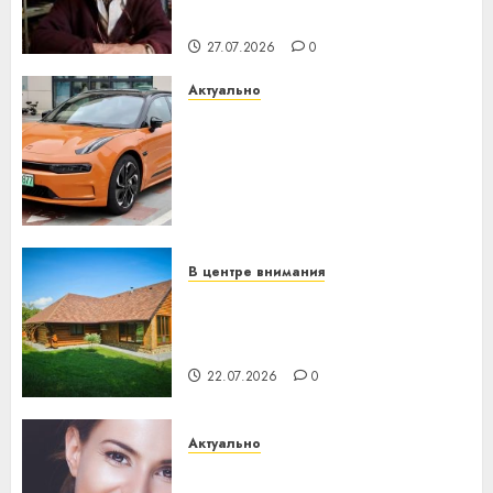
незалежнасці Беларусі
27.07.2026
0
Актуально
Автомобиль как цифровое
устройство: почему
программное обеспечение
становится важнее
механики
23.07.2026
0
В центре внимания
Витебская область за месяц
потеряла 13 деревень и
хуторов
22.07.2026
0
Актуально
Здоровье зубов каждый