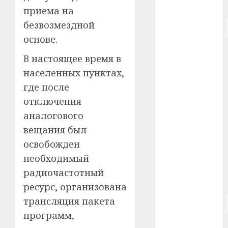
#питание
приема на
безвозмездной
#подорожание
основе.
#польша
В настоящее время в
#путешествие
населенных пунктах,
где после
#работа
отключения
аналогового
#россия
вещания был
#сигарета
освобожден
необходимый
#собака
радиочастотный
#сон
ресурс, организована
трансляция пакета
#строительство
программ,
#сша