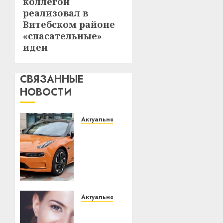
коллегой
запись:
реализовал в
Витебском районе
«спасательные»
идеи
СВЯЗАННЫЕ
НОВОСТИ
Актуально
Автомобиль
как
цифровое
устройство:
почему
программное
обеспечение
Актуально
становится
Здоровье
важнее
зубов