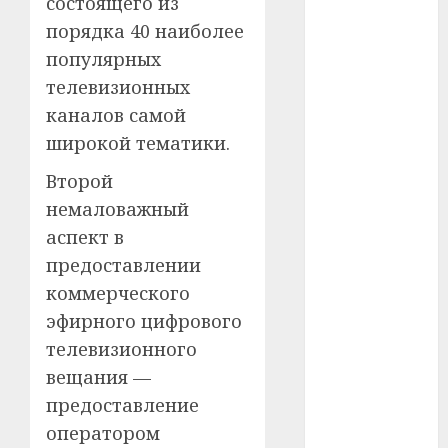
состоящего из
порядка 40 наиболее
#телефон
популярных
#технологии
телевизионных
каналов самой
#умер
широкой тематики.
#учёный
Второй
немаловажный
#цена
аспект в
Брест
предоставлении
коммерческого
Китай
эфирного цифрового
гибель
телевизионного
вещания —
интерьер
предоставление
медицина
оператором