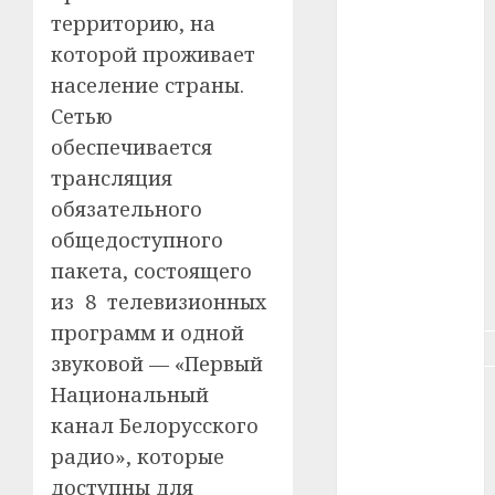
#зарплата
территорию, на
которой проживает
#здоровье
население страны.
#ип
Сетью
обеспечивается
#кража
трансляция
#кредит
обязательного
общедоступного
#курс_валют
пакета, состоящего
#налог
из 8 телевизионных
программ и одной
#недвижимость
звуковой — «Первый
Национальный
#новости
компаний
канал Белорусского
радио», которые
#пенсия
доступны для