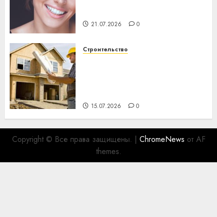
день: почему профилактика
важнее сложного лечения
21.07.2026
0
Строительство
Идеи подарков к
профессиональному
празднику День строителя
для коллег
15.07.2026
0
Copyright © Все права защищены.
|
ChromeNews
от AF
themes.