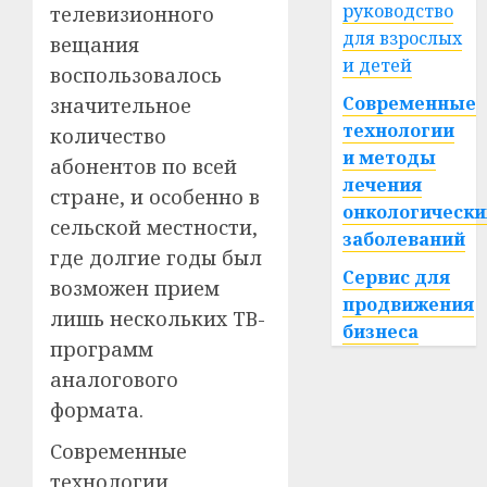
руководство
телевизионного
для взрослых
вещания
и детей
воспользовалось
Современные
значительное
технологии
количество
и методы
абонентов по всей
лечения
стране, и особенно в
онкологически
сельской местности,
заболеваний
где долгие годы был
Сервис для
возможен прием
продвижения
лишь нескольких ТВ-
бизнеса
программ
аналогового
формата.
Современные
технологии