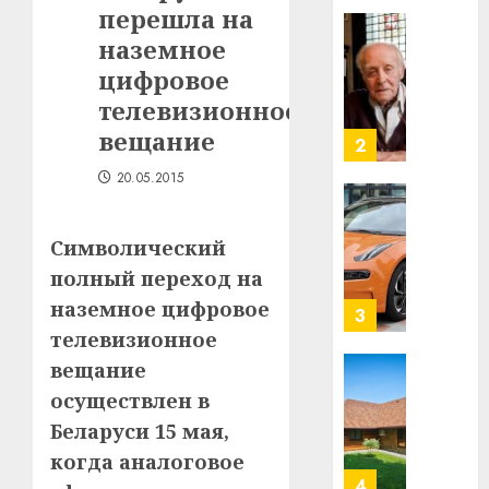
перешла на
Ежы
0
Гедро
наземное
Автом
—
как
цифровое
пасля
цифро
телевизионное
абаро
устрой
вещание
незал
почем
3
Белару
прогр
20.05.2015
обеспе
27.07.202
станов
Витебс
важне
0
област
Символический
механ
за
полный переход на
месяц
23.07.202
наземное цифровое
потер
4
13
0
телевизионное
дерев
вещание
и
Здоро
осуществлен в
хуторо
зубов
Беларуси 15 мая,
кажды
22.07.202
день:
когда аналоговое
почем
0
5