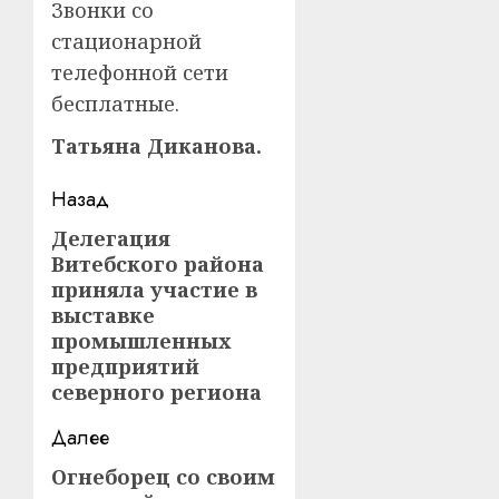
Звонки со
стационарной
телефонной сети
бесплатные.
Татьяна Диканова.
Навигация
Назад
записи
Делегация
Предыдущая
Витебского района
запись:
приняла участие в
выставке
промышленных
предприятий
северного региона
Далее
Огнеборец со своим
Следующая