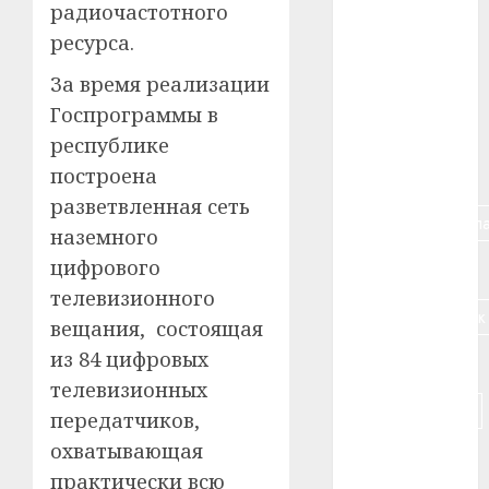
радиочастотного
#алкоголь
ресурса.
#банк
За время реализации
Госпрограммы в
#беларусь
республике
построена
#бизнес
разветвленная сеть
#брестская_обла
наземного
цифрового
#германия
телевизионного
#дальнобойщик
вещания, состоящая
из 84 цифровых
#деньга
телевизионных
#долгожитель
передатчиков,
охватывающая
#животное
практически всю