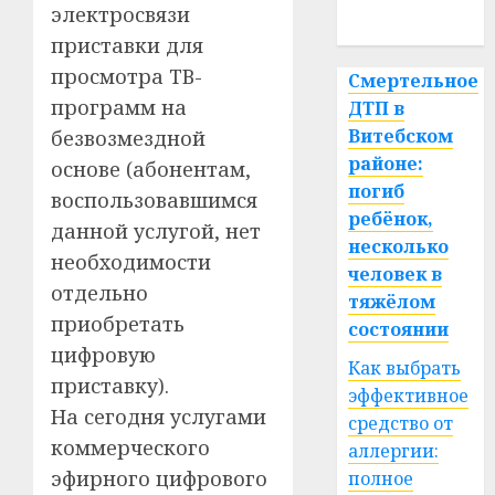
электросвязи
спорт
приставки для
просмотра ТВ-
Смертельное
программ на
ДТП в
Витебском
безвозмездной
районе:
основе (абонентам,
погиб
воспользовавшимся
ребёнок,
данной услугой, нет
несколько
необходимости
человек в
отдельно
тяжёлом
приобретать
состоянии
цифровую
Как выбрать
приставку).
эффективное
На сегодня услугами
средство от
коммерческого
аллергии:
эфирного цифрового
полное