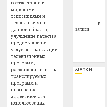
соответствии с
Владимир
мировыми
Комаров
тенденциями и
Антонина
технологиями в
Федоровна
к
данной области,
записи
Поможем
улучшение качества
вместе Насте
предоставления
Питерской
услуг по трансляции
победить
телевизионных
болезнь
программ,
МЕТКИ
расширение спектра
транслируемых
программ и
#blizko
повышение
#tochka
эффективности
использования
#авто