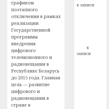
21.07.202
графиком
к записи
0
поэтапного
Ежегодно 1
отключения в рамках
декабря
реализации
отмечается
Всемирный
Государственной
день борьбы
программы
со СПИДом
внедрения
Егор
к
цифрового
записи
телевизионного и
Сладкое дело
радиовещания в
по душе —
Республике Беларусь
пчеловодство
до 2015 года. Главная
— много лет
назад выбрал
цель — развитие
себе житель
цифрового и
д. Бибиревка
радиовещания в
Витебского
стране в
района