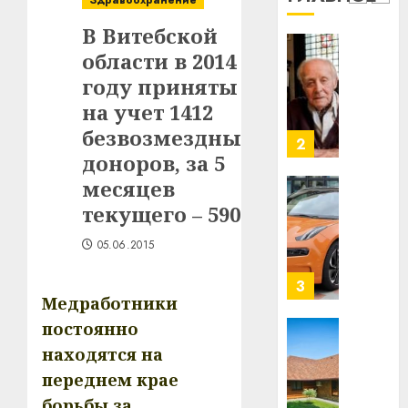
Здравоохранение
1
млрд
В Витебской
в
области в 2014
строит
У
центр
Мінску
году приняты
искусс
120
на учет 1412
интел
гадоў
безвозмездных
таму
2
29.07.202
доноров, за 5
нарадз
Ежы
0
месяцев
Гедро
Автом
текущего – 590
—
как
пасля
цифро
05.06.2015
абаро
устрой
незал
почем
3
Белару
Медработники
прогр
обеспе
постоянно
27.07.202
станов
Витебс
находятся на
важне
0
област
переднем крае
механ
за
борьбы за
месяц