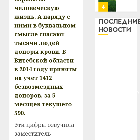
23.07.202
потер
4
человеческую
13
0
жизнь. А наряду с
дерев
ПОСЛЕДНИ
ними в буквальном
и
Здоро
НОВОСТИ
хуторо
смысле спасают
зубов
кажды
тысячи людей
22.07.202
Meta и
день:
доноры крови. В
BlackRock
почем
0
5
Витебской области
вложат $14
профи
важне
в 2014 году приняты
млрд в
сложн
Meta
строительство
на учет 1412
лечен
и
центра
безвозмездных
BlackR
искусственного
21.07.202
доноров, за 5
вложа
интеллекта
$14
0
месяцев текущего –
1
У Мінску 120
млрд
590.
гадоў таму
в
нарадзіўся
строит
Эти цифры озвучила
У
центр
Ежы Гедройц
Мінску
заместитель
искусс
120
—