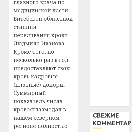
главного врача по
интел
гадоў
паслядоўны
медицинской части
таму
2
абаронца
29.07.202
нарадз
Витебской областной
незалежнасці
Ежы
0
станции
Беларусі
Гедро
Автом
переливания крови
Автомобиль
—
как
Людмила Иванова.
как
пасля
цифро
абаро
цифровое
устрой
Кроме того, по
незал
почем
устройство:
3
несколько раз в год
Белару
прогр
почему
предоставляют свою
обеспе
программное
27.07.202
кровь кадровые
станов
Витебс
обеспечение
важне
0
област
(платные) доноры.
становится
механ
за
Суммарный
важнее
месяц
показатель числа
23.07.202
механики
потер
4
крово/плазмодач в
13
0
СВЕЖИЕ
дерев
нашем северном
КОММЕНТА
и
Здоро
регионе полностью
хуторо
зубов