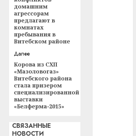
#сша
домашним
агрессорам
#телефон
предлагают в
комнатах
#технологии
пребывания в
Витебском районе
#умер
Далее
#учёный
Корова из СХП
Следующая
#цена
«Мазоловогаз»
запись:
Витебского района
Брест
стала призером
специализированной
Китай
выставки
«Белферма-2015»
гибель
интерьер
СВЯЗАННЫЕ
НОВОСТИ