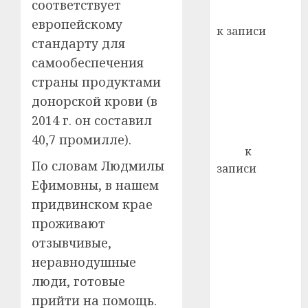
соответствует
кажды
Вывоз мусора
22.07.202
европейскому
день:
к записи
почем
0
стандарту для
5
Ежегодно 1
профи
самообеспечения
декабря
важне
страны продуктами
отмечается
сложн
Всемирный
донорской крови (в
лечен
день борьбы
2014 г. он составил
21.07.202
со СПИДом
40,7 промилле).
0
Егор
к
По словам Людмилы
записи
Ефимовны, в нашем
Сладкое дело
по душе —
придвинском крае
пчеловодство
проживают
— много лет
отзывчивые,
назад выбрал
неравнодушные
себе житель
люди, готовые
д. Бибиревка
прийти на помощь.
Витебского