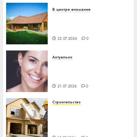
23.07.2026
0
В центре внимания
Витебская область за месяц
потеряла 13 деревень и
хуторов
22.07.2026
0
Актуально
Здоровье зубов каждый
день: почему профилактика
важнее сложного лечения
21.07.2026
0
Строительство
Идеи подарков к
профессиональному
празднику День строителя
для коллег