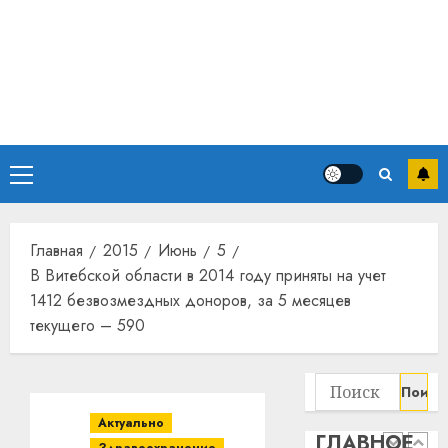
прогр
обеспе
станов
Витебс
важне
област
механ
за
месяц
23.07.202
потер
4
13
0
Основное
дерев
и
меню
Здоро
хуторо
зубов
кажды
Главная
2015
Июнь
5
22.07.202
день:
В Витебской области в 2014 году приняты на учет
почем
0
5
1412 безвозмездных доноров, за 5 месяцев
профи
текущего – 590
важне
сложн
Meta
лечен
и
Найти:
BlackR
21.07.202
вложа
Актуально
ГЛАВНОЕ
$14
0