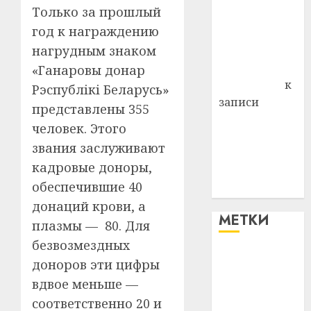
Только за прошлый
района
год к награждению
Владимир
нагрудным знаком
Комаров
Антонина
«Ганаровы донар
Федоровна
к
Рэспублікі Беларусь»
записи
представлены 355
Поможем
человек. Этого
вместе Насте
звания заслуживают
Питерской
кадровые доноры,
победить
обеспечившие 40
болезнь
донаций крови, а
МЕТКИ
плазмы — 80. Для
безвозмездных
#blizko
доноров эти цифры
вдвое меньше —
#tochka
соответственно 20 и